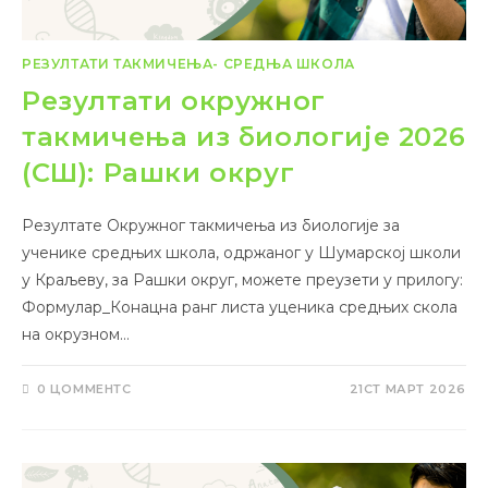
РЕЗУЛТАТИ ТАКМИЧЕЊА- СРЕДЊА ШКОЛА
Резултати окружног
такмичења из биологије 2026
(СШ): Рашки округ
Резултате Окружног такмичења из биологије за
ученике средњих школа, одржаног у Шумарској школи
у Краљеву, за Рашки округ, можете преузети у прилогу:
Формулар_Конацна ранг листа уценика средњих скола
на окрузном…
0 ЦОММЕНТС
21СТ МАРТ 2026