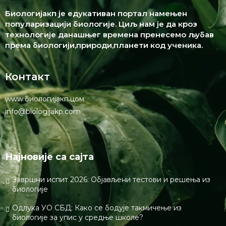
Биологијакп је едукативан портал намењен
популаризацији биологије. Циљ нам је да кроз
технологије данашњег времена пренесемо љубав
према биологији,природи,планети код ученика.
Контакт
www.биологијакп.цом
info@biologijakp.com
Најновије са сајта
Завршни испит 2026: Објављени тестови и решења из
биологије
Одлука УО СБД: Како се бодује такмичење из
биологије за упис у средње школе?