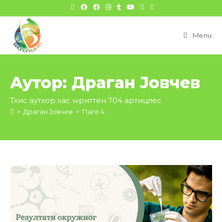
цонтент
Menu
Аутор:
Драган Јовчев
Тхис аутхор хас wриттен 704 артицлес
>
Драган Јовчев
>
Паге 4