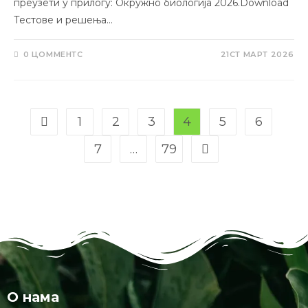
преузети у прилогу: Окружно биологија 2026.Download
Тестове и решења…
0 ЦОММЕНТС
21СТ МАРТ 2026
1
2
3
4
5
6
7
…
79
О нама