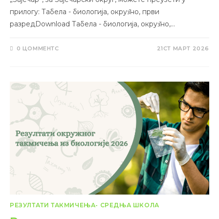
прилогу: Табела - биологија, окруз̌но, први
разредDownload Табела - биологија, окруз̌но,…
0 ЦОММЕНТС
21СТ МАРТ 2026
РЕЗУЛТАТИ ТАКМИЧЕЊА- СРЕДЊА ШКОЛА