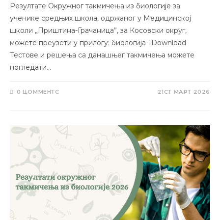
Резултате Окружног такмичења из биологије за
ученике средњих школа, одржаног у Медицинској
школи „Приштина-Грачаница”, за Косовски округ,
можете преузети у прилогу: биологија-1Download
Тестове и решења са данашњег такмичења можете
погледати…
0 ЦОММЕНТС
21СТ МАРТ 2026