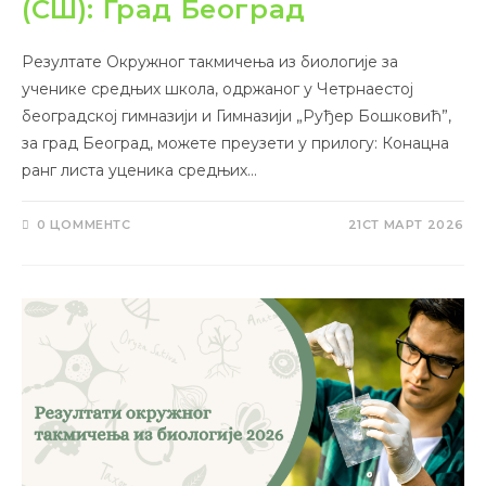
(СШ): Град Београд
Резултате Окружног такмичења из биологије за
ученике средњих школа, одржаног у Четрнаестој
београдској гимназији и Гимназији „Руђер Бошковић”,
за град Београд, можете преузети у прилогу: Конацна
ранг листа уценика средњих…
0 ЦОММЕНТС
21СТ МАРТ 2026