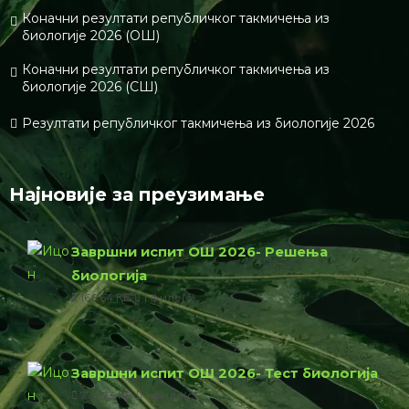
Коначни резултати републичког такмичења из
биологије 2026 (ОШ)
Коначни резултати републичког такмичења из
биологије 2026 (СШ)
Резултати републичког такмичења из биологије 2026
Најновије за преузимање
Завршни испит ОШ 2026- Решења
биологија
166.64 КБ
1 филе(с)
Завршни испит ОШ 2026- Тест биологија
774.23 КБ
1 филе(с)