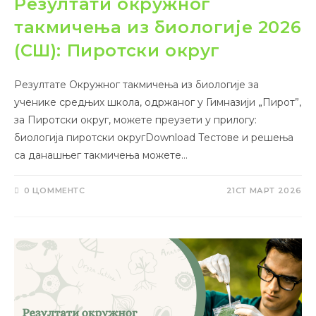
Резултати окружног
такмичења из биологије 2026
(СШ): Пиротски округ
Резултате Окружног такмичења из биологије за
ученике средњих школа, одржаног у Гимназији „Пирот”,
за Пиротски округ, можете преузети у прилогу:
биологија пиротски округDownload Тестове и решења
са данашњег такмичења можете…
0 ЦОММЕНТС
21СТ МАРТ 2026