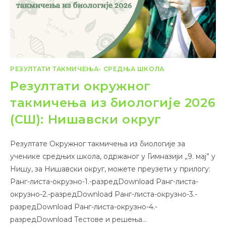
РЕЗУЛТАТИ ТАКМИЧЕЊА- СРЕДЊА ШКОЛА
Резултати окружног
такмичења из биологије 2026
(СШ): Нишавски округ
Резултате Окружног такмичења из биологије за
ученике средњих школа, одржаног у Гимназији „9. мај” у
Нишу, за Нишавски округ, можете преузети у прилогу:
Ранг-листа-окрузно-1.-разредDownload Ранг-листа-
окрузно-2.-разредDownload Ранг-листа-окрузно-3.-
разредDownload Ранг-листа-окрузно-4.-
разредDownload Тестове и решења…