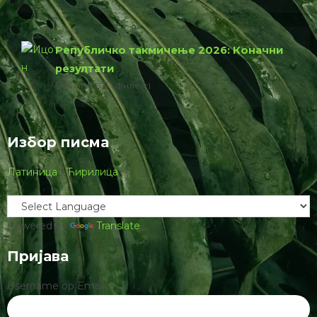
Републичко такмичење 2026: Коначни
резултати
76.00 КБ
1 филе(с)
Избор писма
Латиница
|
Ћирилица
Powered by
Translate
Пријава
Username ор Email