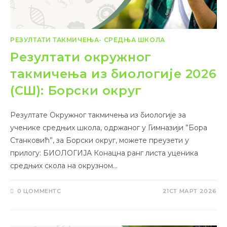
РЕЗУЛТАТИ ТАКМИЧЕЊА- СРЕДЊА ШКОЛА
Резултати окружног
такмичења из биологије 2026
(СШ): Борски округ
Резултате Окружног такмичења из биологије за
ученике средњих школа, одржаног у Гимназији ”Бора
Станковић”, за Борски округ, можете преузети у
прилогу: БИОЛОГИЈА Конацна ранг листа уценика
средњих скола на окрузном…
0 ЦОММЕНТС
21СТ МАРТ 2026