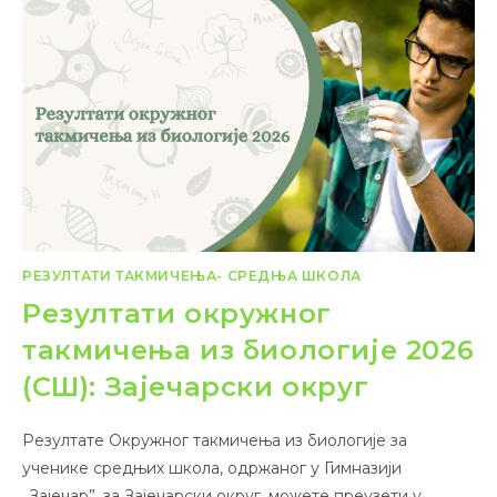
РЕЗУЛТАТИ ТАКМИЧЕЊА- СРЕДЊА ШКОЛА
Резултати окружног
такмичења из биологије 2026
(СШ): Зајечарски округ
Резултате Окружног такмичења из биологије за
ученике средњих школа, одржаног у Гимназији
„Зајечар”, за Зајечарски округ, можете преузети у