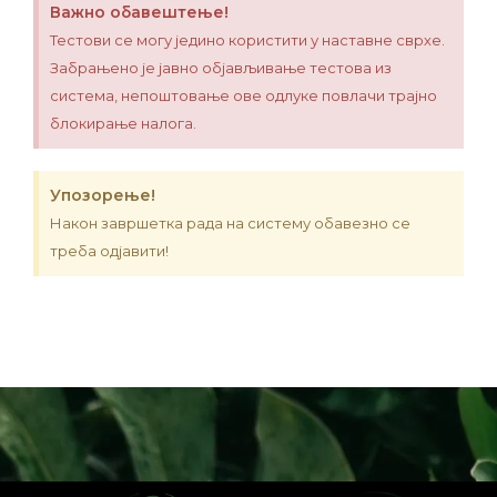
Важно обавештење!
Тестови се могу једино користити у наставне сврхе.
Забрањено је јавно објављивање тестова из
система, непоштовање ове одлуке повлачи трајно
блокирање налога.
Упозорење!
Након завршетка рада на систему обавезно се
треба одјавити!