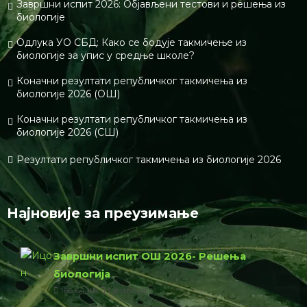
Завршни испит 2026: Објављени тестови и решења из
биологије
Одлука УО СБД: Како се бодује такмичење из
биологије за упис у средње школе?
Коначни резултати републичког такмичења из
биологије 2026 (ОШ)
Коначни резултати републичког такмичења из
биологије 2026 (СШ)
Резултати републичког такмичења из биологије 2026
Најновије за преузимање
Завршни испит ОШ 2026- Решења
биологија
166.64 КБ
1 филе(с)