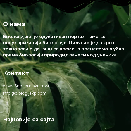
О нама
Биологијакп је едукативан портал намењен
популаризацији биологије. Циљ нам је да кроз
технологије данашњег времена пренесемо љубав
према биологији,природи,планети код ученика.
Контакт
www.биологијакп.цом
info@biologijakp.com
Најновије са сајта