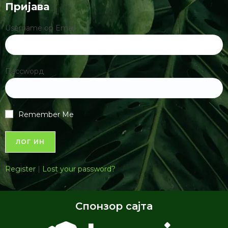
Пријава
Username ор Email
Пассwорд
Remember Me
Register
|
Lost your password?
Спонзор сајта