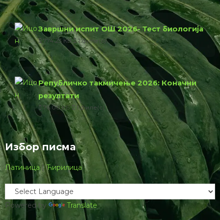
Завршни испит ОШ 2026- Тест биологија
774.23 КБ
1 филе(с)
Републичко такмичење 2026: Коначни
резултати
76.00 КБ
1 филе(с)
Избор писма
Латиница
|
Ћирилица
Powered by
Translate