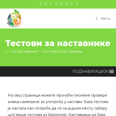
цонтент
Menu
Тестови за наставнике
>
За наставнике
>
Тестови за наставнике
ПОДНАВИГАЦИЈА
На овој страници можете пронаћи писмене провере
знања намењене за употребу у настави. База тестова
је настала као потреба да се на једном месту саберу
што више тестова из биологије. Наставници из базе