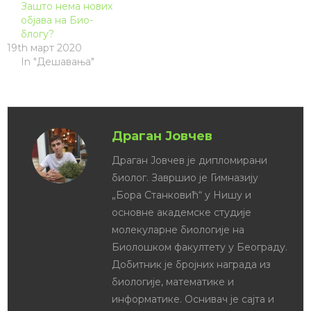
Зашто нема нових
објава на Био-
блогу?
19th март 2020
In "Дешавања"
Драган Јовчев
Драган Јовчев је дипломирани
биолог. Завршио је Гимназију
„Бора Станковић“ у Нишу и
основне академске студије
молекуларне биологије на
Биолошком факултету у Београду.
Добитник је бројних награда из
биологије, математике и
информатике. Оснивач је сајта и