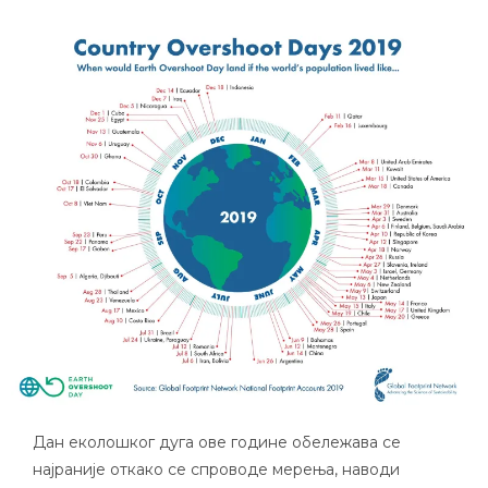
Дан еколошког дуга ове године обележава се
најраније откако се спроводе мерења, наводи