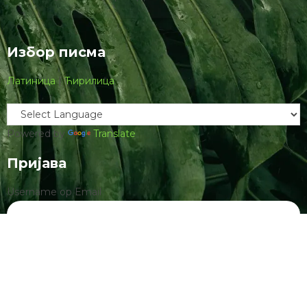
Избор писма
Латиница
|
Ћирилица
Powered by
Translate
Пријава
Username ор Email
Пассwорд