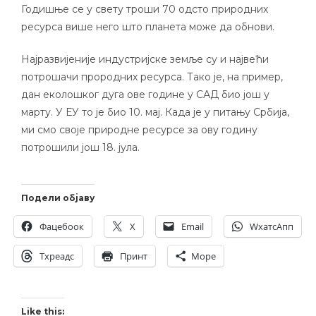
Годишње се у свету троши 70 одсто природних
ресурса више него што планета може да обнови.
Најразвијеније индустријске земље су и највећи
потрошачи прородних ресурса. Тако је, на пример,
дан еколошког дуга ове године у САД био још у
марту. У ЕУ то је био 10. мај. Када је у питању Србија,
ми смо своје природне ресурсе за ову годину
потрошили још 18. јула.
Подели објаву
Фацебоок
X
Email
WхатсАпп
Тхреадс
Принт
Море
Like this: