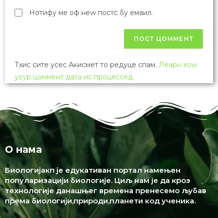
Нотифy ме оф неw постс бy емаил.
Тхис сите усес Акисмет то редуце спам.
Леарн хоw
yоур цоммент дата ис процессед.
О нама
Биологијакп је едукативан портал намењен
популаризацији биологије. Циљ нам је да кроз
технологије данашњег времена пренесемо љубав
према биологији,природи,планети код ученика.