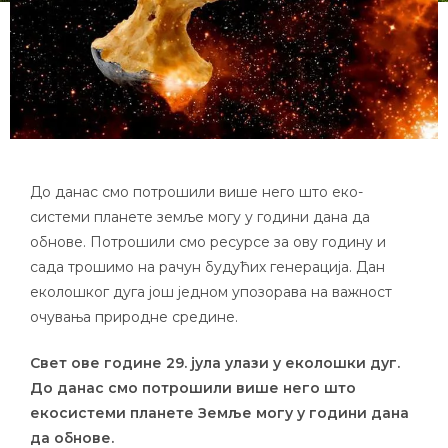
До данас смо потрошили више него што еко-
системи планете земље могу у години дана да
обнове. Потрошили смо ресурсе за ову годину и
сада трошимо на рачун будућих генерација. Дан
еколошког дуга још једном упозорава на важност
очувања природне средине.
Свет ове године 29. јула улази у еколошки дуг.
До данас смо потрошили више него што
екосистеми планете Земље могу у години дана
да обнове.