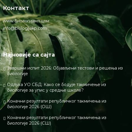
Контакт
www.биологијакп.цом
info@biologijakp.com
Најновије са сајта
Завршни испит 2026: Објављени тестови и решења из
биологије
Одлука УО СБД: Како се бодује такмичење из
биологије за упис у средње школе?
Коначни резултати републичког такмичења из
биологије 2026 (ОШ)
Коначни резултати републичког такмичења из
биологије 2026 (СШ)