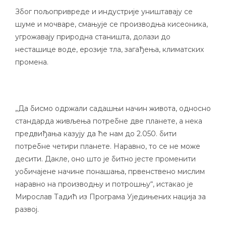
Због пољопривреде и индустрије уништавају се
шуме и мочваре, смањује се производња кисеоника,
угрожавају природна станишта, долази до
несташице воде, ерозије тла, загађења, климатских
промена.
„Да бисмо одржали садашњи начин живота, односно
стандарда живљења потребне две планете, а нека
предвиђања казују да ће нам до 2.050. бити
потребне четири планете. Наравно, то се не може
десити. Дакле, оно што је битно јесте променити
уобичајене начине понашања, првенствено мислим
наравно на производњу и потрошњу“, истакао је
Мирослав Тадић из Програма Уједињених нација за
развој.