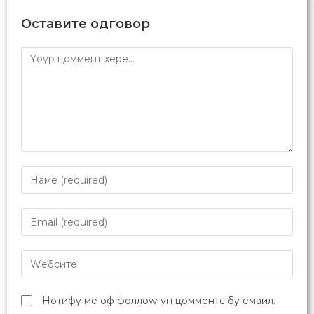
Оставите одговор
Нотифy ме оф фоллоw-уп цомментс бy емаил.