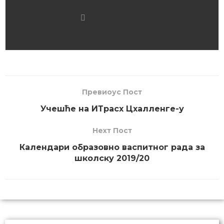
Превиоус Пост
Учешће на ИТрасх Цхалленге-у
Неxт Пост
Календари образовно васпитног рада за
школску 2019/20