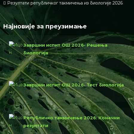
Резултати републичког такмичења из биологије 2026
Најновије за преузимање
Завршни испит ОШ 2026- Решења
биологија
166.64 КБ
1 филе(с)
Завршни испит ОШ 2026- Тест биологија
774.23 КБ
1 филе(с)
Републичко такмичење 2026: Коначни
резултати
76.00 КБ
1 филе(с)