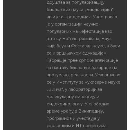
друштва за популаризацију
биолошких наука „Биологијакп“,
чији је и председник. Учествовао
је у организацији научно-
популарних манифестација као
што су Ноћ истраживача, Наук
није баук и Фестивал науке, а бави
се и вршњачком едукацијом.
Творац је прве српске апликације
за наставу биологије базиране на
виртуелној реалности. Усавршавао
се у Институту за нуклеарне науке
„Винча“, у лабораторији за
молекуларну биологију и
ендокринологију. У слободно
време уређује Википедију,
програмира и учествује у
еколошким и ИТ пројектима.