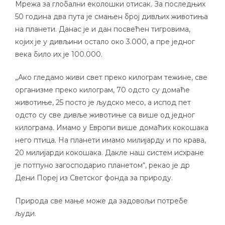
Мрежа за глобални еколошки отисак. За последњих
50 година два пута је смањен број дивљих животиња
на планети. Данас је и дан посвећен тигровима,
којих је у дивљини остало око 3.000, а пре једног
века било их је 100.000.
„Ако гледамо живи свет преко килограм тежине, све
организме преко килограм, 70 одсто су домаће
животиње, 25 посто је људско месо, а испод пет
одсто су све дивље животиње са више од једног
килограма. Имамо у Европи више домаћих кокошака
него птица. На планети имамо милијарду и по крава,
20 милијарди кокошака. Дакле наш систем исхране
је потпуно загосподарио планетом“, рекао је др
Дени Пореј из Светског фонда за природу.
Природа све мање може да задовољи потребе
људи.