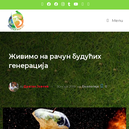
Menu
Живимо на рачун будућих
генерација
бy
Драган Јовчев
30тх јул 2019
ин
Екологија
0