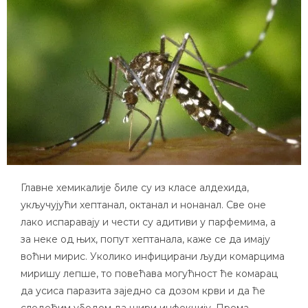
Главне хемикалије биле су из класе алдехида,
укључујући хептанал, октанал и нонанал. Све оне
лако испаравају и чести су адитиви у парфемима, а
за неке од њих, попут хептанала, каже се да имају
воћни мирис. Уколико инфицирани људи комарцима
миришу лепше, то повећава могућност ће комарац
да усиса паразита заједно са дозом крви и да ће