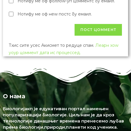
Нотифy ме оф фоллоw-уп цомментс бy емаил.
Нотифy ме оф неw постс бy емаил.
Тхис сите усес Акисмет то редуце спам.
Леарн хоw
yоур цоммент дата ис процессед.
О нама
Биологијакп је едукативан портал намењен
популаризацији биологије. Циљ нам је да кроз
технологије данашњег времена пренесемо љубав
према биологији,природи,планети код ученика.