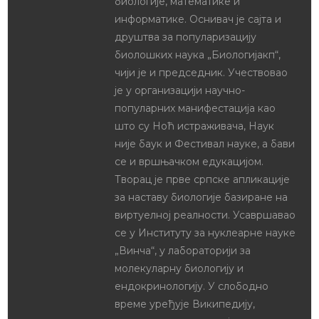
биологије, математике и
информатике. Оснивач је сајта и
друштва за популаризацију
биолошких наука „Биологијакп“,
чији је и председник. Учествовао
је у организацији научно-
популарних манифестација као
што су Ноћ истраживача, Наук
није баук и Фестивал науке, а бави
се и вршњачком едукацијом.
Творац је прве српске апликације
за наставу биологије базиране на
виртуелној реалности. Усавршавао
се у Институту за нуклеарне науке
„Винча“, у лабораторији за
молекуларну биологију и
ендокринологију. У слободно
време уређује Википедију,