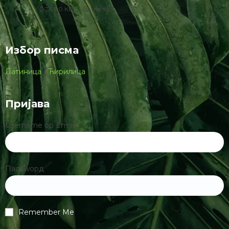
76.00 КБ
1 филе(с)
Избор писма
Латиница
|
Ћирилица
Пријава
Username ор Email
Пассwорд
Remember Me