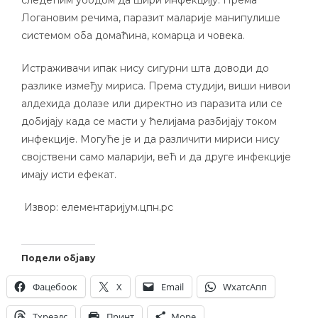
следећим убодом да шири инфекцију. Према
Логановим речима, паразит маларије манипулише
системом оба домаћина, комарца и човека.
Истраживачи ипак нису сигурни шта доводи до
разлике између мириса. Према студији, виши нивои
алдехида долазе или директно из паразита или се
добијају када се масти у ћелијама разбијају током
инфекције. Могуће је и да различити мириси нису
својствени само маларији, већ и да друге инфекције
имају исти ефекат.
Извор: елементаријум.цпн.рс
Подели објаву
Фацебоок
X
Email
WхатсАпп
Тхреадс
Принт
Море