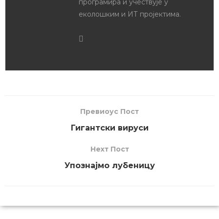
програмира и учествује у
еколошким и ИТ пројектима.
Превиоус Пост
Гигантски вируси
Неxт Пост
Упознајмо лубеницу