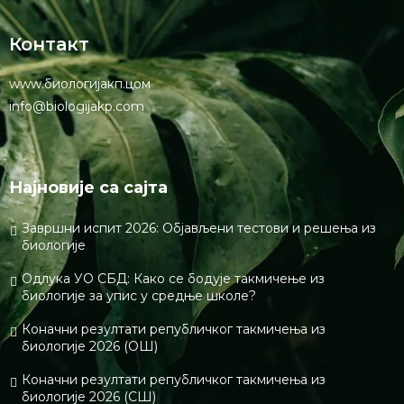
Контакт
www.биологијакп.цом
info@biologijakp.com
Најновије са сајта
Завршни испит 2026: Објављени тестови и решења из
биологије
Одлука УО СБД: Како се бодује такмичење из
биологије за упис у средње школе?
Коначни резултати републичког такмичења из
биологије 2026 (ОШ)
Коначни резултати републичког такмичења из
биологије 2026 (СШ)