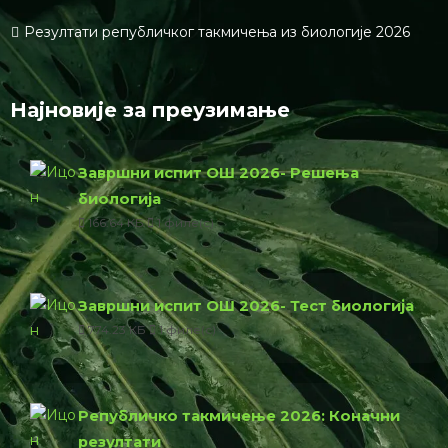
Резултати републичког такмичења из биологије 2026
Најновије за преузимање
Завршни испит ОШ 2026- Решења
биологија
166.64 КБ
1 филе(с)
Завршни испит ОШ 2026- Тест биологија
774.23 КБ
1 филе(с)
Републичко такмичење 2026: Коначни
резултати