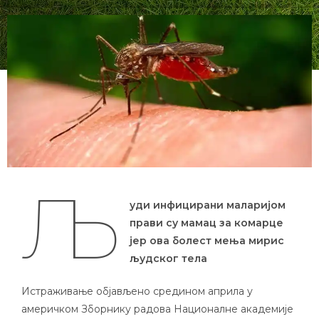
Љ
уди инфицирани маларијом
прави су мамац за комарце
јер ова болест мења мирис
људског тела
Истраживање објављено средином априла у
америчком Зборнику радова Националне академије