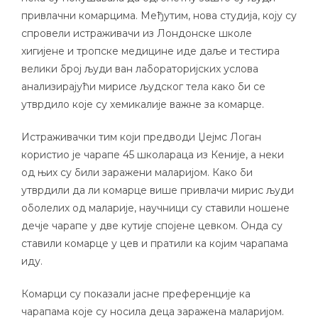
привлачни комарцима. Међутим, нова студија, коју су
спровели истраживачи из Лондонске школе
хигијене и тропске медицине иде даље и тестира
велики број људи ван лабораторијских услова
анализирајући мирисе људског тела како би се
утврдило које су хемикалије важне за комарце.
Истраживачки тим који предводи Џејмс Логан
користио је чарапе 45 школараца из Кеније, а неки
од њих су били заражени маларијом. Како би
утврдили да ли комарце више привлачи мирис људи
оболелих од маларије, научници су ставили ношене
дечје чарапе у две кутије спојене цевком. Онда су
ставили комарце у цев и пратили ка којим чарапама
иду.
Комарци су показали јасне преференције ка
чарапама које су носила деца заражена маларијом.