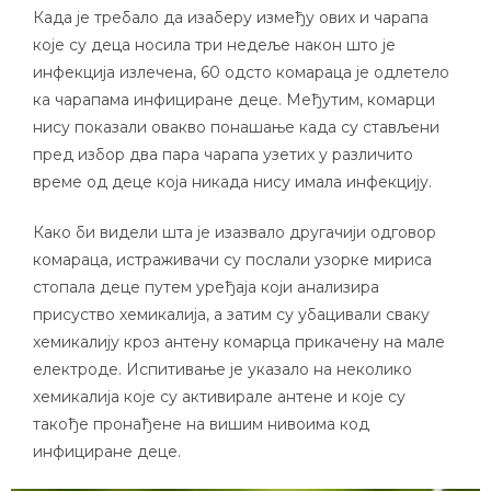
Када је требало да изаберу између ових и чарапа
које су деца носила три недеље након што је
инфекција излечена, 60 одсто комараца је одлетело
ка чарапама инфициране деце. Међутим, комарци
нису показали овакво понашање када су стављени
пред избор два пара чарапа узетих у различито
време од деце која никада нису имала инфекцију.
Како би видели шта је изазвало другачији одговор
комараца, истраживачи су послали узорке мириса
стопала деце путем уређаја који анализира
присуство хемикалија, а затим су убацивали сваку
хемикалију кроз антену комарца прикачену на мале
електроде. Испитивање је указало на неколико
хемикалија које су активирале антене и које су
такође пронађене на вишим нивоима код
инфициране деце.