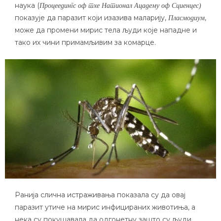
наука (
Процеедингс оф тхе Натионал Ацадемy оф Сциенцес)
показује да паразит који изазива маларију,
,
Пласмодиум
може да промени мирис тела људи које нападне и
тако их чини примамљивим за комарце.
Ранија слична истраживања показала су да овај
паразит утиче на мирис инфицираних животиња, а
нека су покушавала да одгонетну зашто су људи