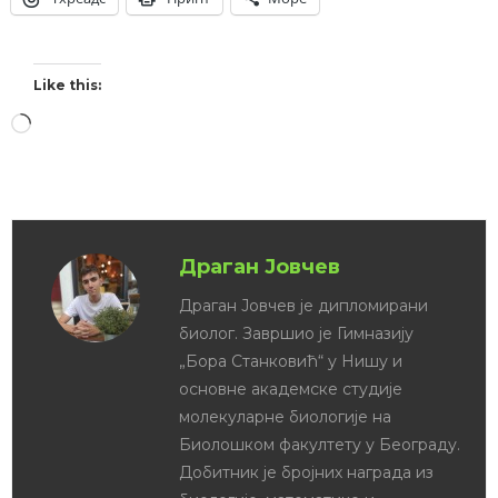
Like this:
Драган Јовчев
Драган Јовчев је дипломирани
биолог. Завршио је Гимназију
„Бора Станковић“ у Нишу и
основне академске студије
молекуларне биологије на
Биолошком факултету у Београду.
Добитник је бројних награда из