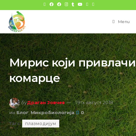
цонтент
Menu
Мирис који привлачи
комарце
бy
Драган Јовчев
19тх август 2018
ин
Блог
,
Микробиологија
0
Тагс:
плазмодијум