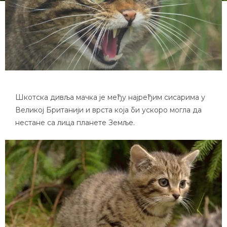
Шкотска дивља мачка је међу најређим сисарима у
Великој Британији и врста која би ускоро могла да
нестане са лица планете Земље.