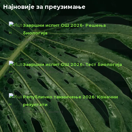
Најновије за преузимање
Завршни испит ОШ 2026- Решења
биологија
166.64 КБ
1 филе(с)
Завршни испит ОШ 2026- Тест биологија
774.23 КБ
1 филе(с)
Републичко такмичење 2026: Коначни
резултати
76.00 КБ
1 филе(с)