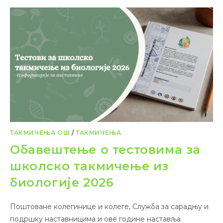
ТАКМИЧЕЊА ОШ
/
ТАКМИЧЕЊА
Обавештење о тестовима за
школско такмичење из
биологије 2026
Поштоване колегинице и колеге, Служба за сарадњу и
подршку наставницима и ове године наставља