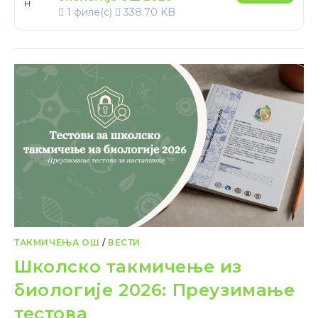
1 филе(с)
338.70 KB
ТАКМИЧЕЊА ОШ
/
ВЕСТИ
Школско такмичење из
биологије 2026: Преузимање
тестова