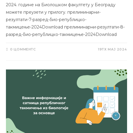
2024. године на Биолошком факултету у Београду
можете преузети у прилогу. прелиминарни-
резултати-7-разред-био-републицко-
такмицење-2024Download прелиминарни-резултати-8-
разред-био-републицко-такмицење-2024Download
0 ЦОММЕНТС
19ТХ МАЈ 2024