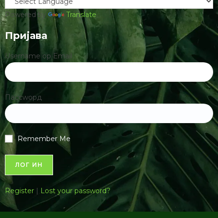
Powered by
Translate
Пријава
Username ор Email
Пассwорд
Remember Me
Register
|
Lost your password?