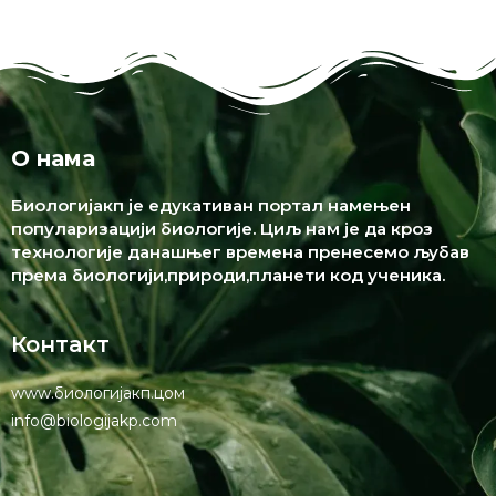
О нама
Биологијакп је едукативан портал намењен
популаризацији биологије. Циљ нам је да кроз
технологије данашњег времена пренесемо љубав
према биологији,природи,планети код ученика.
Контакт
www.биологијакп.цом
info@biologijakp.com