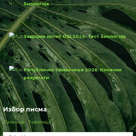
биологија
166.64 КБ
1 филе(с)
Завршни испит ОШ 2026- Тест биологија
774.23 КБ
1 филе(с)
Републичко такмичење 2026: Коначни
резултати
76.00 КБ
1 филе(с)
Избор писма
Латиница
|
Ћирилица