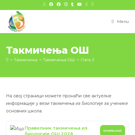
цонтент
Menu
Такмичења ОШ
>
Такмичења
>
Такмичења ОШ
>
Паге 3
На овој страници можете пронаћи све актуелне
информације у вези такмичења из биологије за ученике
основних школа.
Правилник такмичења из
DOWNLOAD
биологије OШ 2026