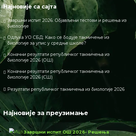
Најновије са сајта
Завршни испит 2026: Објављени тестови и решења из
биологије
Одлука УО СБД: Како се бодује такмичење из
биологије за упис у средње школе?
Коначни резултати републичког такмичења из
биологије 2026 (ОШ)
Коначни резултати републичког такмичења из
биологије 2026 (СШ)
Резултати републичког такмичења из биологије 2026
Најновије за преузимање
Завршни испит ОШ 2026- Решења