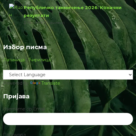
Републичко такмичење 2026: Коначни
резултати
76.00 КБ
1 филе(с)
Избор писма
Латиница
|
Ћирилица
Powered by
Translate
Пријава
Username ор Email
Пассwорд