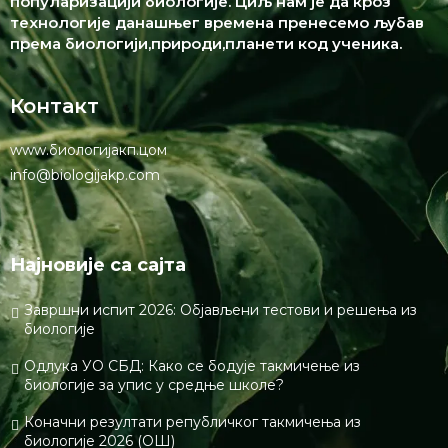
популаризацији биологије. Циљ нам је да кроз
технологије данашњег времена пренесемо љубав
према биологији,природи,планети код ученика.
Контакт
www.биологијакп.цом
info@biologijakp.com
Најновије са сајта
Завршни испит 2026: Објављени тестови и решења из
биологије
Одлука УО СБД: Како се бодује такмичење из
биологије за упис у средње школе?
Коначни резултати републичког такмичења из
биологије 2026 (ОШ)