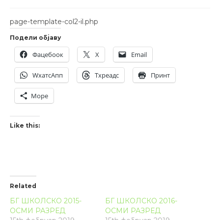
page-template-col2-il.php
Подели објаву
Фацебоок
X
Email
WхатсАпп
Тхреадс
Принт
Море
Like this:
Related
БГ ШКОЛСКО 2015-
БГ ШКОЛСКО 2016-
ОСМИ РАЗРЕД
ОСМИ РАЗРЕД