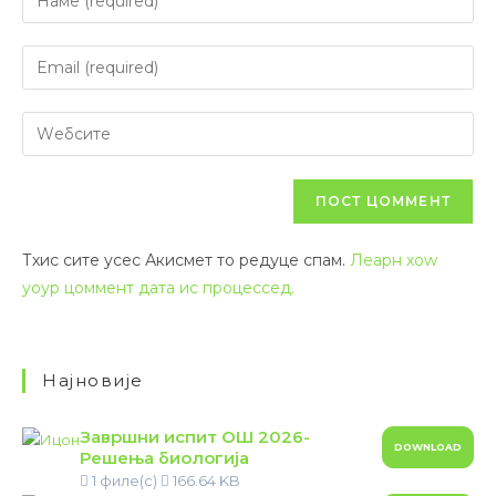
Тхис сите усес Акисмет то редуце спам.
Леарн хоw
yоур цоммент дата ис процессед.
Најновије
Завршни испит ОШ 2026-
DOWNLOAD
Решења биологија
1 филе(с)
166.64 KB