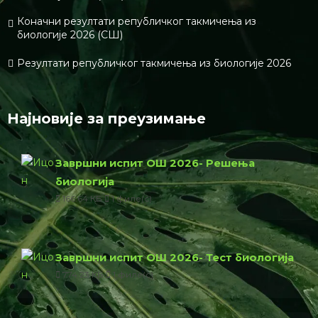
Коначни резултати републичког такмичења из
биологије 2026 (СШ)
Резултати републичког такмичења из биологије 2026
Најновије за преузимање
Завршни испит ОШ 2026- Решења
биологија
166.64 КБ
1 филе(с)
Завршни испит ОШ 2026- Тест биологија
774.23 КБ
1 филе(с)