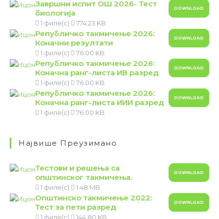
Завршни испит ОШ 2026- Тест
DOWNLOAD
биологија
1 филе(с)
774.23 KB
Републичко такмичење 2026:
DOWNLOAD
Коначни резултати
1 филе(с)
76.00 KB
Републичко такмичење 2026:
DOWNLOAD
Коначна ранг-листа ИВ разред
1 филе(с)
76.00 KB
Републичко такмичење 2026:
DOWNLOAD
Коначна ранг-листа ИИИ разред
1 филе(с)
76.00 KB
Највише Преузимано
Тестови и решења са
DOWNLOAD
општинског такмичења.
1 филе(с)
1.48 MB
Општинско такмичење 2022:
DOWNLOAD
Тест за пети разред
1 филе(с)
144.80 KB