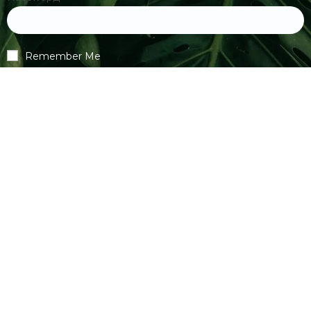
Remember Me
Register
|
Lost your password?
Спонзор сајта
Copyright © 2026 Биологијакп група – Сва права задржана.