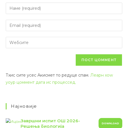
Тхис сите усес Акисмет то редуце спам.
Леарн хоw
yоур цоммент дата ис процессед.
Најновије
Завршни испит ОШ 2026-
DOWNLOAD
Решења биологија