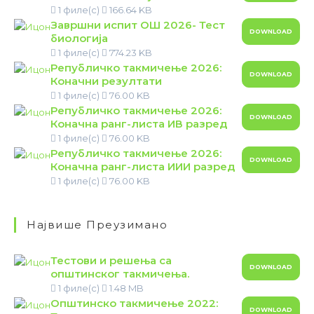
1 филе(с)
166.64 KB
Завршни испит ОШ 2026- Тест
DOWNLOAD
биологија
1 филе(с)
774.23 KB
Републичко такмичење 2026:
DOWNLOAD
Коначни резултати
1 филе(с)
76.00 KB
Републичко такмичење 2026:
DOWNLOAD
Коначна ранг-листа ИВ разред
1 филе(с)
76.00 KB
Републичко такмичење 2026:
DOWNLOAD
Коначна ранг-листа ИИИ разред
1 филе(с)
76.00 KB
Највише Преузимано
Тестови и решења са
DOWNLOAD
општинског такмичења.
1 филе(с)
1.48 MB
Општинско такмичење 2022:
DOWNLOAD