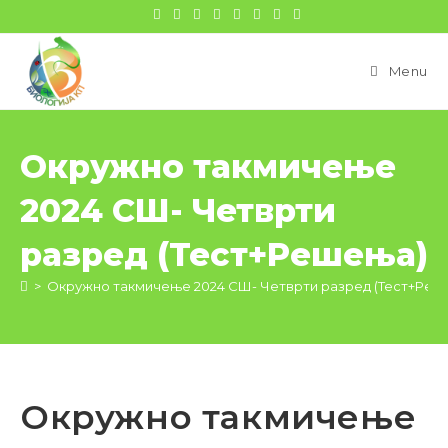
цонтент
Menu
Окружно такмичење
2024 СШ- Четврти
разред (Тест+Решења)
>
Окружно такмичење 2024 СШ- Четврти разред (Тест+Реш
Окружно такмичење