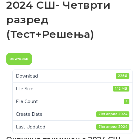
2024 СШ- Четврти
разред
(Тест+Решења)
DOWNLOAD
Download
2286
File Size
1.12 MB
File Count
1
Create Date
21ст април 2024
Last Updated
21ст април 2024