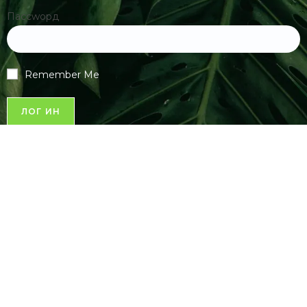
Пассwорд
Remember Me
Register
|
Lost your password?
Спонзор сајта