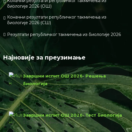
Коначни резултати републичког такмичења из
биологије 2026 (ОШ)
Коначни резултати републичког такмичења из
биологије 2026 (СШ)
Резултати републичког такмичења из биологије 2026
Најновије за преузимање
Завршни испит ОШ 2026- Решења
биологија
166.64 КБ
1 филе(с)
Завршни испит ОШ 2026- Тест биологија
774.23 КБ
1 филе(с)