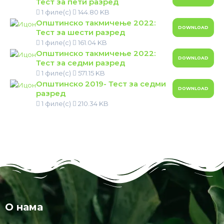
Тест за пети разред
1 филе(с)
144.80 KB
Општинско такмичење 2022:
DOWNLOAD
Тест за шести разред
1 филе(с)
161.04 KB
Општинско такмичење 2022:
DOWNLOAD
Тест за седми разред
1 филе(с)
571.15 KB
Општинско 2019- Тест за седми
DOWNLOAD
разред
1 филе(с)
210.34 KB
О нама