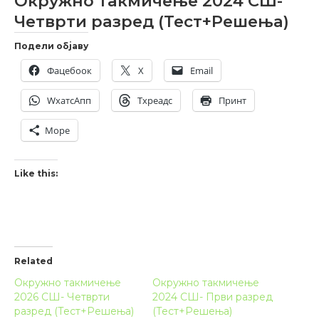
Окружно такмичење 2024 СШ-
Четврти разред (Тест+Решења)
Подели објаву
Фацебоок
X
Email
WхатсАпп
Тхреадс
Принт
Море
Like this:
Related
Окружно такмичење
Окружно такмичење
2026 СШ- Четврти
2024 СШ- Први разред
разред (Тест+Решења)
(Тест+Решења)