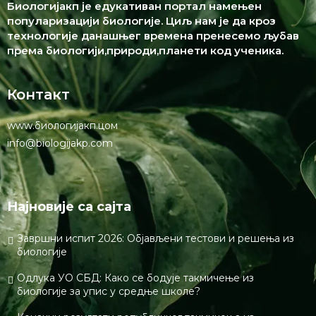
Биологијакп је едукативан портал намењен
популаризацији биологије. Циљ нам је да кроз
технологије данашњег времена пренесемо љубав
према биологији,природи,планети код ученика.
Контакт
www.биологијакп.цом
info@biologijakp.com
Најновије са сајта
Завршни испит 2026: Објављени тестови и решења из
биологије
Одлука УО СБД: Како се бодује такмичење из
биологије за упис у средње школе?