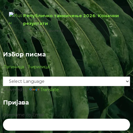
Републичко такмичење 2026: Коначни
резултати
76.00 КБ
1 филе(с)
Избор писма
Латиница
|
Ћирилица
Powered by
Translate
Пријава
Username ор Email