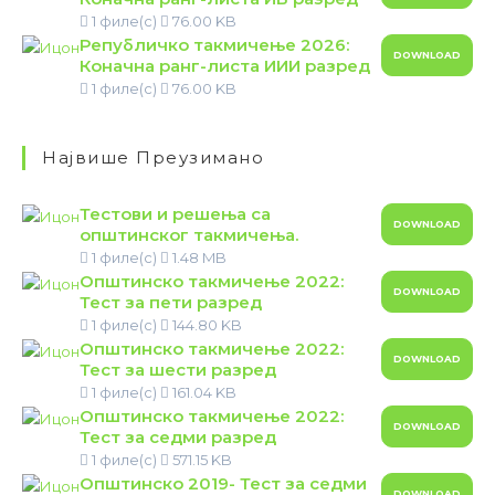
1 филе(с)
76.00 KB
Републичко такмичење 2026:
DOWNLOAD
Коначна ранг-листа ИИИ разред
1 филе(с)
76.00 KB
Највише Преузимано
Тестови и решења са
DOWNLOAD
општинског такмичења.
1 филе(с)
1.48 MB
Општинско такмичење 2022:
DOWNLOAD
Тест за пети разред
1 филе(с)
144.80 KB
Општинско такмичење 2022:
DOWNLOAD
Тест за шести разред
1 филе(с)
161.04 KB
Општинско такмичење 2022:
DOWNLOAD
Тест за седми разред
1 филе(с)
571.15 KB
Општинско 2019- Тест за седми
DOWNLOAD