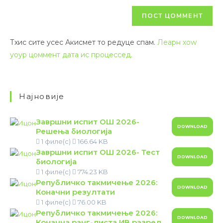
Тхис сите усес Акисмет то редуце спам.
Леарн хоw
yоур цоммент дата ис процессед.
Најновије
Завршни испит ОШ 2026-
DOWNLOAD
Решења биологија
1 филе(с)
166.64 KB
Завршни испит ОШ 2026- Тест
DOWNLOAD
биологија
1 филе(с)
774.23 KB
Републичко такмичење 2026:
DOWNLOAD
Коначни резултати
1 филе(с)
76.00 KB
Републичко такмичење 2026:
DOWNLOAD
Коначна ранг-листа ИВ разред