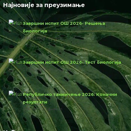
Најновије за преузимање
Завршни испит ОШ 2026- Решења
биологија
166.64 КБ
1 филе(с)
Завршни испит ОШ 2026- Тест биологија
774.23 КБ
1 филе(с)
Републичко такмичење 2026: Коначни
резултати
76.00 КБ
1 филе(с)