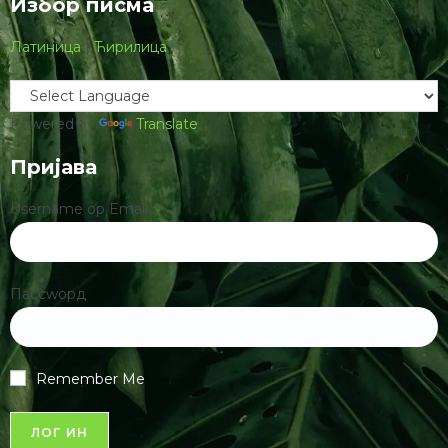
Избор писма
Латиница
|
Ћирилица
Powered by
Translate
Пријава
Username ор Email
Пассwорд
Remember Me