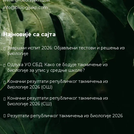
www.биологијакп.цом
info@biologijakp.com
Најновије са сајта
Завршни испит 2026: Објављени тестови и решења из
биологије
Одлука УО СБД: Како се бодује такмичење из
биологије за упис у средње школе?
Коначни резултати републичког такмичења из
биологије 2026 (ОШ)
Коначни резултати републичког такмичења из
биологије 2026 (СШ)
Резултати републичког такмичења из биологије 2026