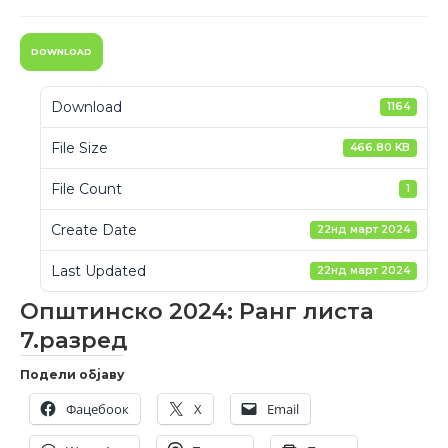
DOWNLOAD
Download
1164
File Size
466.80 KB
File Count
1
Create Date
22нд март 2024
Last Updated
22нд март 2024
Општинско 2024: Ранг листа
7.разред
Подели објаву
Фацебоок
X
Email