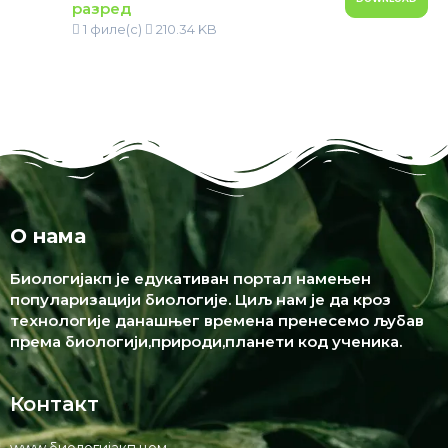
разред
1 филе(с)
210.34 KB
О нама
Биологијакп је едукативан портал намењен
популаризацији биологије. Циљ нам је да кроз
технологије данашњег времена пренесемо љубав
према биологији,природи,планети код ученика.
Контакт