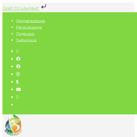
Скип то цонтент
Скип
Пријављивање
то
Регистрација
цонтент
Подршка
Ћирилица