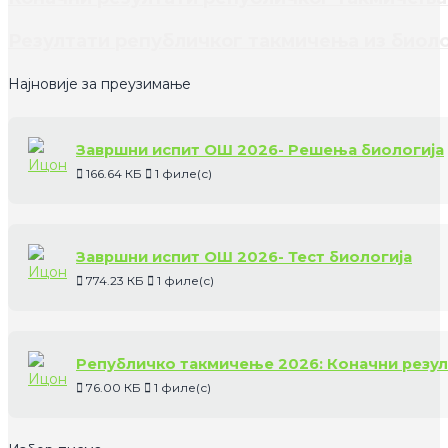
Резултати републичког такмичења из биоло
Најновије за преузимање
Завршни испит ОШ 2026- Решења биологија
166.64 КБ
1 филе(с)
Завршни испит ОШ 2026- Тест биологија
774.23 КБ
1 филе(с)
Републичко такмичење 2026: Коначни резул
76.00 КБ
1 филе(с)