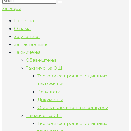
Search
тхис
затвори
wебсите
Почетна
О нама
За ученике
За наставнике
Такмичења
Обавештења
Такмичења ОШ
Тестови са прошлогодишњих
такмичења
Резултати
Документи
Остала такмичења и конкурси
Такмичења СШ
Тестови са прошлогодишњих