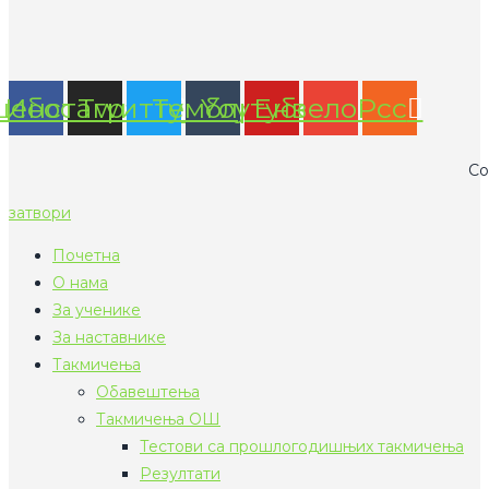
цебоок
Инстаграм
Тwиттер
Тумблр
Yоутубе
Енвелопе
Рсс
Co
затвори
Почетна
О нама
За ученике
За наставнике
Такмичења
Обавештења
Такмичења ОШ
Тестови са прошлогодишњих такмичења
Резултати