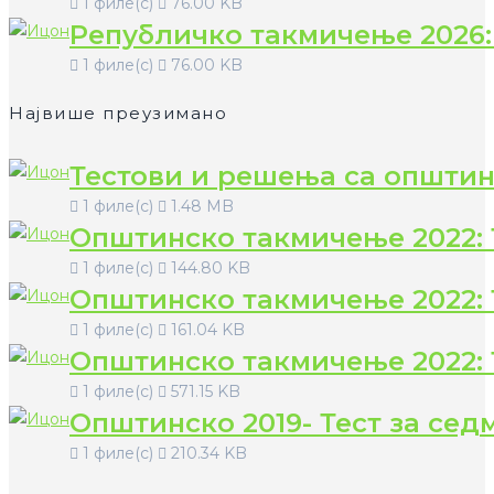
1 филе(с)
76.00 KB
Републичко такмичење 2026:
1 филе(с)
76.00 KB
Највише преузимано
Тестови и решења са општин
1 филе(с)
1.48 MB
Општинско такмичење 2022: 
1 филе(с)
144.80 KB
Општинско такмичење 2022: 
1 филе(с)
161.04 KB
Општинско такмичење 2022: 
1 филе(с)
571.15 KB
Општинско 2019- Тест за сед
1 филе(с)
210.34 KB