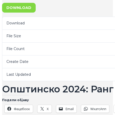
DOWNLOAD
Download
File Size
File Count
Create Date
Last Updated
Општинско 2024: Ранг
Подели објаву
Фацебоок
X
Email
WхатсАпп