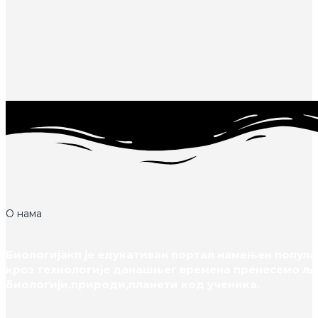
О нама
Биологијакп је едукативан портал намењен популар
кроз технологије данашњег времена пренесемо љ
биологији,природи,планети код ученика.