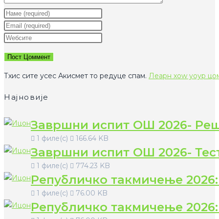
Ентер
yоур
Ентер
наме
yоур
Ентер
ор
емаил
yоур
усернаме
аддресс
wебсите
то
то
УРЛ
Тхис сите усес Акисмет то редуце спам.
Леарн хоw yоур цо
цоммент
цоммент
(оптионал)
Најновије
Завршни испит ОШ 2026- Ре
1 филе(с)
166.64 KB
Завршни испит ОШ 2026- Тес
1 филе(с)
774.23 KB
Републичко такмичење 2026:
1 филе(с)
76.00 KB
Републичко такмичење 2026: