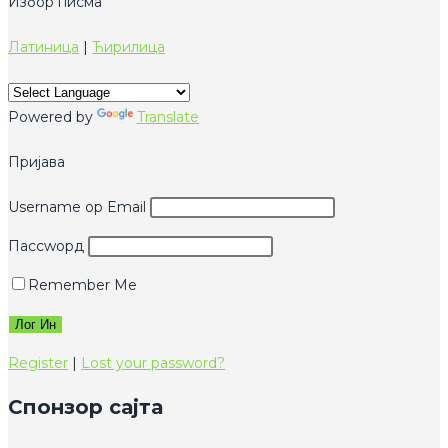
Избор писма
Латиница
|
Ћирилица
Powered by
Translate
Пријава
Username ор Email
Пассwорд
Remember Me
Register
|
Lost your password?
Спонзор сајта