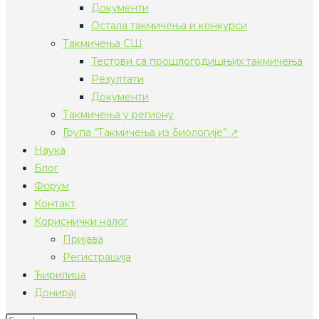
Документи
Остала такмичења и конкурси
Такмичења СШ
Тестови са прошлогодишњих такмичења
Резултати
Документи
Такмичења у региону
Група “Такмичења из биологије” ↗
Наука
Блог
Форум
Контакт
Кориснички налог
Пријава
Регистрација
Ћирилица
Донирај