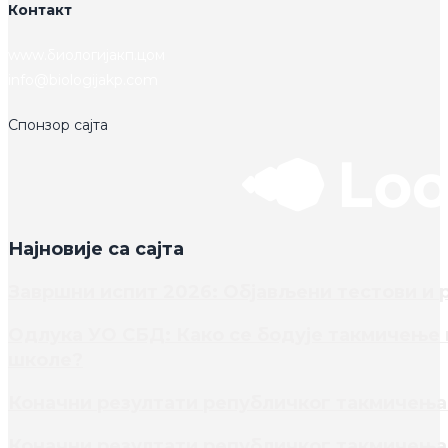
Контакт
www.биологијакп.цом
info@biologijakp.com
Спонзор сајта
Најновије са сајта
Завршни испит 2026: Објављени тестови и 
Одлука УО СБД: Како се бодује такмичење и
школе?
Коначни резултати републичког такмичења 
Коначни резултати републичког такмичења 