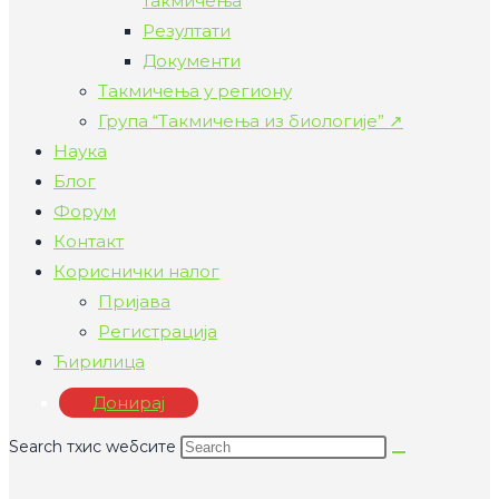
такмичења
Резултати
Документи
Такмичења у региону
Група “Такмичења из биологије” ↗
Наука
Блог
Форум
Контакт
Кориснички налог
Пријава
Регистрација
Ћирилица
Донирај
Search тхис wебсите