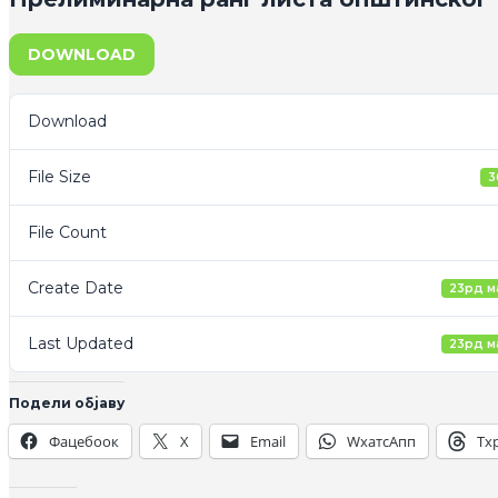
DOWNLOAD
Download
File Size
3
File Count
Create Date
23рд м
Last Updated
23рд м
Подели објаву
Фацебоок
X
Email
WхатсАпп
Тх