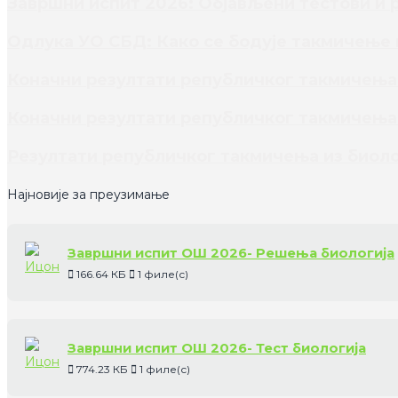
Завршни испит 2026: Објављени тестови и 
Одлука УО СБД: Како се бодује такмичење 
Коначни резултати републичког такмичења 
Коначни резултати републичког такмичења 
Резултати републичког такмичења из биоло
Најновије за преузимање
Завршни испит ОШ 2026- Решења биологија
166.64 КБ
1 филе(с)
Завршни испит ОШ 2026- Тест биологија
774.23 КБ
1 филе(с)