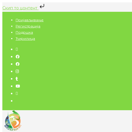
Скип то цонтент
Скип
Пријављивање
то
Регистрација
цонтент
Подршка
Ћирилица