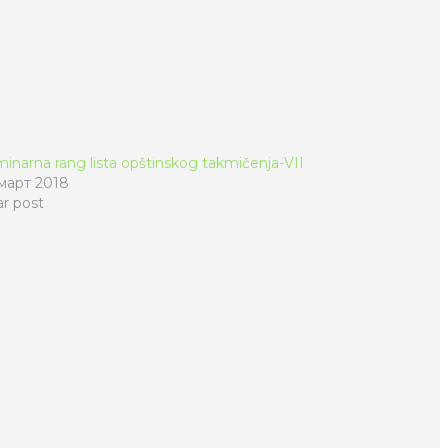
minarna rang lista opštinskog takmičenja-VII
 март 2018
ar post