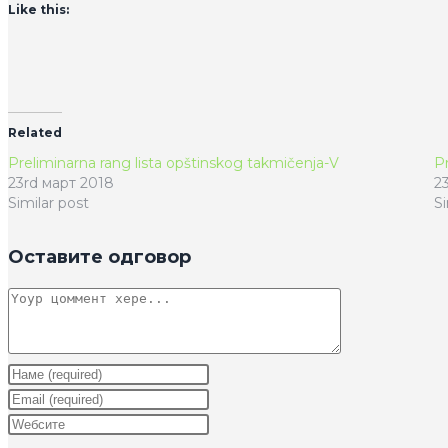
Like this:
Related
Preliminarna rang lista opštinskog takmičenja-V
Pr
23rd март 2018
2
Similar post
Si
Оставите одговор
Цоммент
Ентер
yоур
Ентер
наме
yоур
Ентер