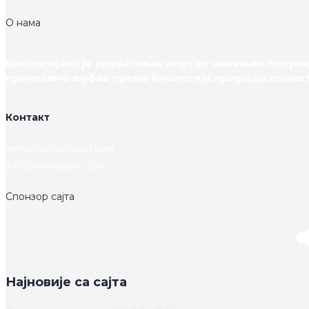
О нама
Биологијакп је едукативан портал намењен попула
пренесемо љубав према биологији,природи,планет
Контакт
www.биологијакп.цом
info@biologijakp.com
Спонзор сајта
Најновије са сајта