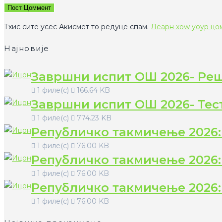
ор
емаил
yоур
усернаме
аддресс
wебсите
то
то
УРЛ
Тхис сите усес Акисмет то редуце спам.
Леарн хоw yоур цо
цоммент
цоммент
(оптионал)
Најновије
Завршни испит ОШ 2026- Ре
1 филе(с)
166.64 KB
Завршни испит ОШ 2026- Тес
1 филе(с)
774.23 KB
Републичко такмичење 2026:
1 филе(с)
76.00 KB
Републичко такмичење 2026:
1 филе(с)
76.00 KB
Републичко такмичење 2026:
1 филе(с)
76.00 KB