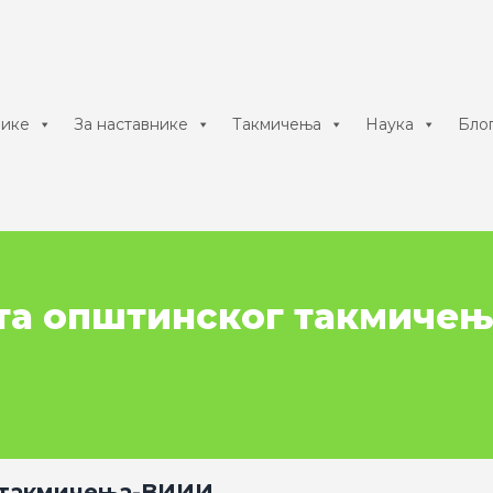
нике
За наставнике
Такмичења
Наука
Бло
та општинског такмиче
 такмичења-ВИИИ