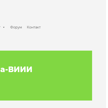
г
Форум
Контакт
ња-ВИИИ