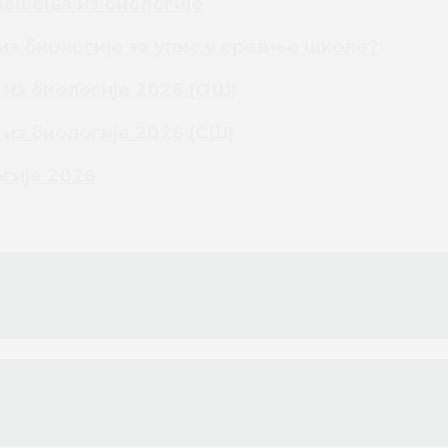
решења из биологије
из биологије за упис у средње школе?
из биологије 2026 (ОШ)
из биологије 2026 (СШ)
гије 2026