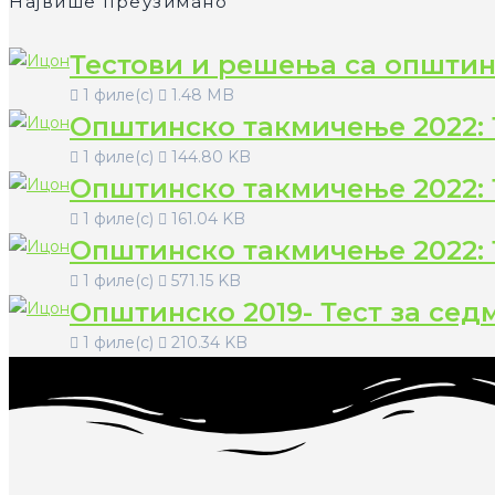
Највише преузимано
Тестови и решења са општин
1 филе(с)
1.48 MB
Општинско такмичење 2022: 
1 филе(с)
144.80 KB
Општинско такмичење 2022: 
1 филе(с)
161.04 KB
Општинско такмичење 2022: 
1 филе(с)
571.15 KB
Општинско 2019- Тест за сед
1 филе(с)
210.34 KB