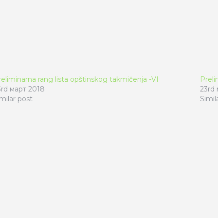
eliminarna rang lista opštinskog takmičenja -VI
Preli
3rd март 2018
23rd
milar post
Simil