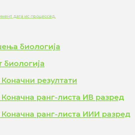
ммент дата ис процессед.
шења биологија
т биологија
 Коначни резултати
 Коначна ранг-листа ИВ разред
 Коначна ранг-листа ИИИ разред