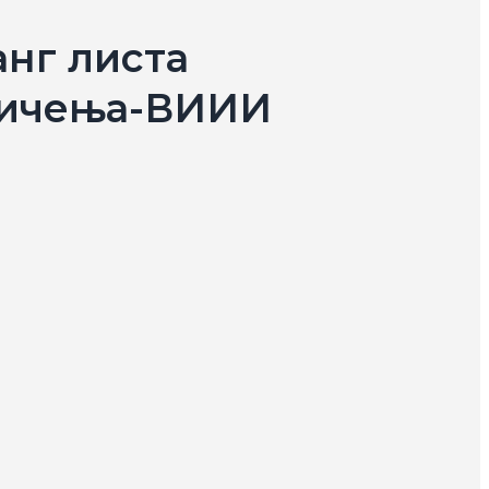
нг листа
мичења-ВИИИ