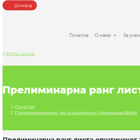
Донирај
Почетна
О нама
За уче
Menu
Цлосе
Прелиминарна ранг лис
Почетна
>
Прелиминарна ранг листа општинског такмичења-ВИИИ
Прелиминарна ранг листа општинског