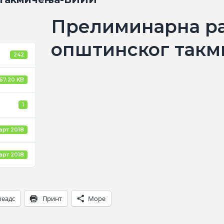
Прелиминарна ра
општинског так
242
67.20 KB
1
арт 2018
арт 2018
реадс
Принт
Море