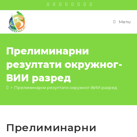
цонтент
Menu
Прелиминарни
резултати окружног-
ВИИ разред
>
Прелиминарни резултати окружног-ВИИ разред
Прелиминарни