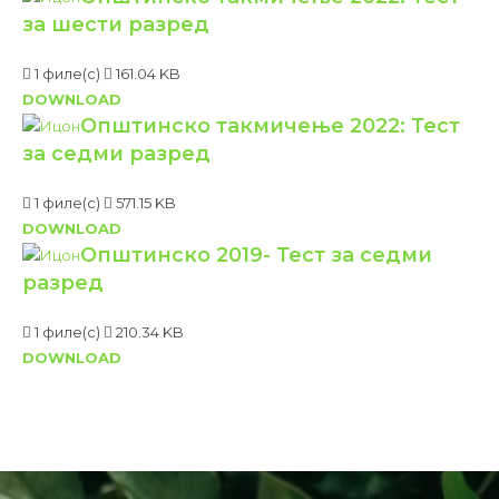
Највише Преузимано
Тестови и решења са општинског
такмичења.
1 филе(с)
1.48 MB
DOWNLOAD
Општинско такмичење 2022: Тест
за пети разред
1 филе(с)
144.80 KB
DOWNLOAD
Општинско такмичење 2022: Тест
за шести разред
1 филе(с)
161.04 KB
DOWNLOAD
Општинско такмичење 2022: Тест
за седми разред