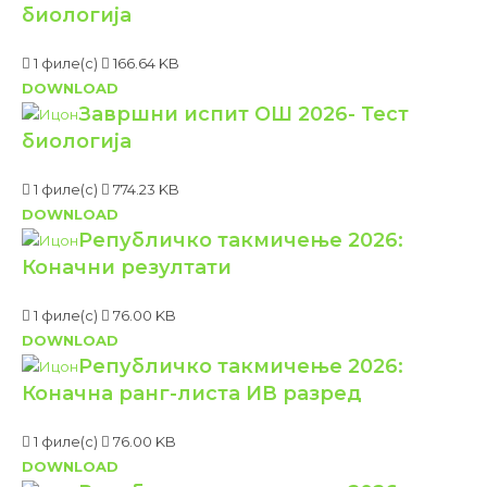
Тхис сите усес Акисмет то редуце спам.
Леарн хоw
yоур цоммент дата ис процессед.
Најновије
Завршни испит ОШ 2026- Решења
биологија
1 филе(с)
166.64 KB
DOWNLOAD
Завршни испит ОШ 2026- Тест
биологија