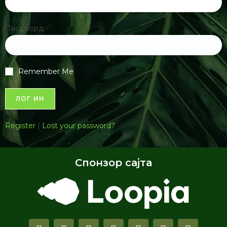
76.00 КБ
1 филе(с)
Избор писма
Латиница
|
Ћирилица
Powered by
Translate
Пријава
Username ор Email
Пассwорд
Remember Me