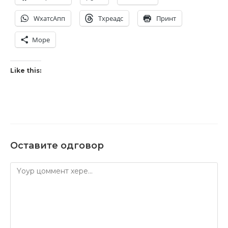
WхатсАпп
Тхреадс
Принт
Море
Like this:
Related
Preliminarni rezultati
Preliminarni rezultati
okružnog-V razred
okružnog-VIII razred
26th април 2018
26th април 2018
Similar post
Similar post
Preliminarni rezultati
okružnog-VI razred
26th април 2018
Similar post