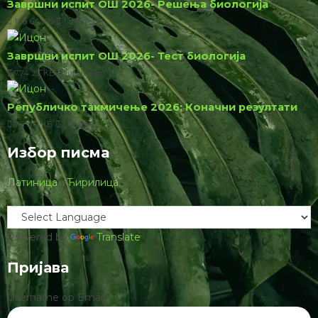
Коначни резултати републичког такмичења из
биологије 2026 (ОШ)
Коначни резултати републичког такмичења из
биологије 2026 (СШ)
Резултати републичког такмичења из биологије 2026
Најновије за преузимање
Завршни испит ОШ 2026- Решења биологија
166.64 КБ
1 филе(с)
Завршни испит ОШ 2026- Тест биологија
774.23 КБ
1 филе(с)
Републичко такмичење 2026: Коначни резултати