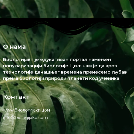
1 филе(с)
571.15 KB
DOWNLOAD
Општинско 2019- Тест за седми
разред
1 филе(с)
210.34 KB
DOWNLOAD
О нама