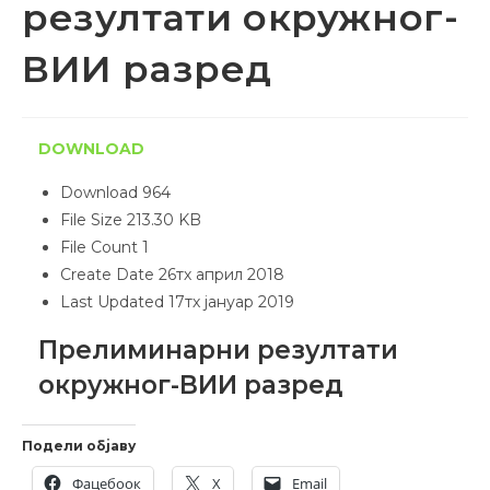
резултати окружног-
ВИИ разред
DOWNLOAD
Download
964
File Size
213.30 KB
File Count
1
Create Date
26тх април 2018
Last Updated
17тх јануар 2019
Прелиминарни резултати
окружног-ВИИ разред
Подели објаву
Фацебоок
X
Email