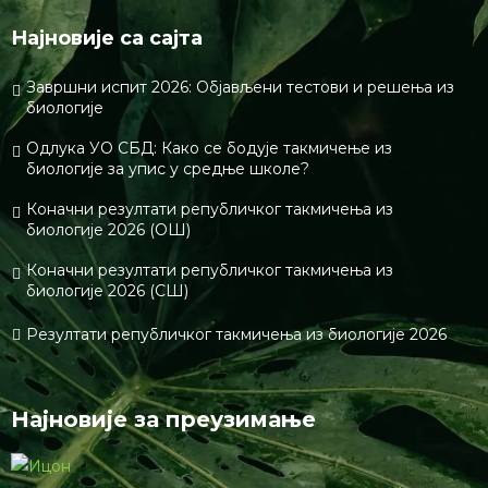
Биологијакп је едукативан портал намењен
популаризацији биологије. Циљ нам је да кроз
технологије данашњег времена пренесемо љубав
према биологији,природи,планети код ученика.
Контакт
www.биологијакп.цом
info@biologijakp.com
Најновије са сајта
Завршни испит 2026: Објављени тестови и решења из
биологије
Одлука УО СБД: Како се бодује такмичење из
биологије за упис у средње школе?