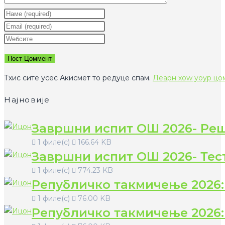
Ентер
yоур
Ентер
наме
yоур
Ентер
ор
емаил
yоур
усернаме
аддресс
wебсите
то
то
УРЛ
Тхис сите усес Акисмет то редуце спам.
Леарн хоw yоур цо
цоммент
цоммент
(оптионал)
Најновије
Завршни испит ОШ 2026- Ре
1 филе(с)
166.64 KB
Завршни испит ОШ 2026- Тес
1 филе(с)
774.23 KB
Републичко такмичење 2026:
1 филе(с)
76.00 KB
Републичко такмичење 2026: