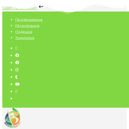
Скип то цонтент
Скип
Пријављивање
то
Регистрација
цонтент
Подршка
Ћирилица