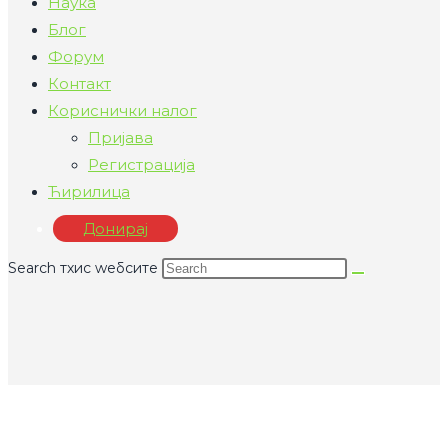
Наука
Блог
Форум
Контакт
Кориснички налог
Пријава
Регистрација
Ћирилица
Донирај
Search тхис wебсите