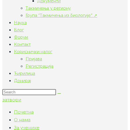
Документи
Такмичења у региону
Група “Такмичења из биологије” ↗
Наука
Блог
Форум
Контакт
Кориснички налог
Пријава
Регистрација
Ћирилица
Донирај
Search
тхис
затвори
wебсите
Почетна
О нама
За ученике