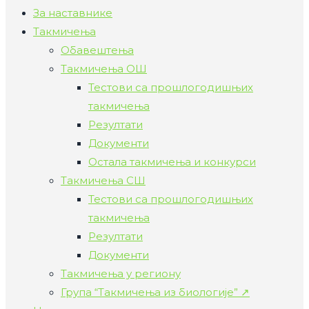
За наставнике
Такмичења
Обавештења
Такмичења ОШ
Тестови са прошлогодишњих
такмичења
Резултати
Документи
Остала такмичења и конкурси
Такмичења СШ
Тестови са прошлогодишњих
такмичења
Резултати
Документи
Такмичења у региону
Група “Такмичења из биологије” ↗