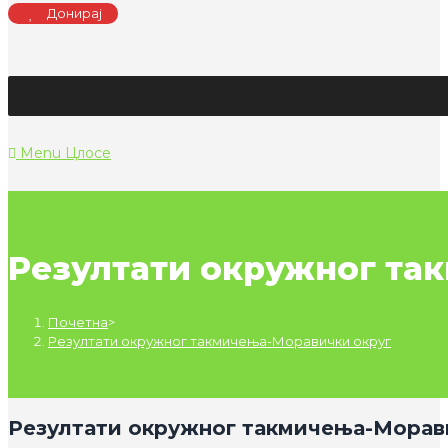
Донирај
Menu
Цлосе
Резултати окружног та
Почетна
>
Резултати окружног такмичења-Моравички округ
Резултати окружног такмичења-Морав