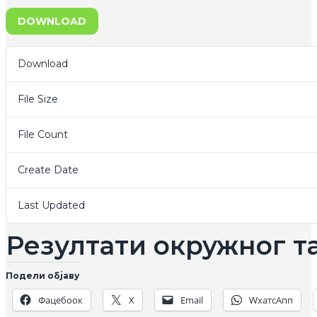
DOWNLOAD
Download
File Size
File Count
Create Date
Last Updated
Резултати окружног 
Подели објаву
Фацебоок
X
Email
WхатсАпп