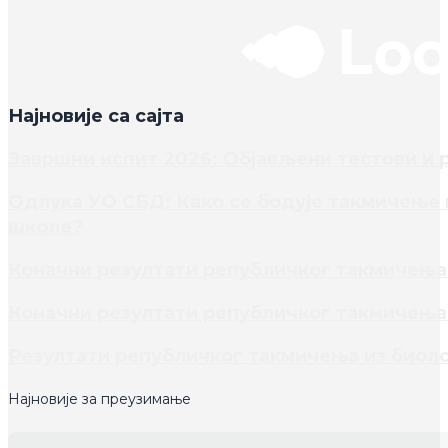
Најновије са сајта
Завршни испит 2026: Објављени тестови и 
Одлука УО СБД: Како се бодује такмичење и
школе?
Коначни резултати републичког такмичења 
Коначни резултати републичког такмичења 
Резултати републичког такмичења из биоло
Најновије за преузимање