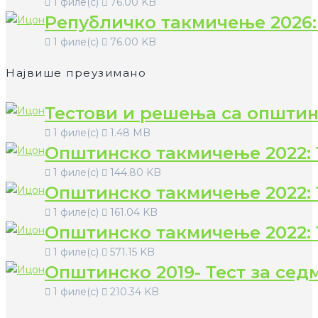
1 филе(с)
76.00 KB
Републичко такмичење 2026:
1 филе(с)
76.00 KB
Највише преузимано
Тестови и решења са општин
1 филе(с)
1.48 MB
Општинско такмичење 2022: 
1 филе(с)
144.80 KB
Општинско такмичење 2022: 
1 филе(с)
161.04 KB
Општинско такмичење 2022: 
1 филе(с)
571.15 KB
Општинско 2019- Тест за сед
1 филе(с)
210.34 KB