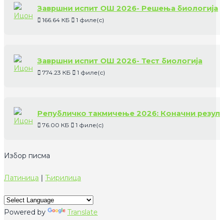
Завршни испит ОШ 2026- Решења биологија
166.64 КБ
1 филе(с)
Завршни испит ОШ 2026- Тест биологија
774.23 КБ
1 филе(с)
Републичко такмичење 2026: Коначни резул
76.00 КБ
1 филе(с)
Избор писма
Латиница
|
Ћирилица
Powered by
Translate