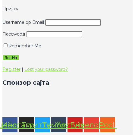
Пријава
Username ор Email
Пассwорд
Remember Me
Register
|
Lost your password?
Спонзор сајта
цебоок
Инстаграм
Тwиттер
Тумблр
Yоутубе
Енвелопе
Рсс