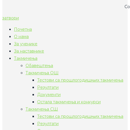
Co
затвори
Почетна
О нама
За ученике
За наставнике
Такмичења
Обавештења
Такмичења ОШ
Тестови са прошлогодишњих такмичења
Резултати
Документи
Остала такмичења и конкурси
Такмичења СШ
Тестови са прошлогодишњих такмичења
Резултати