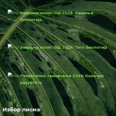
Завршни испит ОШ 2026- Решења
биологија
166.64 КБ
1 филе(с)
Завршни испит ОШ 2026- Тест биологија
774.23 КБ
1 филе(с)
Републичко такмичење 2026: Коначни
резултати
76.00 КБ
1 филе(с)
Избор писма