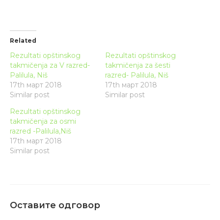
Related
Rezultati opštinskog
Rezultati opštinskog
takmičenja za V razred-
takmičenja za šesti
Palilula, Niš
razred- Palilula, Niš
17th март 2018
17th март 2018
Similar post
Similar post
Rezultati opštinskog
takmičenja za osmi
razred -Palilula,Niš
17th март 2018
Similar post
Оставите одговор