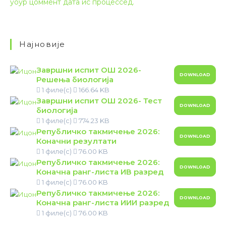
yоур цоммент дата ис процессед.
Најновије
Завршни испит ОШ 2026-
DOWNLOAD
Решења биологија
1 филе(с)
166.64 KB
Завршни испит ОШ 2026- Тест
DOWNLOAD
биологија
1 филе(с)
774.23 KB
Републичко такмичење 2026:
DOWNLOAD
Коначни резултати
1 филе(с)
76.00 KB
Републичко такмичење 2026:
DOWNLOAD
Коначна ранг-листа ИВ разред
1 филе(с)
76.00 KB
Републичко такмичење 2026:
DOWNLOAD
Коначна ранг-листа ИИИ разред
1 филе(с)
76.00 KB