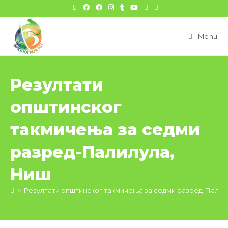
цонтент
Menu
Резултати
општинског
такмичења за седми
разред-Палилула,
Ниш
>
Резултати општинског такмичења за седми разред-Палил