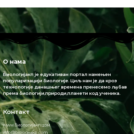
О нама
Биологијакп је едукативан портал намењен
популаризацији биологије. Циљ нам је да кроз
технологије данашњег времена пренесемо љубав
према биологији,природи,планети код ученика.
Контакт
www.биологијакп.цом
info@biologijakp.com