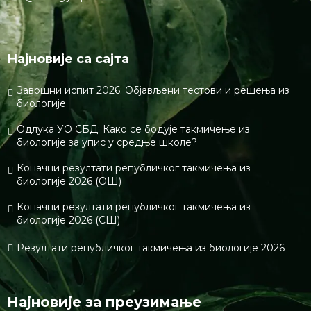
Најновије са сајта
Завршни испит 2026: Објављени тестови и решења из
биологије
Одлука УО СБД: Како се бодује такмичење из
биологије за упис у средње школе?
Коначни резултати републичког такмичења из
биологије 2026 (ОШ)
Коначни резултати републичког такмичења из
биологије 2026 (СШ)
Резултати републичког такмичења из биологије 2026
Најновије за преузимање