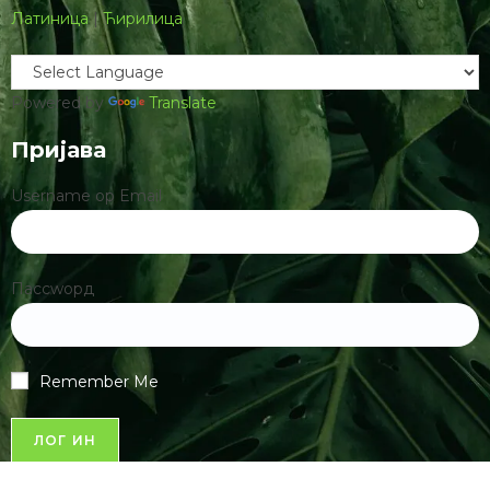
Латиница
|
Ћирилица
Powered by
Translate
Пријава
Username ор Email
Пассwорд
Remember Me