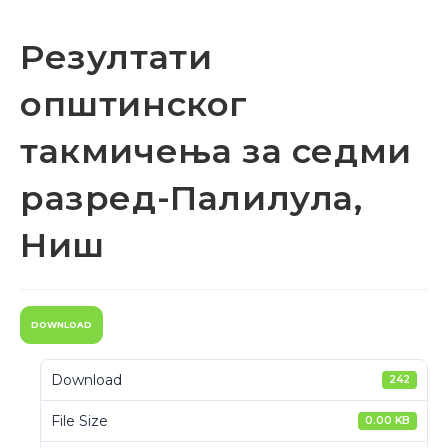
Резултати
општинског
такмичења за седми
разред-Палилула,
Ниш
DOWNLOAD
Download
242
File Size
0.00 KB