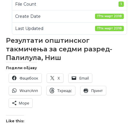
File Count
1
Create Date
17тх март 2018
Last Updated
17тх март 2018
Резултати општинског
такмичења за седми разред-
Палилула, Ниш
Подели објаву
Фацебоок
X
Email
WхатсАпп
Тхреадс
Принт
Море
Like this: