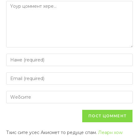
Тхис сите усес Акисмет то редуце спам.
Леарн хоw