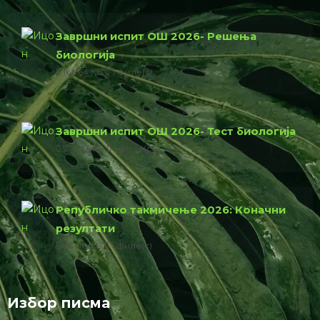
Завршни испит ОШ 2026- Решења
биологија
166.64 КБ
1 филе(с)
Завршни испит ОШ 2026- Тест биологија
774.23 КБ
1 филе(с)
Републичко такмичење 2026: Коначни
резултати
76.00 КБ
1 филе(с)
Избор писма