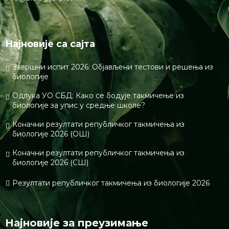
Најновије са сајта
Завршни испит 2026: Објављени тестови и решења из
биологије
Одлука УО СБД: Како се бодује такмичење из
биологије за упис у средње школе?
Коначни резултати републичког такмичења из
биологије 2026 (ОШ)
Коначни резултати републичког такмичења из
биологије 2026 (СШ)
Резултати републичког такмичења из биологије 2026
Најновије за преузимање