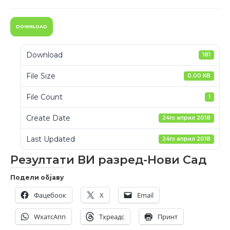
DOWNLOAD
Download
181
File Size
0.00 KB
File Count
1
Create Date
24тх април 2018
Last Updated
24тх април 2018
Резултати ВИ разред-Нови Сад
Подели објаву
Фацебоок
X
Email
WхатсАпп
Тхреадс
Принт