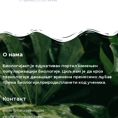
1 филе(с)
210.34 KB
О нама
Биологијакп је едукативан портал намењен
популаризацији биологије. Циљ нам је да кроз
технологије данашњег времена пренесемо љубав
према биологији,природи,планети код ученика.
Контакт
www.биологијакп.цом
info@biologijakp.com