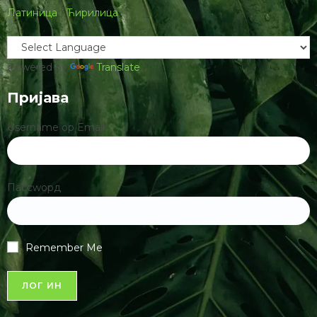
Латиница
|
Ћирилица
Powered by
Translate
Пријава
Username ор Email
Пассwорд
Remember Me