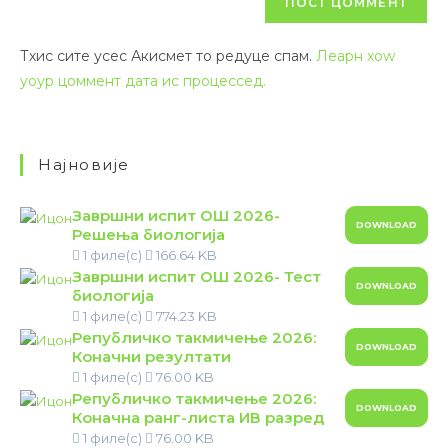
Тхис сите усес Акисмет то редуце спам.
Леарн хоw
yоур цоммент дата ис процессед.
Најновије
Завршни испит ОШ 2026-
DOWNLOAD
Решења биологија
1 филе(с)
166.64 KB
Завршни испит ОШ 2026- Тест
DOWNLOAD
биологија
1 филе(с)
774.23 KB
Републичко такмичење 2026:
DOWNLOAD
Коначни резултати
1 филе(с)
76.00 KB
Републичко такмичење 2026:
DOWNLOAD
Коначна ранг-листа ИВ разред
1 филе(с)
76.00 KB