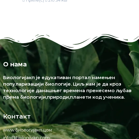
1 филе(с)
210.34 KB
О нама
Биологијакп је едукативан портал намењен
популаризацији биологије. Циљ нам је да кроз
технологије данашњег времена пренесемо љубав
према биологији,природи,планети код ученика.
Контакт
www.биологијакп.цом
info@biologijakp.com