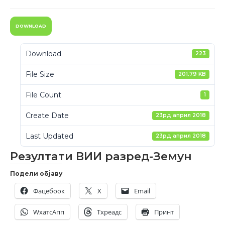
DOWNLOAD
Download
223
File Size
201.79 KB
File Count
1
Create Date
23рд април 2018
Last Updated
23рд април 2018
Резултати ВИИ разред-Земун
Подели објаву
Фацебоок
X
Email
WхатсАпп
Тхреадс
Принт