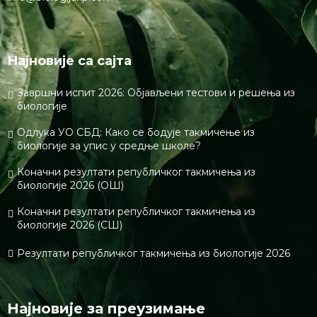
Најновије са сајта
Завршни испит 2026: Објављени тестови и решења из
биологије
Одлука УО СБД: Како се бодује такмичење из
биологије за упис у средње школе?
Коначни резултати републичког такмичења из
биологије 2026 (ОШ)
Коначни резултати републичког такмичења из
биологије 2026 (СШ)
Резултати републичког такмичења из биологије 2026
Најновије за преузимање