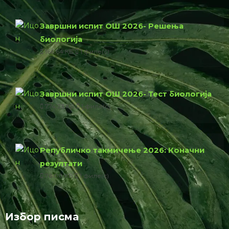
Завршни испит ОШ 2026- Решења
биологија
166.64 КБ
1 филе(с)
Завршни испит ОШ 2026- Тест биологија
774.23 КБ
1 филе(с)
Републичко такмичење 2026: Коначни
резултати
76.00 КБ
1 филе(с)
Избор писма