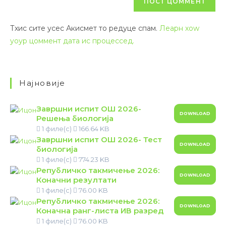
Тхис сите усес Акисмет то редуце спам.
Леарн хоw
yоур цоммент дата ис процессед.
Најновије
Завршни испит ОШ 2026-
DOWNLOAD
Решења биологија
1 филе(с)
166.64 KB
Завршни испит ОШ 2026- Тест
DOWNLOAD
биологија
1 филе(с)
774.23 KB
Републичко такмичење 2026:
DOWNLOAD
Коначни резултати
1 филе(с)
76.00 KB
Републичко такмичење 2026:
DOWNLOAD
Коначна ранг-листа ИВ разред
1 филе(с)
76.00 KB