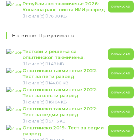
Републичко такмичење 2026:
DOWNLOAD
Коначна ранг-листа ИИИ разред
1 филе(с)
76.00 KB
Највише Преузимано
Тестови и решења са
DOWNLOAD
општинског такмичења.
1 филе(с)
1.48 MB
Општинско такмичење 2022:
DOWNLOAD
Тест за пети разред
1 филе(с)
144.80 KB
Општинско такмичење 2022:
DOWNLOAD
Тест за шести разред
1 филе(с)
161.04 KB
Општинско такмичење 2022:
DOWNLOAD
Тест за седми разред
1 филе(с)
571.15 KB
Општинско 2019- Тест за седми
DOWNLOAD
разред