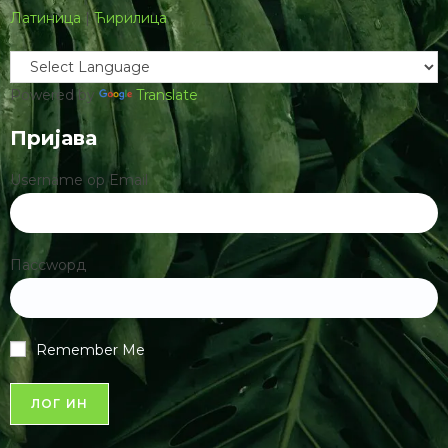
Латиница
|
Ћирилица
Powered by
Translate
Пријава
Username ор Email
Пассwорд
Remember Me