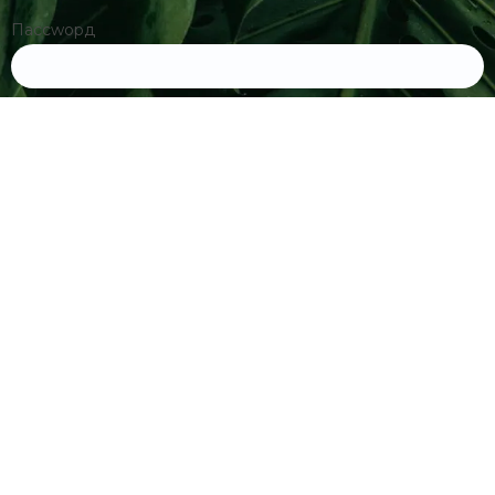
Пассwорд
Remember Me
Register
|
Lost your password?
Спонзор сајта