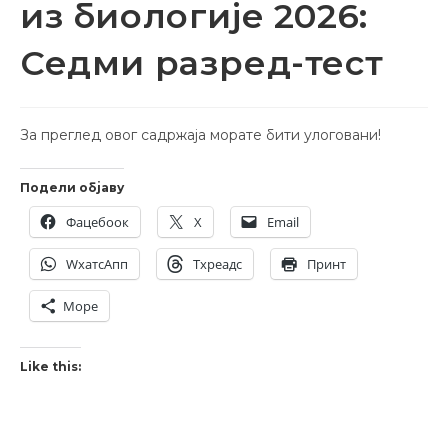
из биологије 2026:
Седми разред-тест
За преглед овог садржаја морате бити улоговани!
Подели објаву
Фацебоок
X
Email
WхатсАпп
Тхреадс
Принт
Море
Like this: