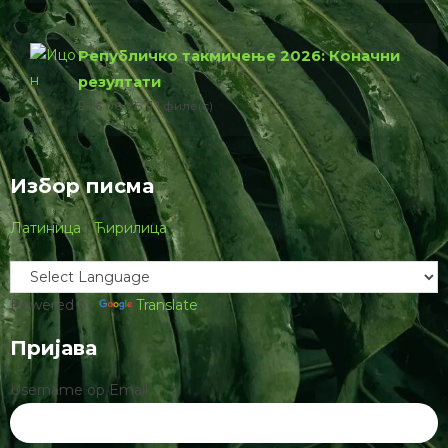
Републичко такмичење 2026: Коначни
резултати
76.00 КБ
1 филе(с)
Избор писма
Латиница
|
Ћирилица
Powered by
Translate
Пријава
Username ор Email