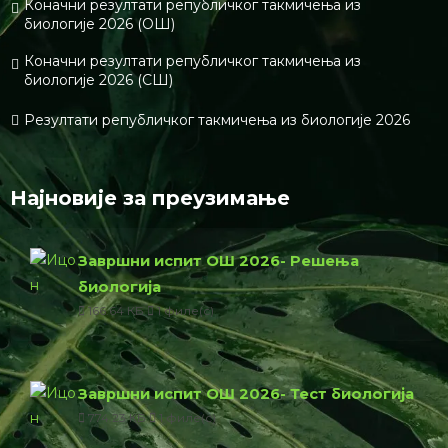
Коначни резултати републичког такмичења из
биологије 2026 (ОШ)
Коначни резултати републичког такмичења из
биологије 2026 (СШ)
Резултати републичког такмичења из биологије 2026
Најновије за преузимање
Завршни испит ОШ 2026- Решења
биологија
166.64 КБ
1 филе(с)
Завршни испит ОШ 2026- Тест биологија
774.23 КБ
1 филе(с)