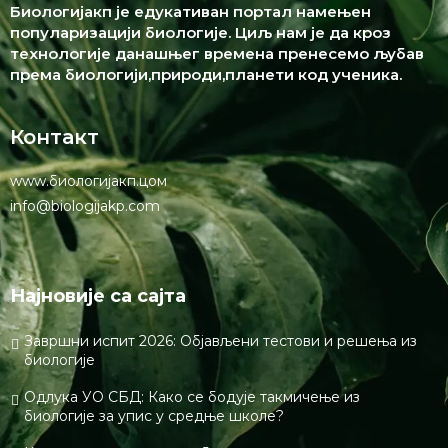
Биологијакп је едукативан портал намењен
популаризацији биологије. Циљ нам је да кроз
технологије данашњег времена пренесемо љубав
према биологији,природи,планети код ученика.
Контакт
www.биологијакп.цом
info@biologijakp.com
Најновије са сајта
Завршни испит 2026: Објављени тестови и решења из
биологије
Одлука УО СБД: Како се бодује такмичење из
биологије за упис у средње школе?