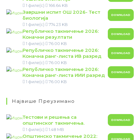
1 филе(с)
166.64 KB
Завршни испит ОШ 2026- Тест
DOWNLOAD
биологија
1 филе(с)
774.23 KB
Републичко такмичење 2026:
DOWNLOAD
Коначни резултати
1 филе(с)
76.00 KB
Републичко такмичење 2026:
DOWNLOAD
Коначна ранг-листа ИВ разред
1 филе(с)
76.00 KB
Републичко такмичење 2026:
DOWNLOAD
Коначна ранг-листа ИИИ разред
1 филе(с)
76.00 KB
Највише Преузимано
Тестови и решења са
DOWNLOAD
општинског такмичења.
1 филе(с)
1.48 MB
Општинско такмичење 2022:
DOWNLOAD