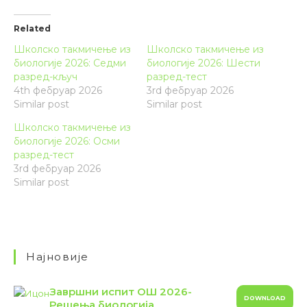
Related
Школско такмичење из
Школско такмичење из
биологије 2026: Седми
биологије 2026: Шести
разред-кључ
разред-тест
4th фебруар 2026
3rd фебруар 2026
Similar post
Similar post
Школско такмичење из
биологије 2026: Осми
разред-тест
3rd фебруар 2026
Similar post
Најновије
Завршни испит ОШ 2026-
DOWNLOAD
Решења биологија