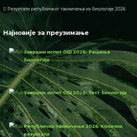
Резултати републичког такмичења из биологије 2026
Најновије за преузимање
Завршни испит ОШ 2026- Решења
биологија
166.64 КБ
1 филе(с)
Завршни испит ОШ 2026- Тест биологија
774.23 КБ
1 филе(с)
Републичко такмичење 2026: Коначни
резултати