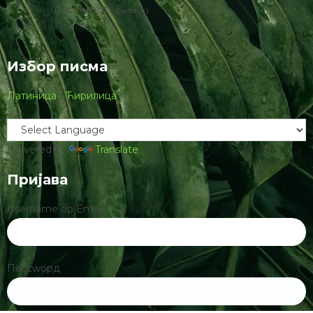
76.00 КБ
1 филе(с)
Избор писма
Латиница
|
Ћирилица
Powered by
Translate
Пријава
Username ор Email
Пассwорд