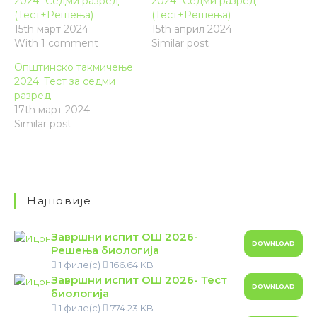
2024- Седми разред
2024- Седми разред
(Тест+Решења)
(Тест+Решења)
15th март 2024
15th април 2024
With 1 comment
Similar post
Општинско такмичење
2024: Тест за седми
разред
17th март 2024
Similar post
Најновије
Завршни испит ОШ 2026-
DOWNLOAD
Решења биологија
1 филе(с)
166.64 KB
Завршни испит ОШ 2026- Тест
DOWNLOAD
биологија
1 филе(с)
774.23 KB