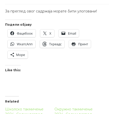
За преглед овог садржаја морате бити улоговани!
Подели објаву
Фацебоок
X
Email
WхатсАпп
Тхреадс
Принт
Море
Like this:
Related
Школско такмичење
Окружно такмичење