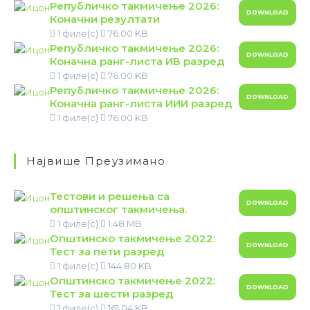
Републичко такмичење 2026:
DOWNLOAD
Коначни резултати
1 филе(с)
76.00 KB
Републичко такмичење 2026:
DOWNLOAD
Коначна ранг-листа ИВ разред
1 филе(с)
76.00 KB
Републичко такмичење 2026:
DOWNLOAD
Коначна ранг-листа ИИИ разред
1 филе(с)
76.00 KB
Највише Преузимано
Тестови и решења са
DOWNLOAD
општинског такмичења.
1 филе(с)
1.48 MB
Општинско такмичење 2022:
DOWNLOAD
Тест за пети разред
1 филе(с)
144.80 KB
Општинско такмичење 2022:
DOWNLOAD
Тест за шести разред
1 филе(с)
161.04 KB