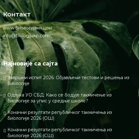
Контакт
www.биологијакп.цом
info@biologijakp.com
Најновије са сајта
Завршни испит 2026: Објављени тестови и решења из
биологије
Одлука УО СБД: Како се бодује такмичење из
биологије за упис у средње школе?
Коначни резултати републичког такмичења из
биологије 2026 (ОШ)
Коначни резултати републичког такмичења из
биологије 2026 (СШ)