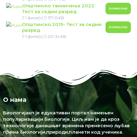
Општинско такмичење 2022:
DOWNLOAD
Тест за седми разред
1 филе(с)
571.15 KB
Општинско 2019- Тест за седми
DOWNLOAD
разред
1 филе(с)
210.34 KB
О нама
Биологијакп је едукативан портал намењен
популаризацији биологије. Циљ нам је да кроз
технологије данашњег времена пренесемо љубав
према биологији,природи,планети код ученика.