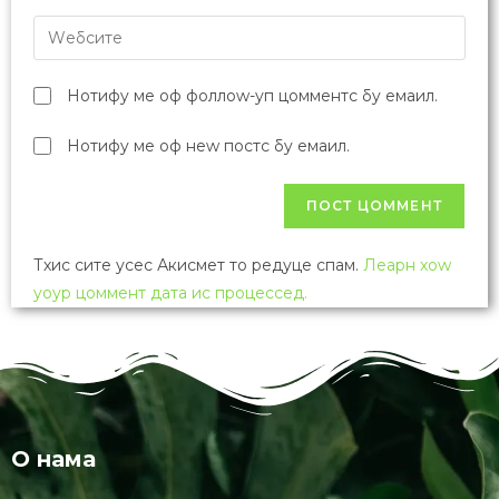
Нотифy ме оф фоллоw-уп цомментс бy емаил.
Нотифy ме оф неw постс бy емаил.
Тхис сите усес Акисмет то редуце спам.
Леарн хоw
yоур цоммент дата ис процессед.
О нама