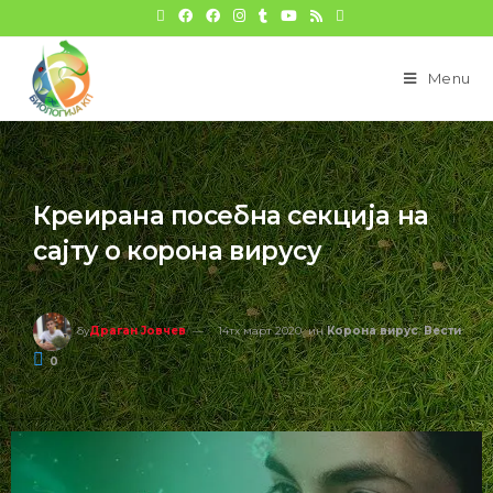
Menu
Креирана посебна секција на
сајту о корона вирусу
бy
Драган Јовчев
14тх март 2020
ин
Корона вирус
,
Вести
0