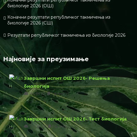
Коначни резултати републичког такмичења из
биологије 2026 (ОШ)
Коначни резултати републичког такмичења из
биологије 2026 (СШ)
Резултати републичког такмичења из биологије 2026
Најновије за преузимање
Завршни испит ОШ 2026- Решења
биологија
166.64 КБ
1 филе(с)
Завршни испит ОШ 2026- Тест биологија
774.23 КБ
1 филе(с)