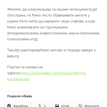
Желимо да комуникација са нашим читаоцима буде
обострана, те ћемо често објављивати анкете у
којима ћете моћи да изразите своје ставове, а које
ћемо анализирати са стручњацима
(епидемиолозима, инфектолозима, имуно-биолозима,
психолозима итд).
Такође разоткриваћемо митове и теорије завере о
вирусу.
Портал се налази на
адреси
:https://biologijakp.com/blog/pandemija-
koronavirusa/
Подели објаву
Фацебоок
X
Email
WхатсАпп