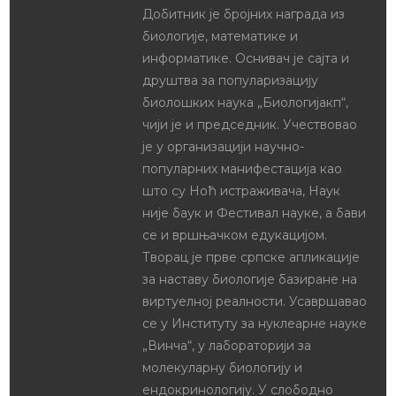
Добитник је бројних награда из
биологије, математике и
информатике. Оснивач је сајта и
друштва за популаризацију
биолошких наука „Биологијакп“,
чији је и председник. Учествовао
је у организацији научно-
популарних манифестација као
што су Ноћ истраживача, Наук
није баук и Фестивал науке, а бави
се и вршњачком едукацијом.
Творац је прве српске апликације
за наставу биологије базиране на
виртуелној реалности. Усавршавао
се у Институту за нуклеарне науке
„Винча“, у лабораторији за
молекуларну биологију и
ендокринологију. У слободно