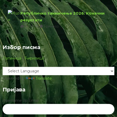
Републичко такмичење 2026: Коначни
резултати
76.00 КБ
1 филе(с)
Избор писма
Латиница
|
Ћирилица
Powered by
Translate
Пријава
Username ор Email