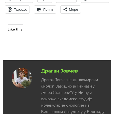
Тхреадс
Принт
Море
Like this:
Драган Јовчев
Драган Јовчев је дипломирани
биолог. Завршио је Гимназију
„Бора Станковић“ у Нишу и
основне академске студије
молекуларне биологије на
Биолошком факултету у Београду.