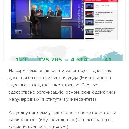
На сајту ћемо објављивати извештаје надлежних
државних и светских институција (Министарства
здравља, завода за јавно здравље, Светске
здравствене организације, реномираних домаћих и
међународних института и универзитета).
Актуелну пандемију првенствено ћемо посматрати
са биолошког (имунобиолошког) аспекта као и са
физиолошког (медицинског).