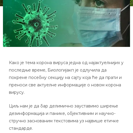
Како је тема корона вируса једна од најактуелнијих у
последње време, Биологијакп је одлучила да
покрене посебну секцију на сајту која ће да прати и
преноси све актуелне информације о новом корона
вирусу.
Циљ нам је да бар делимично зауставимо ширење
дезинформација и панике, објективним и научно-
стручно заснованим текстовима уз највише етичке
стандарде.