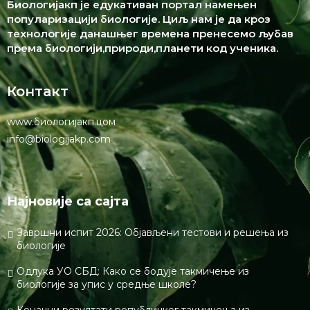
Биологијакп је едукативан портал намењен
популаризацији биологије. Циљ нам је да кроз
технологије данашњег времена пренесемо љубав
према биологији,природи,планети код ученика.
Контакт
www.биологијакп.цом
info@biologijakp.com
Најновије са сајта
Завршни испит 2026: Објављени тестови и решења из
биологије
Одлука УО СБД: Како се бодује такмичење из
биологије за упис у средње школе?