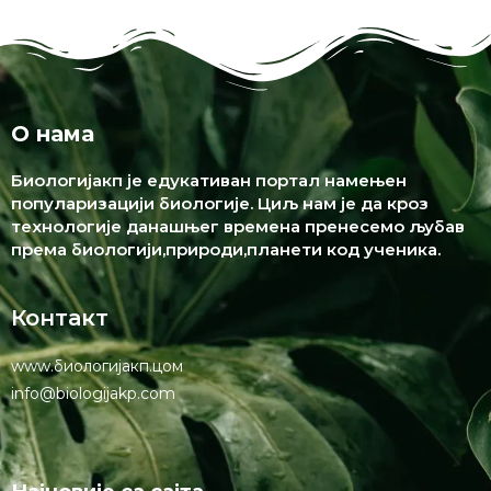
О нама
Биологијакп је едукативан портал намењен
популаризацији биологије. Циљ нам је да кроз
технологије данашњег времена пренесемо љубав
према биологији,природи,планети код ученика.
Контакт
www.биологијакп.цом
info@biologijakp.com