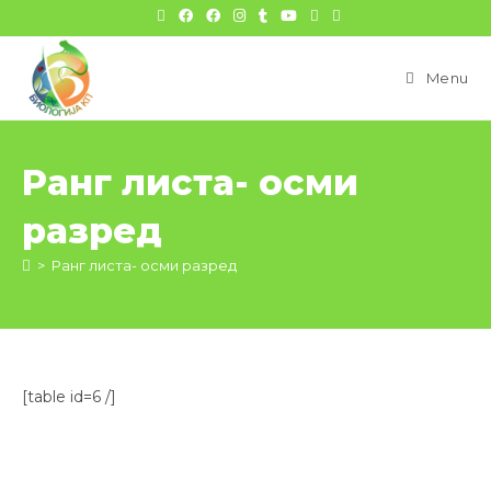
цонтент
Menu
Ранг листа- осми
разред
>
Ранг листа- осми разред
[table id=6 /]