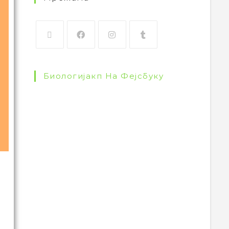
Биологијакп На Фејсбуку