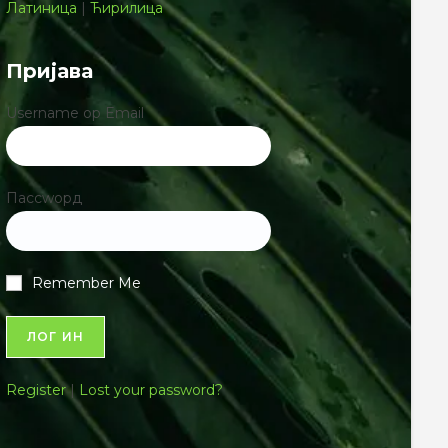
Латиница
|
Ћирилица
Пријава
Username ор Email
Пассwорд
Remember Me
Register
|
Lost your password?