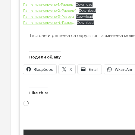
Ранг-листа-окрузно-1.-Разред
Download
Ранг-листа-окрузно-2.-Разред-1
Download
Ранг-листа-окрузно-3.-Разред
Download
Ранг-листа-окрузно-4.-Разред
Download
Тестове и решења са окружног такмичења мож
Подели објаву
Фацебоок
X
Email
WхатсАпп
Like this: