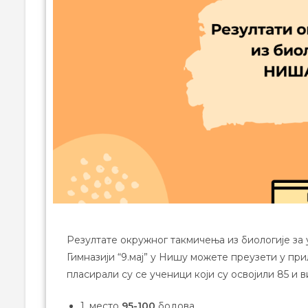
Резултате окружног такмичења из биологије за 
Гимназији “9.мај” у Нишу можете преузети у п
пласирали су се ученици који су освојили 85 и в
1. место
95-100
бодова