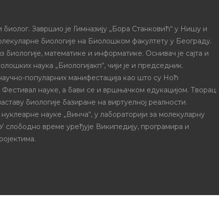
 биолог. Завршио је Гимназију „Бора Станковић“ у Нишу и
олекуларне биологије на Биолошком факултету у Београду.
з биологије, математике и информатике. Оснивач је сајта и
олошких наука „Биологијакп“, чији је и председник.
 научно-популарних манифестација као што су Ноћ
и Фестивал науке, а бави се и вршњачком едукацијом. Творац
наставу биологије базиране на виртуелној реалности.
 нуклеарне науке „Винча“, у лабораторији за молекуларну
 У слободно време уређује Википедију, програмира и
ројектима.