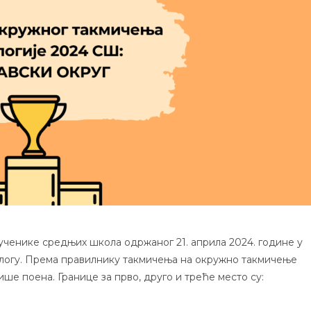
ученике средњих школа одржаног 21. априла 2024. године у
рилогу. Према правилнику такмичења на окружно такмичење
ише поена. Границе за прво, друго и треће место су: