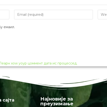
y емаил.
Леарн хоw yоур цоммент дата ис процессед.
Најновије за
а сајта
преузимање