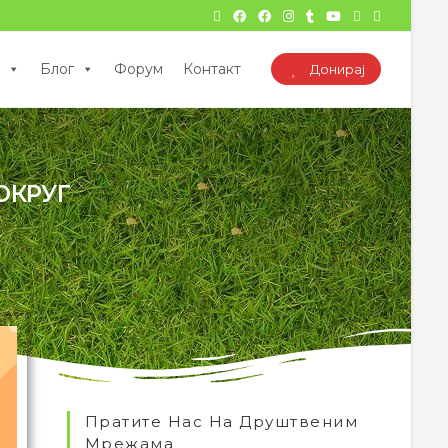
Блог
Форум
Контакт
Донирај
 ОКРУГ
Пратите Нас На Друштвеним
Мрежама