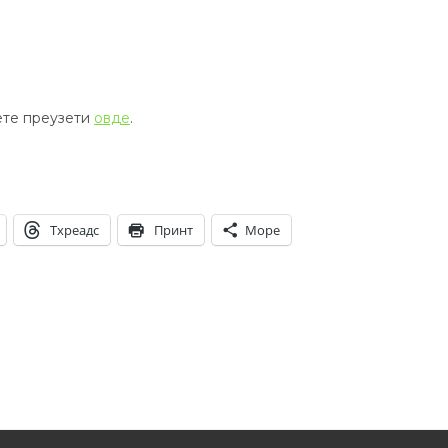
ете преузети
овде
.
Тхреадс
Принт
Море