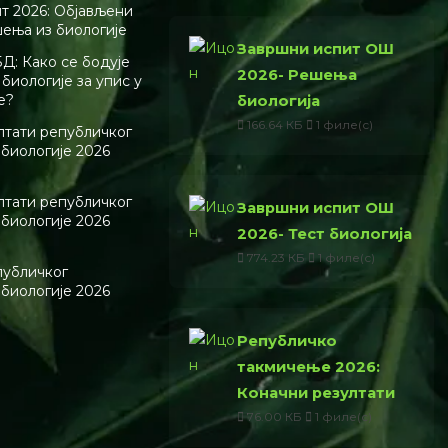
т 2026: Објављени
шења из биологије
Завршни испит ОШ
Д: Како се бодује
2026- Решења
биологије за упис у
е?
биологија
166.64 КБ
1 филе(с)
лтати републичког
 биологије 2026
лтати републичког
Завршни испит ОШ
 биологије 2026
2026- Тест биологија
774.23 КБ
1 филе(с)
публичког
 биологије 2026
Републичко
такмичење 2026:
Коначни резултати
76.00 КБ
1 филе(с)