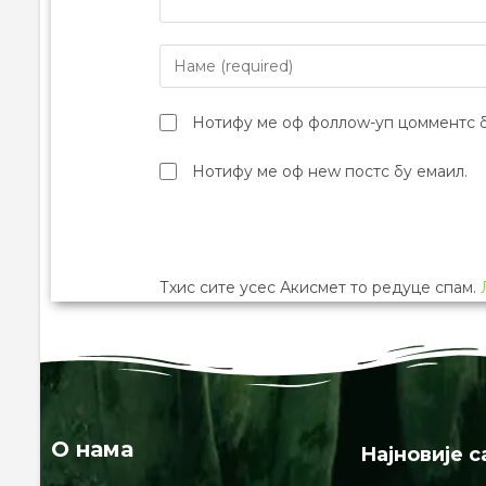
Нотифy ме оф фоллоw-уп цомментс б
Нотифy ме оф неw постс бy емаил.
Тхис сите усес Акисмет то редуце спам.
О нама
Најновије с