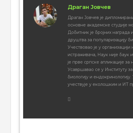
Драган Јовчев
Драган Јовчев је дипломирани
основне академске студије м
Добитник је бројних награда и
друштва за популаризацију би
Учествовао је у организацији
истраживача, Наук није баук 
је прве српске апликације за 
Усавршавао се у Институту за
биологију и ендокринологију.
учествује у еколошким и ИТ п