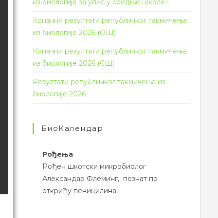
из биологије за упис у средње школе?
Коначни резултати републичког такмичења
из биологије 2026 (ОШ)
Коначни резултати републичког такмичења
из биологије 2026 (СШ)
Резултати републичког такмичења из
биологије 2026
БиоКалендар
Рођења
Рођен шкотски микробиолог
Александар Флеминг, познат по
открићу пеницилина.