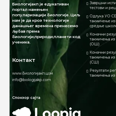
Завршни испи
Биологијакп је едукативан
тестови и ре
портал намењен
популаризацији биологије. Циљ
Одлука УО СБ
нам је да кроз технологије
такмичење из 
данашњег времена пренесемо
средње школ
љубав према
Коначни резу
биологији,природи,планети код
такмичења из
ученика.
(ОШ)
Коначни резу
такмичења из
Контакт
(СШ)
Резултати ре
www.биологијакп.цом
такмичења из
info@biologijakp.com
Спонзор сајта