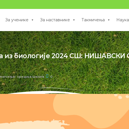
За ученике
За наставнике
Такмичења
Наука
а из биологије 2024 СШ: НИШАВСКИ
кмичења- средња школа
0