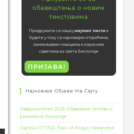
обавештења о новим
текстовима
Придружите се нашој
мејлинг листи
и
будите у току са најновијим открићима,
занимљивим чланцима и корисним
саветима из света биологије
ПРИЈАВА!
Најновије Објаве На Сајту
Завршни испит 2026: Објављени тестови и
решења из биологије
Одлука УО СБД: Како се бодује такмичење