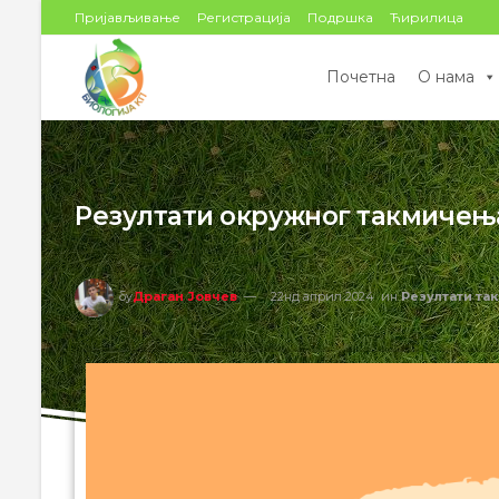
цонтент
Пријављивање
Регистрација
Подршка
Ћирилица
Почетна
О нама
Резултати окружног такмичењ
бy
Драган Јовчев
22нд април 2024
ин
Резултати та