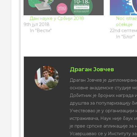
Дан науке у Србији 2018
Noć istra
9th јул 2018
očekuje
In "Вести"
22nd септе
In "Блог"
Драган Јовчев
Драган Јовчев је дипломирани
основне академске студије м
Добитник је бројних награда и
друштва за популаризацију би
Учествовао је у организацији
истраживача, Наук није баук 
је прве српске апликације за 
Усавршавао се у Институту за