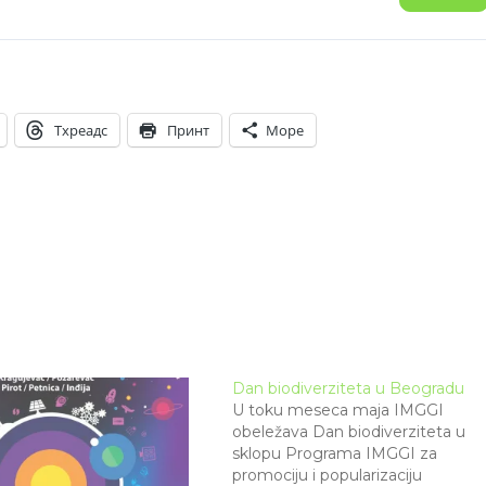
Тхреадс
Принт
Море
Dan biodiverziteta u Beogradu
U toku meseca maja IMGGI
obeležava Dan biodiverziteta u
sklopu Programa IMGGI za
promociju i popularizaciju