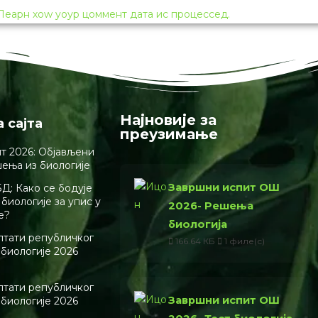
Леарн хоw yоур цоммент дата ис процессед.
Најновије за
а сајта
преузимање
т 2026: Објављени
шења из биологије
Завршни испит ОШ
Д: Како се бодује
биологије за упис у
2026- Решења
е?
биологија
лтати републичког
166.64 КБ
1 филе(с)
 биологије 2026
лтати републичког
Завршни испит ОШ
 биологије 2026