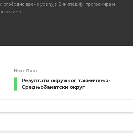
 У слободно време уређује Википедију, програмира и
ројектима.
Неxт Пост
Резултати окружног такмичења-
Средњобанатски округ