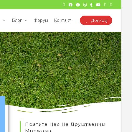
Блог
Форум
Контакт
Донирај
Пратите Нас На Друштвеним
Мрежама