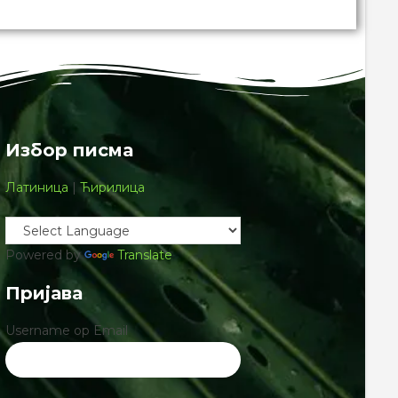
Избор писма
Латиница
|
Ћирилица
Powered by
Translate
Пријава
Username ор Email