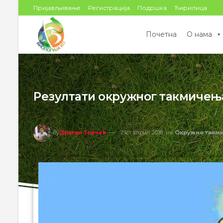
Пријављивање
Регистрација
Подршка
Ћирилица
Почетна
О нама
Резултати окружног такмичења
бy
Драган Јовчев
21ст април 2018
ин
Окружно такм