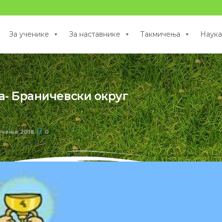
За ученике
За наставнике
Такмичења
Наука
- Браничевски округ
ичење 2018
0