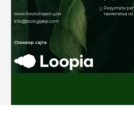
Резултати ре
www.биологијакп.цом
такмичења из
info@biologijakp.com
Спонзор сајта