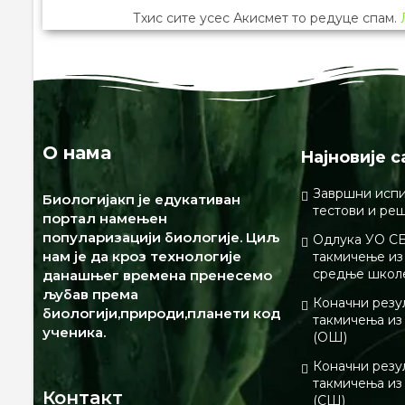
Тхис сите усес Акисмет то редуце спам.
О нама
Најновије с
Завршни испи
Биологијакп је едукативан
тестови и ре
портал намењен
популаризацији биологије. Циљ
Одлука УО СБ
нам је да кроз технологије
такмичење из 
средње школ
данашњег времена пренесемо
љубав према
Коначни резу
биологији,природи,планети код
такмичења из
ученика.
(ОШ)
Коначни резу
такмичења из
Контакт
(СШ)