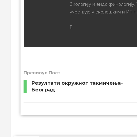
биологију и ендокринологију.
учествује у еколошким и ИТ п
Превиоус Пост
Резултати окружног такмичења-
Београд