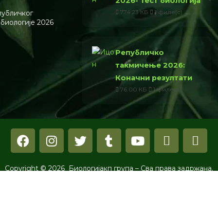
2026- Тест биологија
774.23 КБ
1 филе(с)
публичког
 биологије 2026
Републичко
такмичење 2026:
Коначни резултати
76.00 КБ
1 филе(с)
Copyright © 2026 Биологијакп група – Сва права задржана.