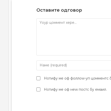
Оставите одговор
Нотифy ме оф фоллоw-уп цомментс б
Нотифy ме оф неw постс бy емаил.