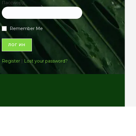
Пассwорд
Remember Me
Register
|
Lost your password?