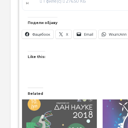
1 филе(с)
276.50 КБ
Подели објаву
Фацебоок
X
Email
WхатсАпп
Like this:
Related