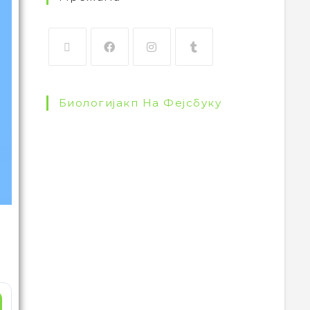
Биологијакп На Фејсбуку