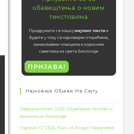
обавештења о новим
текстовима
Придружите се нашој
мејлинг листи
и
будите у току са најновијим открићима,
занимљивим чланцима и корисним
саветима из света биологије
ПРИЈАВА!
Најновије Објаве На Сајту
Завршни испит 2026: Објављени тестови и
решења из биологије
Одлука УО СБД: Како се бодује такмичење