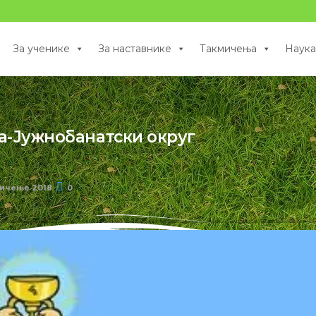
За ученике
За наставнике
Такмичења
Наука
а-Јужнобанатски округ
ичење 2018
0