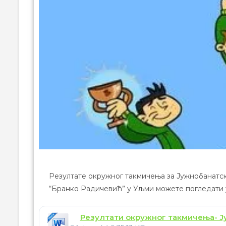
Резултате окружног такмичења за Јужнобанатск
“Бранко Радичевић” у Уљми можете погледати 
Резултати окружног такмичења- Ј