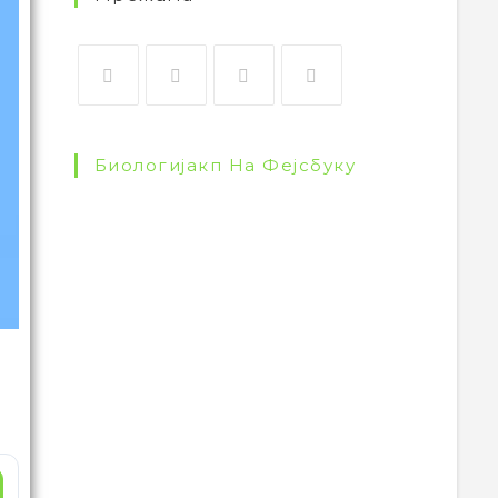
Биологијакп На Фејсбуку