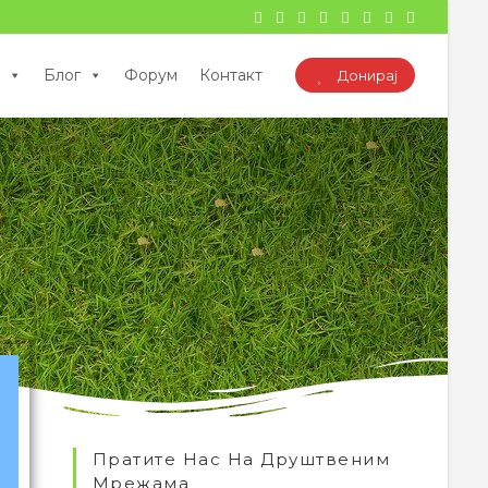
Блог
Форум
Контакт
Донирај
Пратите Нас На Друштвеним
Мрежама