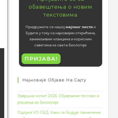
обавештења о новим
текстовима
Придружите се нашој
мејлинг листи
и
будите у току са најновијим открићима,
занимљивим чланцима и корисним
саветима из света биологије
ПРИЈАВА!
Најновије Објаве На Сајту
Завршни испит 2026: Објављени тестови и
решења из биологије
Одлука УО СБД: Како се бодује такмичење