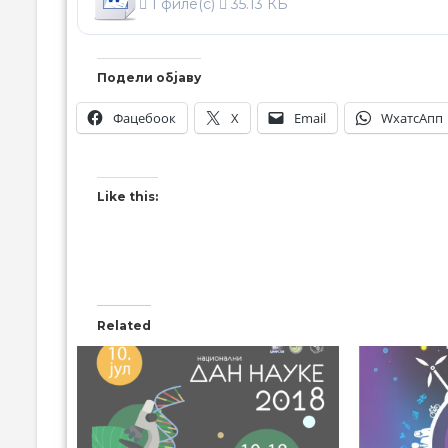
1 филе(с)
35.13 КБ
Подели објаву
Фацебоок
X
Email
WхатсАпп
Like this:
Related