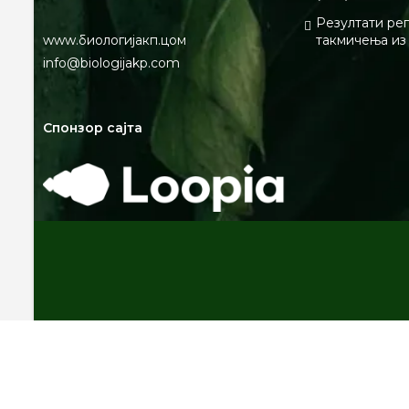
Резултати ре
www.биологијакп.цом
такмичења из
info@biologijakp.com
Спонзор сајта