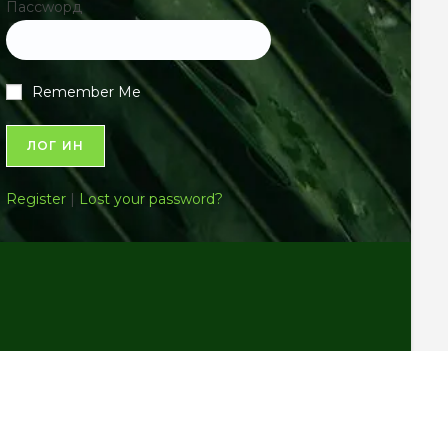
Пассwорд
Remember Me
Register
|
Lost your password?