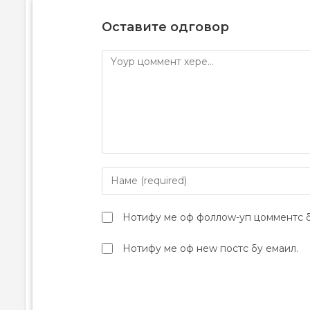
Оставите одговор
Нотифy ме оф фоллоw-уп цомментс б
Нотифy ме оф неw постс бy емаил.