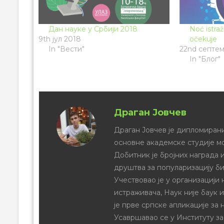
Дан науке у Србији 2018
Noć istra
9th јул 2018
očekuje
In "Вести"
22nd септе
In "Блог"
Драган Јовчев
Драган Јовчев је дипломирани
основне академске студије м
Добитник је бројних награда и
друштва за популаризацију би
Учествовао је у организацији
истраживача, Наук није баук 
је прве српске апликације за 
Усавршавао се у Институту за