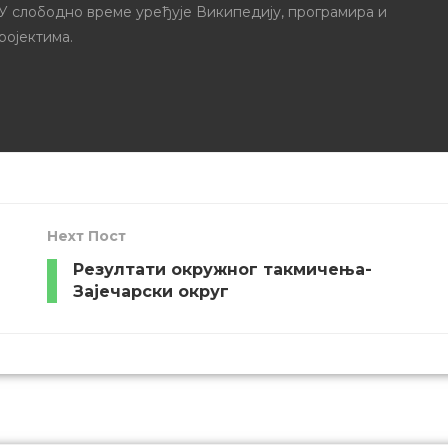
 У слободно време уређује Википедију, програмира и
ројектима.
Неxт Пост
Резултати окружног такмичења-
Зајечарски округ