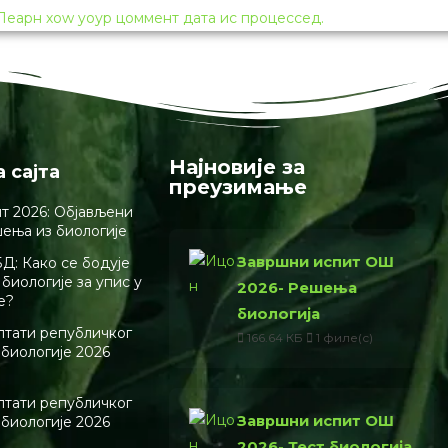
Леарн хоw yоур цоммент дата ис процессед.
Најновије за
а сајта
преузимање
т 2026: Објављени
шења из биологије
Завршни испит ОШ
Д: Како се бодује
биологије за упис у
2026- Решења
е?
биологија
лтати републичког
166.64 КБ
1 филе(с)
 биологије 2026
лтати републичког
Завршни испит ОШ
 биологије 2026
2026- Тест биологија