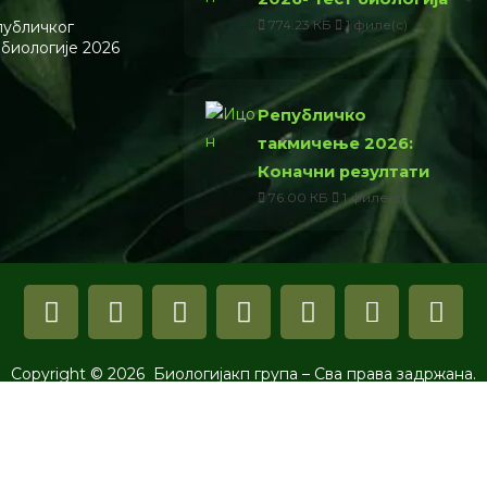
774.23 КБ
1 филе(с)
публичког
 биологије 2026
Републичко
такмичење 2026:
Коначни резултати
76.00 КБ
1 филе(с)
Copyright © 2026 Биологијакп група – Сва права задржана.