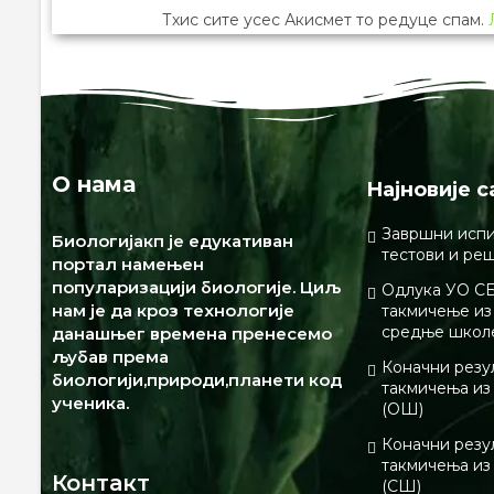
Тхис сите усес Акисмет то редуце спам.
О нама
Најновије с
Завршни испи
Биологијакп је едукативан
тестови и ре
портал намењен
популаризацији биологије. Циљ
Одлука УО СБ
нам је да кроз технологије
такмичење из 
средње школ
данашњег времена пренесемо
љубав према
Коначни резу
биологији,природи,планети код
такмичења из
ученика.
(ОШ)
Коначни резу
такмичења из
Контакт
(СШ)