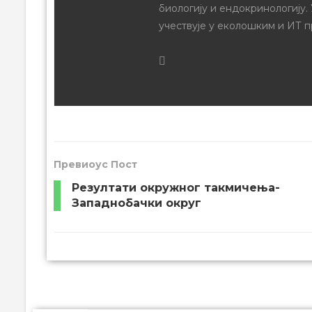
биологију и ендокринологију.
учествује у еколошким и ИТ п
Превиоус Пост
Резултати окружног такмичења-
Западнобачки округ