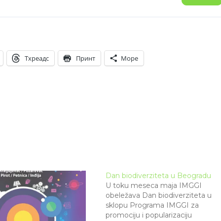
Тхреадс
Принт
Море
Dan biodiverziteta u Beogradu
U toku meseca maja IMGGI
obeležava Dan biodiverziteta u
sklopu Programa IMGGI za
promociju i popularizaciju