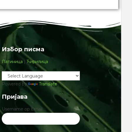
Избор писма
Латиница
|
Ћирилица
Powered by
Translate
Пријава
Username ор Email