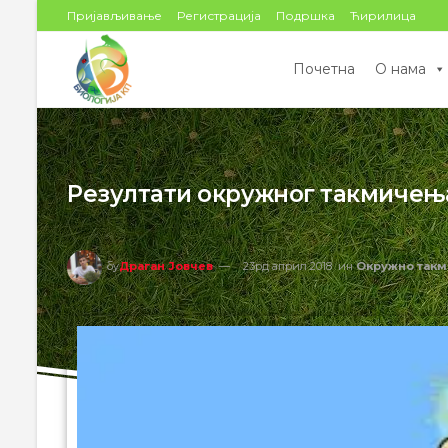
Пријављивање
Регистрација
Подршка
Ћирилица
Почетна
О нама
Резултати окружног такмичењ
бy
Драган Јовчев
23рд април 2018
ин
Окружно такм