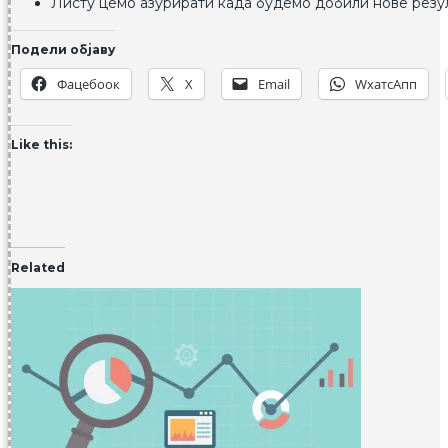
Листу цемо азурирати када будемо добили нове резул
Подели објаву
Фацебоок
X
Email
WхатсАпп
Like this:
Related