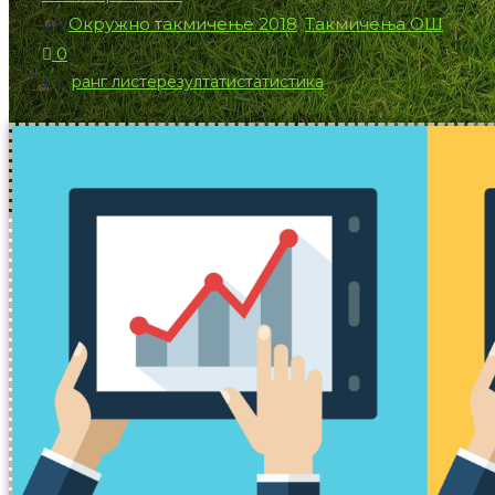
ин
Окружно такмичење 2018
,
Такмичења ОШ
0
Тагс:
ранг листе
резултати
статистика