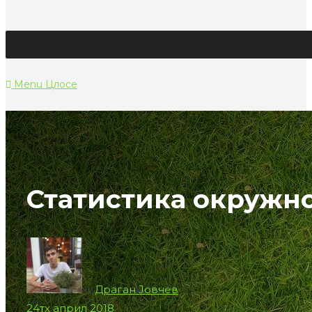
Menu
Цлосе
Статистика окружно
бy
Драган Јовчев
24тх април 2018