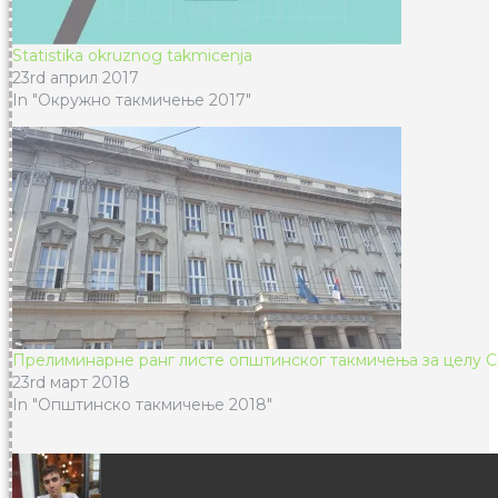
Statistika okruznog takmicenja
23rd април 2017
In "Окружно такмичење 2017"
Прелиминарне ранг листе општинског такмичења за целу С
23rd март 2018
In "Општинско такмичење 2018"