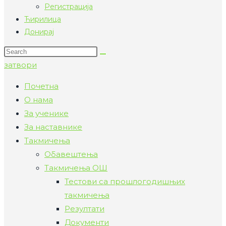
Регистрација
Ћирилица
Донирај
Search
тхис
затвори
wебсите
Почетна
О нама
За ученике
За наставнике
Такмичења
Обавештења
Такмичења ОШ
Тестови са прошлогодишњих
такмичења
Резултати
Документи