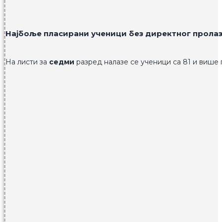
Најбоље пласирани ученици без директног прола
На листи за
седми
разред налазе се ученици са 81 и више 