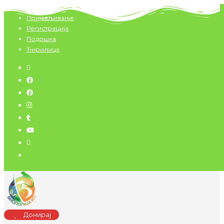
Скип
Пријављивање
то
Регистрација
цонтент
Подршка
Ћирилица
Донирај