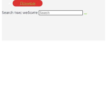
Донирај
Search тхис wебсите