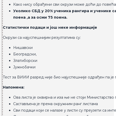
Како нису обрађени сви окрузи може доћи до повећањ
Уколико СБД у 20% ученика рангира и ученике с
поена ,а за осми 75 поена.
Статистички подаци и још неке информације
Окрузи са најуспешнијим резултатима су:
Нишавски
Београдски,
Златиборски
Јужнобачки
Тест за ВИИИ разред није био најуспешније одрађен па је 
Напомена:
Ова листа је оквирна и иза ње не стоји Министарств
Састављена је према окружним ранг листама
Сви подаци који се налазе у листи су преузети са инте