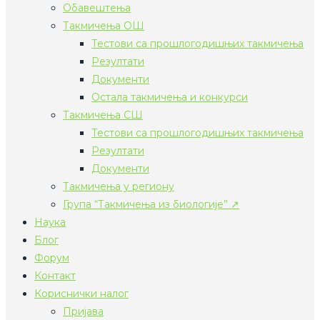
Обавештења
Такмичења ОШ
Тестови са прошлогодишњих такмичења
Резултати
Документи
Остала такмичења и конкурси
Такмичења СШ
Тестови са прошлогодишњих такмичења
Резултати
Документи
Такмичења у региону
Група “Такмичења из биологије” ↗
Наука
Блог
Форум
Контакт
Кориснички налог
Пријава