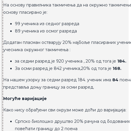
На основу правилника такмичења да на окружно такмичење 
основу пласирано је:
99 ученика из седног разреда
89 ученика из осмог разреда
Додатан пласман остварују 20% најбоље пласираних ученик
учесника окружног такмичења :
за седми разред је 920 ученика , 20% од тога је
184.
За осми разред је 842 ученика,20% од тога је
168.
На нашем узорку за седми разред 184. ученик има
84
поена
представља доњу границу за осми разред.
Могуће варијације
Како нису обрађени сви окрузи може доћи до варијација:
Српско биолошко друштво 20% рачуна од бодованих уч
повећати границу до 2 поена