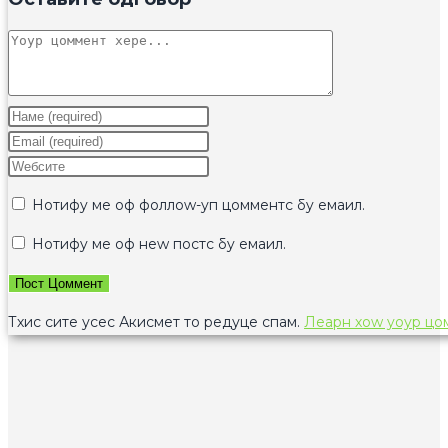
Цоммент
Ентер
yоур
Ентер
наме
yоур
Ентер
ор
емаил
yоур
Нотифy ме оф фоллоw-уп цомментс бy емаил.
усернаме
аддресс
wебсите
то
то
УРЛ
Нотифy ме оф неw постс бy емаил.
цоммент
цоммент
(оптионал)
Тхис сите усес Акисмет то редуце спам.
Леарн хоw yоур цо