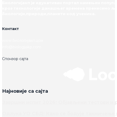
Биологијакп је едукативан портал намењен популар
кроз технологије данашњег времена пренесемо љ
биологији,природи,планети код ученика.
Контакт
www.биологијакп.цом
info@biologijakp.com
Спонзор сајта
Најновије са сајта
Завршни испит 2026: Објављени тестови и 
Одлука УО СБД: Како се бодује такмичење и