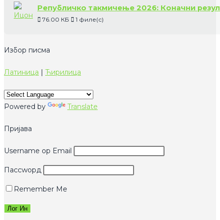
Републичко такмичење 2026: Коначни резул
76.00 КБ
1 филе(с)
Избор писма
Латиница
|
Ћирилица
Powered by
Translate
Пријава
Username ор Email
Пассwорд
Remember Me