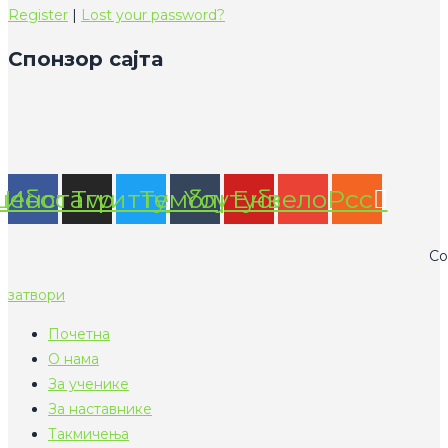
Register
|
Lost your password?
Спонзор сајта
цебоок
Инстаграм
Тwиттер
Тумблр
Yоутубе
Енвелопе
Рсс
Co
затвори
Почетна
О нама
За ученике
За наставнике
Такмичења