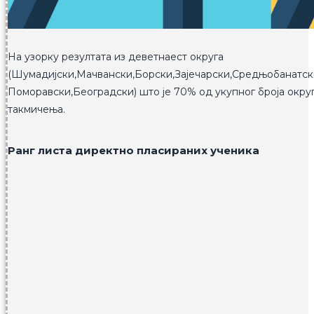
На узорку резултата из деветнаест округа
(Шумадијски,Мачвански,Борски,Зајечарски,Средњобанатск
Поморавски,Београдски) што је 70% од укупног броја округ
такмичења.
Ранг листа директно пласираних ученика