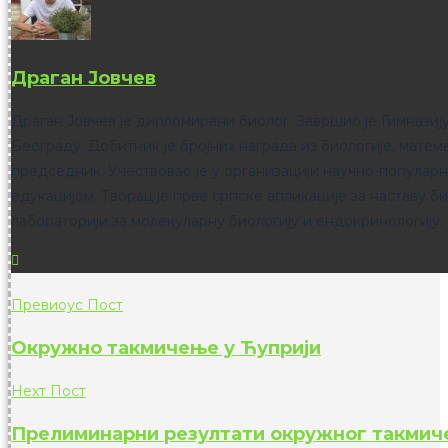
Драган Јовчев
Драган Јовчев је дипломирани биолог. Завршио је Гимнази
Београду. Добитник је бројних награда из биологије, матема
председник. Учествовао је у организацији научно-популарн
едукацијом. Творац је прве српске апликације за наставу б
лабораторији за молекуларну биологију и ендокринологију.
Превиоус Пост
Окружно такмичење у Ћуприји
Неxт Пост
Прелиминарни резултати окружног такмиче