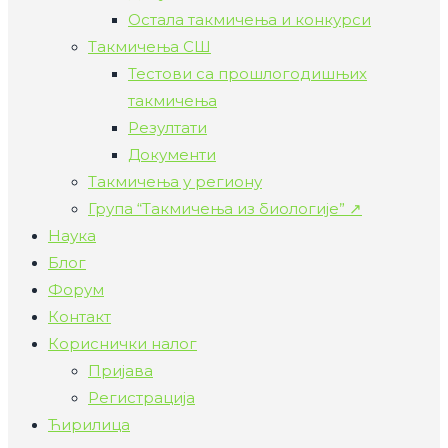
Остала такмичења и конкурси
Такмичења СШ
Тестови са прошлогодишњих
такмичења
Резултати
Документи
Такмичења у региону
Група “Такмичења из биологије” ↗
Наука
Блог
Форум
Контакт
Кориснички налог
Пријава
Регистрација
Ћирилица