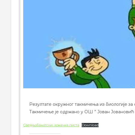
Резултате окружног такмичења из биологије за
Такмичење је одржано у ОШ ” Јован Јовановић 
Средњобанатски- коначна листа
Download