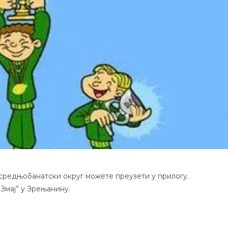
 средњобанатски округ можете преузети у прилогу.
Змај” у Зрењанину.