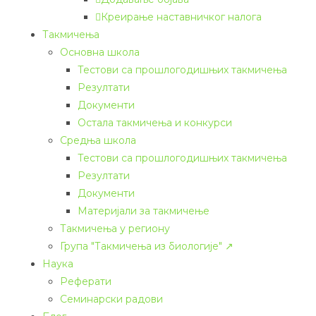
Креирање наставничког налога
Такмичења
Основна школа
Тестови са прошлогодишњих такмичења
Резултати
Документи
Остала такмичења и конкурси
Средња школа
Тестови са прошлогодишњих такмичења
Резултати
Документи
Материјали за такмичење
Такмичења у региону
Група "Такмичења из биологије" ↗
Наука
Реферати
Семинарски радови