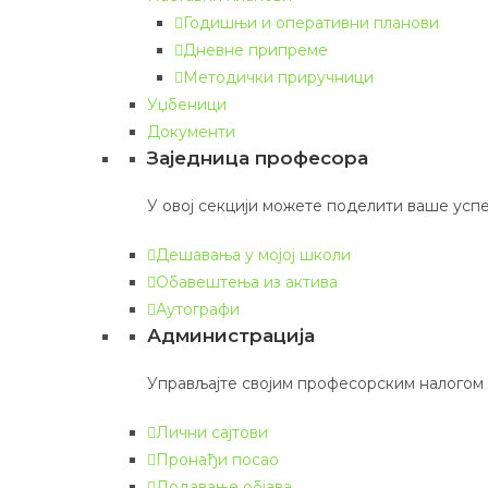
Годишњи и оперативни планови
Дневне припреме
Методички приручници
Уџбеници
Документи
Заједница професора
У овој секцији можете поделити ваше успе
Дешавања у мојој школи
Обавештења из актива
Аутографи
Администрација
Управљајте својим професорским налогом
Лични сајтови
Пронађи посао
Додавање објава