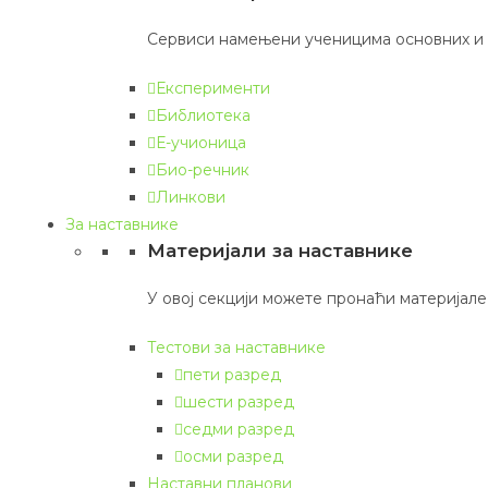
Сервиси намењени ученицима основних и
Експерименти
Библиотека
Е-учионица
Био-речник
Линкови
За наставнике
Материјали за наставнике
У овој секцији можете пронаћи материјале 
Тестови за наставнике
пети разред
шести разред
седми разред
осми разред
Наставни планови