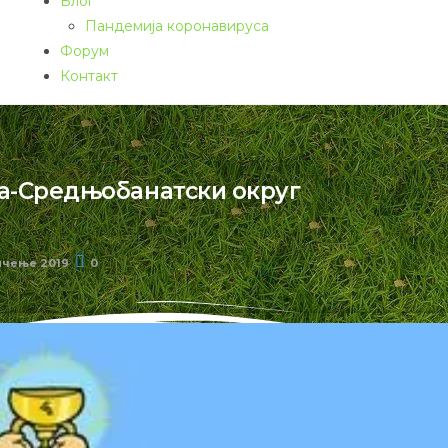
Блог
Пандемија коронавируса
Форум
Контакт
а-Средњобанатски округ
ичење 2019
0