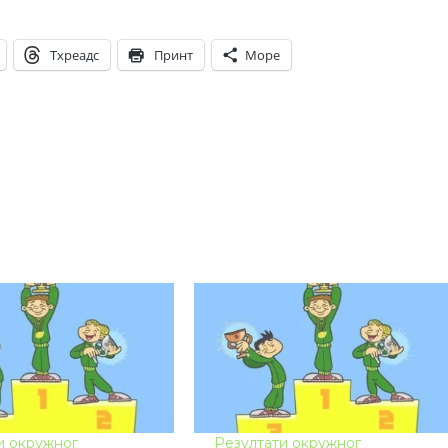
Тхреадс
Принт
Море
и окружног
Резултати окружног