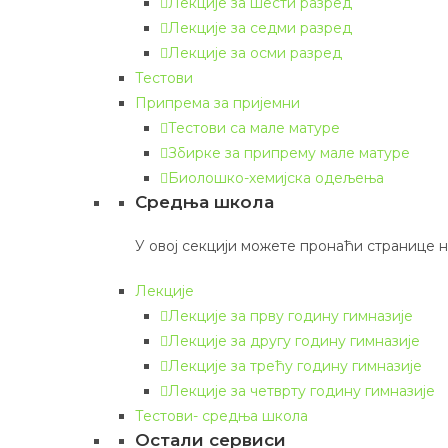
Лекције за шести разред
Лекције за седми разред
Лекције за осми разред
Тестови
Припрема за пријемни
Тестови са мале матуре
Збирке за припрему мале матуре
Биолошко-хемијска одељења
Средња школа
У овој секцији можете пронаћи странице
Лекције
Лекције за прву годину гимназије
Лекције за другу годину гимназије
Лекције за трећу годину гимназије
Лекције за четврту годину гимназије
Тестови- средња школа
Остали сервиси