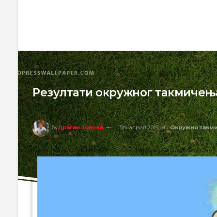
Резултати окружног такмичењ
бy
Драган Јовчев
15тх април 2019
ин
Окружно такм