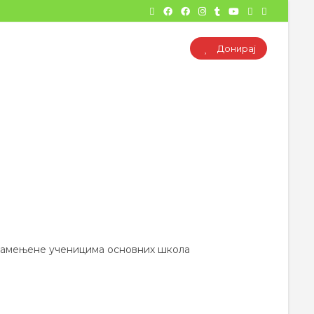
Донирај
 намењене ученицима основних школа