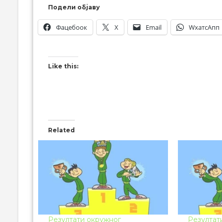
Подели објаву
Фацебоок
X
Email
WхатсАпп
Like this:
Related
Резултати окружног
Резултат