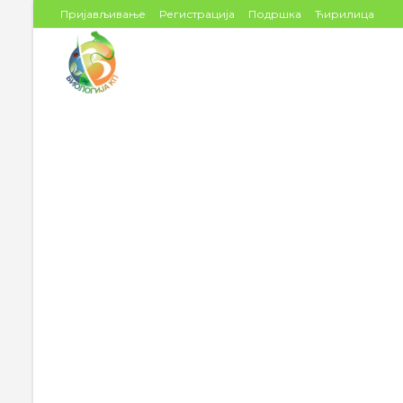
Пријављивање
Регистрација
Подршка
Ћирилица