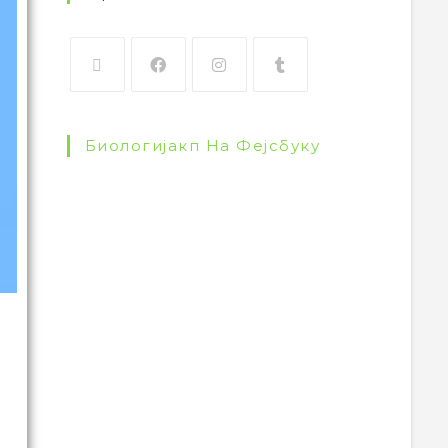
Биологијакп На Фејсбуку