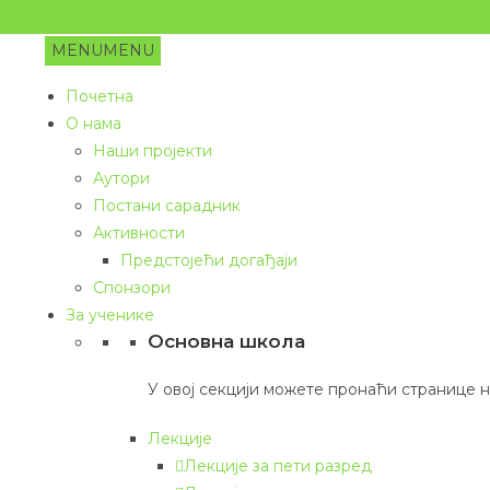
MENU
MENU
Почетна
О нама
Наши пројекти
Аутори
Постани сарадник
Активности
Предстојећи догађаји
Спонзори
За ученике
Основна школа
У овој секцији можете пронаћи странице
Лекције
Лекције за пети разред