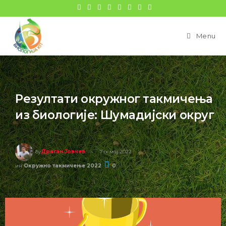
Menu
Резултати окружног такмичења
из биологије: Шумадијски округ
бy
Драган Јовчев
7тх мај 2022
ин
Окружно такмичење 2022
0