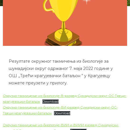
Резултате окружног такмичења из биологије за
шумадијски округ одржаног 7. маја 2022 године у
ОШ „Трећи крагујевачки батаљон “ у Крагујевцу
можете преузети у прилогу.
Окрузно-такмицење-из-биологије-В-разред-Сумадијски-округ-ОС-Треци-
крагујевацки-батаљон
Download
Окрузно-такмицење-из-биологије-ВИ-разред-Сумадијски-округ-ОС-
Треци-крагујевацки-батаљон
Download
Окрузно-такмицење-из-биологије-ВИИ-и-ВИИИ-разред-Сумадијски-