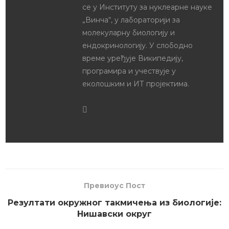
In "Резултати
такмичења- средња
школа"
Драган Јовчев
Драган Јовчев је дипломирани
биолог. Завршио је Гимназију
„Бора Станковић“ у Нишу и
основне академске студије
молекуларне биологије на
Биолошком факултету у Београду.
Добитник је бројних награда из
биологије, математике и
информатике. Оснивач је сајта и
друштва за популаризацију