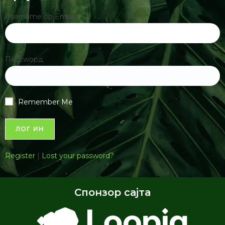
Резултати републичког такмичења из биологије 2026
Најновије за преузимање
Завршни испит ОШ 2026- Решења
биологија
166.64 КБ
1 филе(с)
Завршни испит ОШ 2026- Тест биологија
774.23 КБ
1 филе(с)
Републичко такмичење 2026: Коначни
резултати
76.00 КБ
1 филе(с)