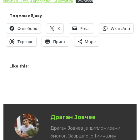
округ-ОС-Треци-крагујевацки-батаљон
Download
Подели објаву
Фацебоок
X
Email
WхатсАпп
Тхреадс
Принт
Море
Like this:
Related