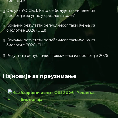
Нотифy ме оф неw постс бy емаил.
Тхис сите усес Акисмет то редуце спам.
Леарн хоw
yоур цоммент дата ис процессед.
О нама
Биологијакп је едукативан портал намењен
популаризацији биологије. Циљ нам је да кроз
технологије данашњег времена пренесемо љубав
према биологији,природи,планети код ученика.