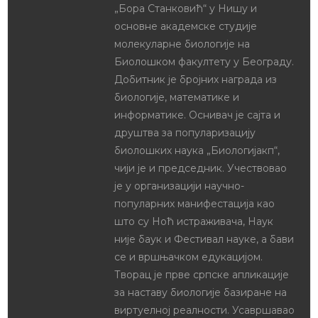
Резултати
Резултати
окружног
окружног
такмичења-
такмичења из
Шумадијски округ
биологије 2024:
15th април 2019
ШУМАДИЈСКИ
In "Окружно
ОКРУГ
такмичење 2019"
15th април 2024
In "Окружно
такмичење 2024"
Резултати
окружног
такмичења из
биологије 2026
(СШ): Шумадијски
округ
21st март 2026