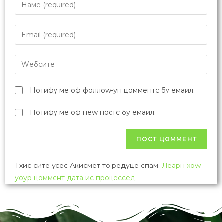
Превиоус Пост
Резултати окружног такмичења из биологије:
Нишавски округ
Неxт Пост
Резултати окружног такмичења из биологије:
Севернобачки округ