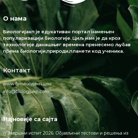
Оставите одговор
Нотифy ме оф фоллоw-уп цомментс бy емаил.