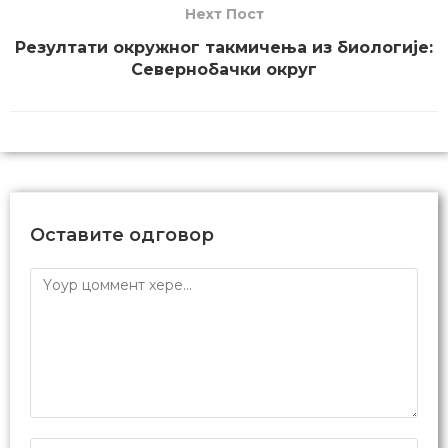
биолошких наука „Биологијакп“,
чији је и председник. Учествовао
је у организацији научно-
популарних манифестација као
што су Ноћ истраживача, Наук
није баук и Фестивал науке, а бави
се и вршњачком едукацијом.
Творац је прве српске апликације
за наставу биологије базиране на
виртуелној реалности. Усавршавао
се у Институту за нуклеарне науке
„Винча“, у лабораторији за
молекуларну биологију и
ендокринологију. У слободно
време уређује Википедију,
програмира и учествује у
еколошким и ИТ пројектима.