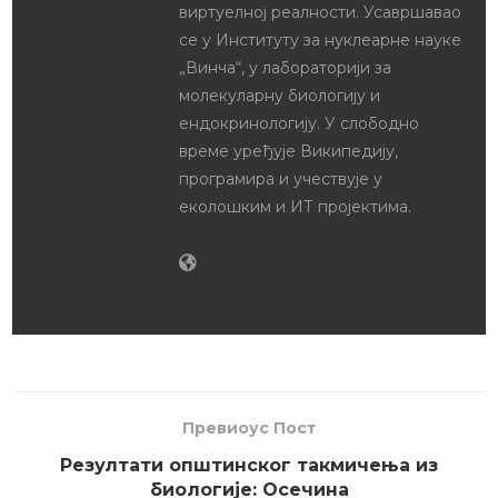
виртуелној реалности. Усавршавао
се у Институту за нуклеарне науке
„Винча“, у лабораторији за
молекуларну биологију и
ендокринологију. У слободно
време уређује Википедију,
програмира и учествује у
еколошким и ИТ пројектима.
Превиоус Пост
Резултати општинског такмичења из
биологије: Осечина