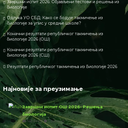
Завршни испит 2026: Објављени тестови и решења из
биологије
Одлука УО СБД: Како се бодује такмичење из
биологије за упис у средње школе?
Коначни резултати републичког такмичења из
биологије 2026 (ОШ)
Коначни резултати републичког такмичења из
биологије 2026 (СШ)
Резултати републичког такмичења из биологије 2026
Најновије за преузимање
Завршни испит ОШ 2026- Решења
биологија
166.64 КБ
1 филе(с)