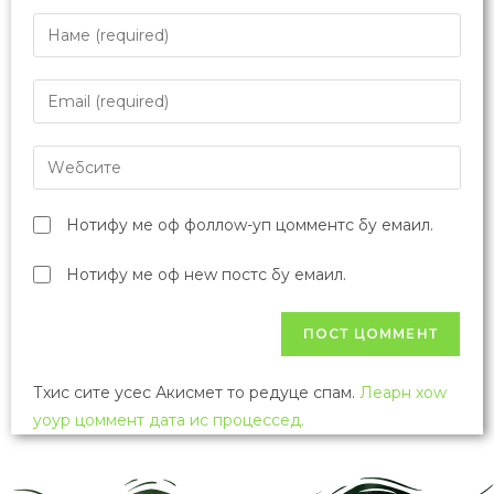
Нотифy ме оф фоллоw-уп цомментс бy емаил.
Нотифy ме оф неw постс бy емаил.
Тхис сите усес Акисмет то редуце спам.
Леарн хоw
yоур цоммент дата ис процессед.