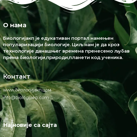
О нама
Биологијакп је едукативан портал намењен
популаризацији биологије. Циљ нам је да кроз
технологије данашњег времена пренесемо љубав
према биологији,природи,планети код ученика.
Контакт
www.биологијакп.цом
info@biologijakp.com
Најновије са сајта