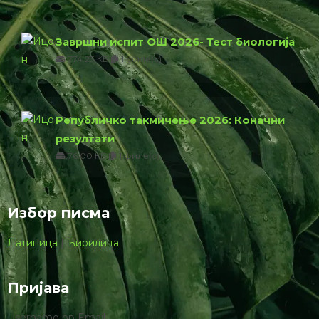
Завршни испит ОШ 2026- Тест биологија
774.23 КБ
1 филе(с)
Републичко такмичење 2026: Коначни
резултати
76.00 КБ
1 филе(с)
Избор писма
Латиница
|
Ћирилица
Пријава
Username ор Email