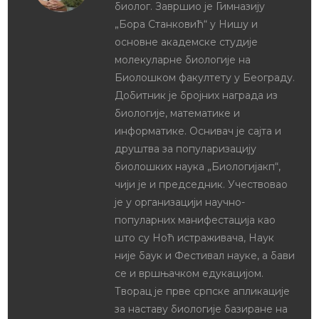
биолог. Завршио је Гимназију
„Бора Станковић“ у Нишу и
основне академске студије
молекуларне биологије на
Биолошком факултету у Београду.
Добитник је бројних награда из
биологије, математике и
информатике. Оснивач је сајта и
друштва за популаризацију
биолошких наука „Биологијакп“,
чији је и председник. Учествовао
је у организацији научно-
популарних манифестација као
што су Ноћ истраживача, Наук
није баук и Фестивал науке, а бави
се и вршњачком едукацијом.
Творац је прве српске апликације
за наставу биологије базиране на