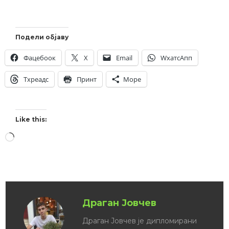
Подели објаву
Фацебоок
X
Email
WхатсАпп
Тхреадс
Принт
Море
Like this:
Драган Јовчев
Драган Јовчев је дипломирани