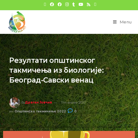
цонтент
Menu
Резултати општинског
такмичења из биологије:
Београд-Савски венац
бy
Драган Јовчев
11тх април 2022
ин
Општинско такмичење 2022
0