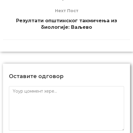
Неxт Пост
Резултати општинског такмичења из
биологије: Ваљево
Оставите одговор