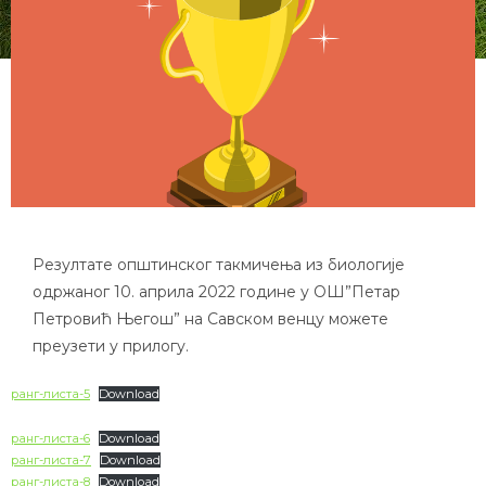
Резултате општинског такмичења из биологије
одржаног 10. априла 2022 године у ОШ”Петар
Петровић Његош” на Савском венцу можете
преузети у прилогу.
ранг-листа-5
Download
ранг-листа-6
Download
ранг-листа-7
Download
ранг-листа-8
Download