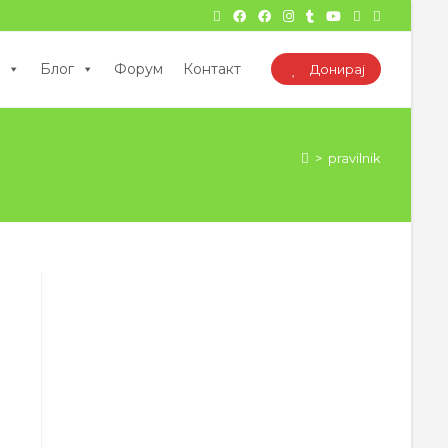
Блог
Форум
Контакт
Донирај
>
pravilnik