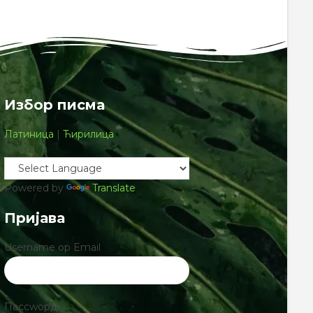
Избор писма
Латиница
|
Ћирилица
Powered by
Translate
Пријава
Username ор Email
Пассwорд