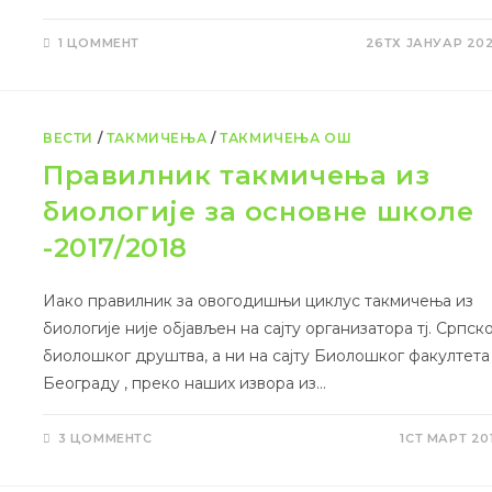
1 ЦОММЕНТ
26ТХ ЈАНУАР 20
ВЕСТИ
/
ТАКМИЧЕЊА
/
ТАКМИЧЕЊА ОШ
Правилник такмичења из
биологије за основне школе
-2017/2018
Иако правилник за овогодишњи циклус такмичења из
биологије није објављен на сајту организатора тј. Српск
биолошког друштва, а ни на сајту Биолошког факултета
Београду , преко наших извора из…
3 ЦОММЕНТС
1СТ МАРТ 20