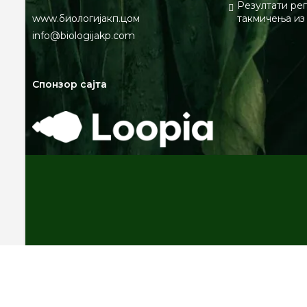
Резултати ре
www.биологијакп.цом
такмичења из
info@biologijakp.com
Спонзор сајта