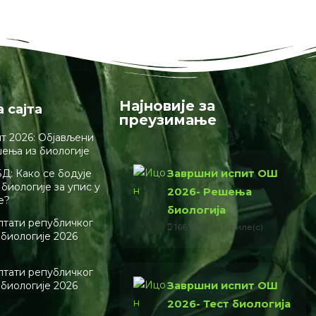
Најновије за
а сајта
преузимање
т 2026: Објављени
шења из биологије
Завршни испит ОШ
Д: Како се бодује
биологије за упис у
2026- Решења
е?
биологија
лтати републичког
166.64 КБ
1 филе(с)
 биологије 2026
лтати републичког
Завршни испит ОШ
 биологије 2026
2026- Тест биологија