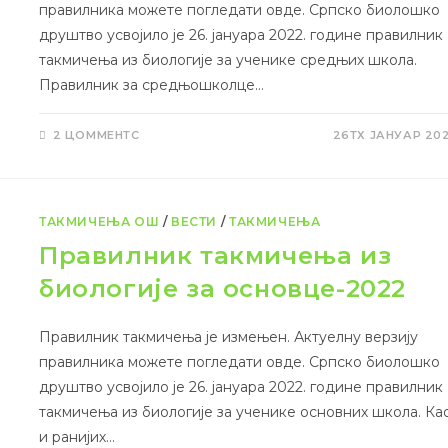
правилника можете погледати овде. Српско биолошко
друштво усвојило је 26. јануара 2022. године правилник
такмичења из биологије за ученике средњих школа.
Правилник за средњошколце…
2 ЦОММЕНТС
26ТХ ЈАНУАР 20
ТАКМИЧЕЊА ОШ
/
ВЕСТИ
/
ТАКМИЧЕЊА
Правилник такмичења из
биологије за основце-2022
Правилник такмичења је измењен. Актуелну верзију
правилника можете погледати овде. Српско биолошко
друштво усвојило је 26. јануара 2022. године правилник
такмичења из биологије за ученике основних школа. Ка
и ранијих…