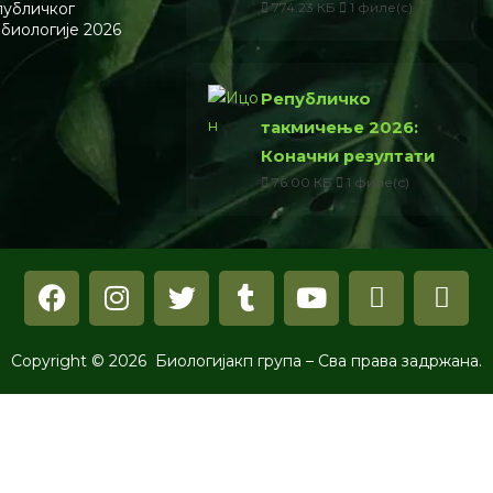
774.23 КБ
1 филе(с)
публичког
 биологије 2026
Републичко
такмичење 2026:
Коначни резултати
76.00 КБ
1 филе(с)
Copyright © 2026 Биологијакп група – Сва права задржана.