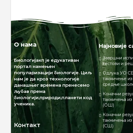
О нама
Најновије с
Завршни испи
Биологијакп је едукативан
тестови и ре
портал намењен
популаризацији биологије. Циљ
Одлука УО СБ
нам је да кроз технологије
такмичење из 
средње школ
данашњег времена пренесемо
љубав према
Коначни резу
биологији,природи,планети код
такмичења из
ученика.
(ОШ)
Коначни резу
такмичења из
Контакт
(СШ)