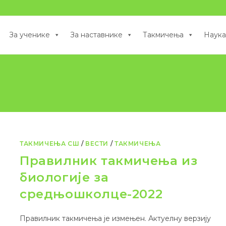
За ученике
За наставнике
Такмичења
Наука
ТАКМИЧЕЊА СШ
/
ВЕСТИ
/
ТАКМИЧЕЊА
Правилник такмичења из
биологије за
средњошколце-2022
Правилник такмичења је измењен. Актуелну верзију