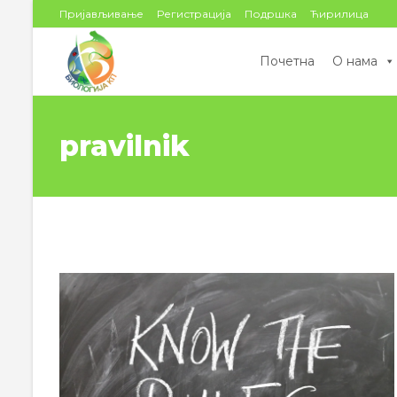
цонтент
Пријављивање
Регистрација
Подршка
Ћирилица
Почетна
О нама
pravilnik