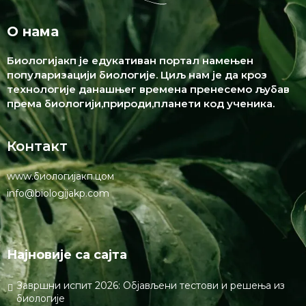
Нотифy ме оф фоллоw-уп цомментс бy емаил.
Нотифy ме оф неw постс бy емаил.