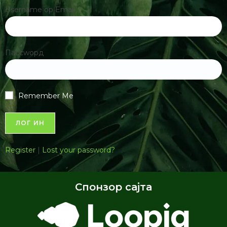
Завршни испит ОШ 2026- Решења
биологија
166.64 КБ
1 филе(с)
Завршни испит ОШ 2026- Тест биологија
774.23 КБ
1 филе(с)
Републичко такмичење 2026: Коначни
резултати
76.00 КБ
1 филе(с)
Избор писма
Латиница
|
Ћирилица