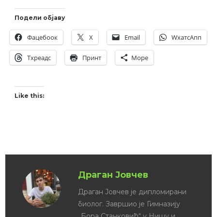
Подели објаву
Фацебоок
X
Email
WхатсАпп
Тхреадс
Принт
Море
Like this:
Related