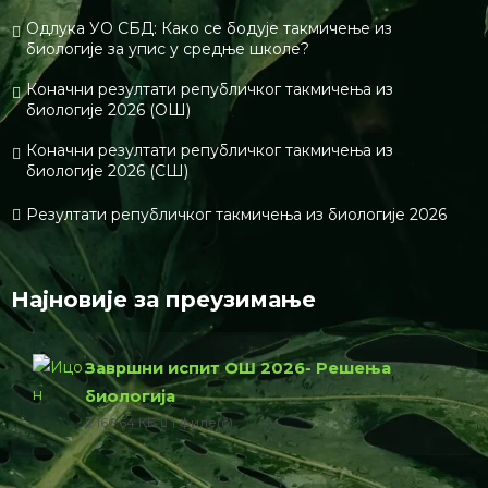
Тхис сите усес Акисмет то редуце спам.
Леарн хоw
yоур цоммент дата ис процессед.
О нама
Биологијакп је едукативан портал намењен
популаризацији биологије. Циљ нам је да кроз
технологије данашњег времена пренесемо љубав
према биологији,природи,планети код ученика.
Контакт
www.биологијакп.цом
info@biologijakp.com