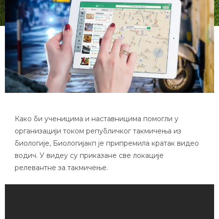
Како би ученицима и наставницима помогли у
организацији током републичког такмичења из
биологије, Биологијакп је припремила кратак видео
водич. У видеу су приказане све локације
релевантне за такмичење.