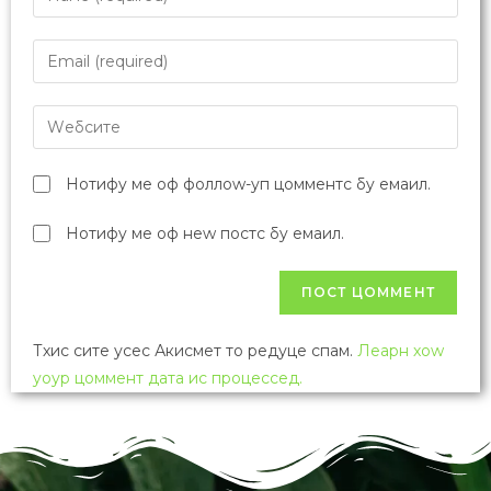
Превиоус Пост
Републичко такмичење из биологије: сатница
за 8 разред (29.мај)
Неxт Пост
Републичко такмичење из биологије 2022:
Решења тестова за основне школе
Оставите одговор