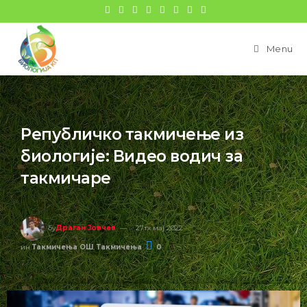
Menu
Републичко такмичење из
биологије: Видео водич за
такмичаре
бy
Драган Јовчев
27тх мај 2022
ин
Такмичења ОШ
,
Такмичења
0