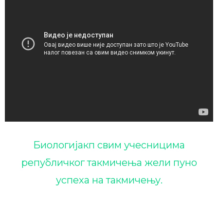
Биологијакп свим учесницима
републичког такмичења жели пуно
успеха на такмичењу.