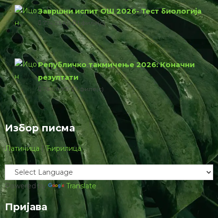
Најновије са сајта
Завршни испит 2026: Објављени тестови и решења из
биологије
Одлука УО СБД: Како се бодује такмичење из
биологије за упис у средње школе?
Коначни резултати републичког такмичења из
биологије 2026 (ОШ)
Коначни резултати републичког такмичења из
биологије 2026 (СШ)
Резултати републичког такмичења из биологије 2026
Најновије за преузимање