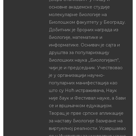
Сатница
Коначни резултати
републичког
републичког
такмичења из
такмичења из
биологије ученика
биологије за
средњих школа
ученике основних
18th мај 2024
школа
In "Такмичења СШ"
31st мај 2022
In "Такмичења ОШ"
Промена термина
републичког
такмичења из
биологије
14th мај 2026
In "Такмичења"