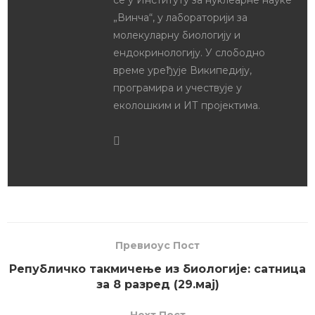
Драган Јовчев
Драган Јовчев је дипломирани
биолог. Завршио је Гимназију
„Бора Станковић“ у Нишу и
основне академске студије
молекуларне биологије на
Биолошком факултету у Београду.
Добитник је бројних награда из
биологије, математике и
информатике. Оснивач је сајта и
друштва за популаризацију
биолошких наука „Биологијакп“,
чији је и председник. Учествовао
је у организацији научно-
популарних манифестација као
што су Ноћ истраживача, Наук