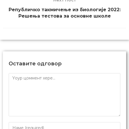
није баук и Фестивал науке, а бави
се и вршњачком едукацијом.
Творац је прве српске апликације
за наставу биологије базиране на
виртуелној реалности. Усавршавао
се у Институту за нуклеарне науке
„Винча“, у лабораторији за
молекуларну биологију и
ендокринологију. У слободно
време уређује Википедију,
програмира и учествује у
еколошким и ИТ пројектима.