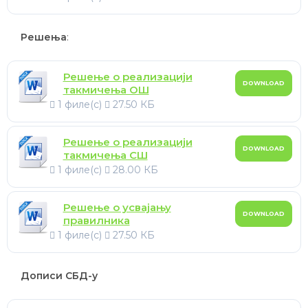
Решења
:
Решење о реализацији
DOWNLOAD
такмичења ОШ
1 филе(с)
27.50 КБ
Решење о реализацији
DOWNLOAD
такмичења СШ
1 филе(с)
28.00 КБ
Решење о усвајању
DOWNLOAD
правилника
1 филе(с)
27.50 КБ
Дописи СБД-у