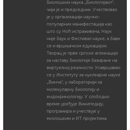
биолошких наука „Биологијакп“,
чији је и председник. Учествовао
је у организацији научно-
популарних манифестација као
што су Ноћ истраживача, Наук
није баук и Фестивал науке, а бави
се и вршњачком едукацијом.
Творац је прве српске апликације
за наставу биологије базиране на
виртуелној реалности. Усавршавао
се у Институту за нуклеарне науке
„Винча“, у лабораторији за
молекуларну биологију и
ендокринологију. У слободно
време уређује Википедију,
програмира и учествује у
еколошким и ИТ пројектима.