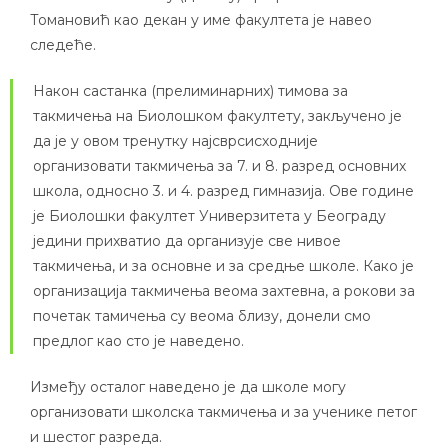
Томановић као декан у име факултета је навео
следеће.
Након састанка (прелиминарних) тимова за
такмичења на Биолошком факултету, закључено је
да је у овом тренутку најсврсисходније
организовати такмичења за 7. и 8. разред основних
школа, односно 3. и 4. разред гимназија. Ове године
је Биолошки факултет Универзитета у Београду
једини прихватио да организује све нивое
такмичења, и за основне и за средње школе. Како је
организација такмичења веома захтевна, а рокови за
почетак тамичења су веома близу, донели смо
предлог као сто је наведено.
Између осталог наведено је да школе могу
организовати школска такмичења и за ученике петог
и шестог разреда.