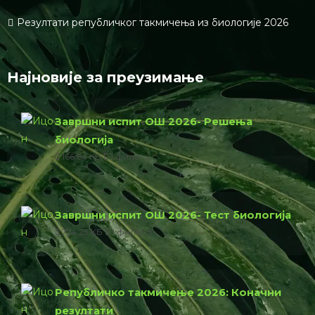
Резултати републичког такмичења из биологије 2026
Најновије за преузимање
Завршни испит ОШ 2026- Решења
биологија
166.64 КБ
1 филе(с)
Завршни испит ОШ 2026- Тест биологија
774.23 КБ
1 филе(с)
Републичко такмичење 2026: Коначни
резултати