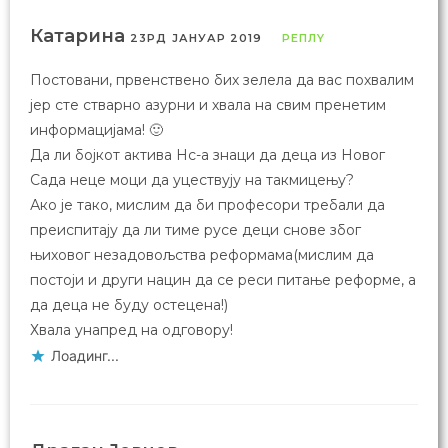
Катарина
23РД ЈАНУАР 2019
РЕПЛY
Постовани, првенствено бих зелела да вас похвалим
јер сте стварно азурни и хвала на свим пренетим
информацијама! 🙂
Да ли бојкот актива Нс-а знаци да деца из Новог
Сада неце моци да уцествују на такмицењу?
Ако је тако, мислим да би професори требали да
преиспитају да ли тиме русе деци снове због
њиховог незадовољства реформама(мислим да
постоји и други нацин да се реси питање реформе, а
да деца не буду остецена!)
Хвала унапред на одговору!
Лоадинг...