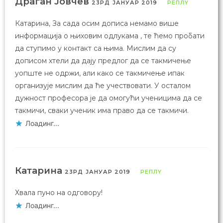
Драган Јовчев
23РД ЈАНУАР 2019
РЕПЛY
Катарина, За сада осим дописа немамо више
информација о њиховим одлукама , те ћемо пробати
да ступимо у контакт са њима. Мислим да су
дописом хтели да дају предлог да се такмичење
уопште не одржи, али како се такмичење ипак
организује мислим да ће учествовати. У осталом
дужност професора је да омогући ученицима да се
такмичи, сваки ученик има право да се такмичи.
Лоадинг...
Катарина
23РД ЈАНУАР 2019
РЕПЛY
Хвала пуно на одговору!
Лоадинг...