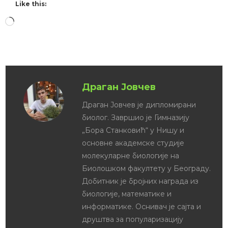
Like this:
Драган Јовчев
Драган Јовчев је дипломирани
биолог. Завршио је Гимназију
„Бора Станковић“ у Нишу и
основне академске студије
молекуларне биологије на
Биолошком факултету у Београду.
Добитник је бројних награда из
биологије, математике и
информатике. Оснивач је сајта и
друштва за популаризацију