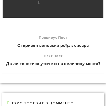
Превиоус Пост
Откривен џиновски рођак сисара
Неxт Пост
Да ли генетика утиче и на величину мозга?
ТХИС ПОСТ ХАС 3 ЦОММЕНТС