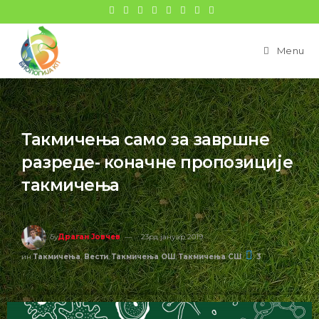
Menu
Такмичења само за завршне
разреде- коначне пропозиције
такмичења
бy
Драган Јовчев
23рд јануар 2019
ин
Такмичења
,
Вести
,
Такмичења ОШ
,
Такмичења СШ
3