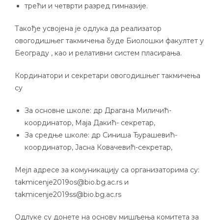
трећи и четврти разред гимназије.
Такође усвојена је одлука да реализатор
овогодишњег такмичења буде Биолошки факултет у
Београду , као и релативни систем пласирања.
Кординатори и секретари овогодишњег такмичења
су
За основне школе: др Драгана Миличић-
координатор, Маја Дакић- секретар,
За средње школе: др Синиша Ђурашевић-
координатор, Јасна Ковачевић-секретар,
Мејл адресе за комуникацију са организаторима су:
takmicenje2019os@bio.bg.ac.rs
и
takmicenje2019ss@bio.bg.ac.rs
Одлуке су донете на основу мишљења комитета за