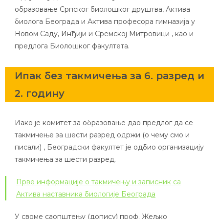
образовање Српског биолошког друштва, Актива
биолога Београда и Актива професора гимназија у
Новом Саду, Инђији и Сремској Митровици , као и
предлога Биолошког факултета.
Ипак без такмичења за 6. разред и
2. годину
Иако је комитет за образовање дао предлог да се
такмичење за шести разред одржи (о чему смо и
писали) , Београдски факултет је одбио организацију
такмичења за шести разред.
Прве информације о такмичењу и записник са
Актива наставника биологије Београда
У своме саопштењу (допису) проф. Жељко