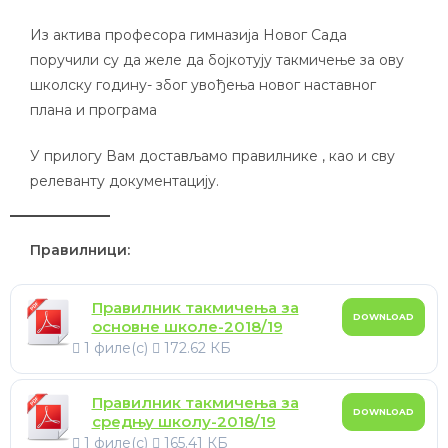
Из актива професора гимназија Новог Сада
поручили су да желе да бојкотују такмичење за ову
школску годину- због увођења новог наставног
плана и програма
У прилогу Вам достављамо правилнике , као и сву
релеванту документацију.
Правилници:
Правилник такмичења за
DOWNLOAD
основне школе-2018/19
1 филе(с)
172.62 КБ
Правилник такмичења за
DOWNLOAD
средњу школу-2018/19
1 филе(с)
165.41 КБ