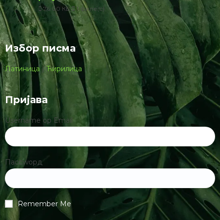
76.00 КБ
1 филе(с)
Избор писма
Латиница
|
Ћирилица
Пријава
Username ор Email
Пассwорд
Remember Me