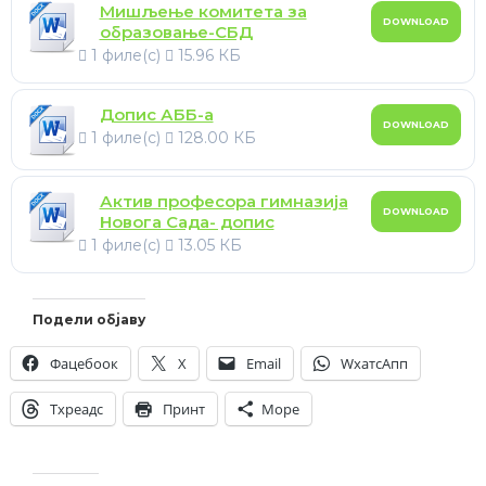
Мишљење комитета за
DOWNLOAD
образовање-СБД
1 филе(с)
15.96 КБ
Допис АББ-а
DOWNLOAD
1 филе(с)
128.00 КБ
Актив професора гимназија
DOWNLOAD
Новога Сада- допис
1 филе(с)
13.05 КБ
Подели објаву
Фацебоок
X
Email
WхатсАпп
Тхреадс
Принт
Море