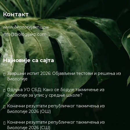
Контакт
www.биологијакп.цом
info@biologijakp.com
Најновије са сајта
Завршни испит 2026: Објављени тестови и решења из
биологије
Одлука УО СБД: Како се бодује такмичење из
биологије за упис у средње школе?
Коначни резултати републичког такмичења из
биологије 2026 (ОШ)
Коначни резултати републичког такмичења из
биологије 2026 (СШ)