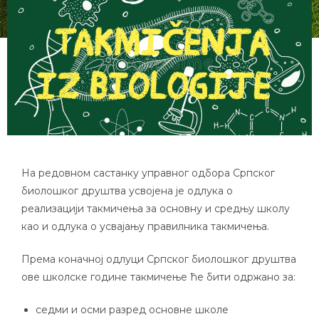
На редовном састанку управног одбора Српског
биолошког друштва усвојена је одлука о
реализацији такмичења за основну и средњу школу
као и одлука о усвајању правилника такмичења.
Према коначној одлуци Српског биолошког друштва
ове школске године такмичење ће бити одржано за:
седми и осми разред основне школе