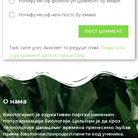
Нотифy ме оф фоллоw-уп цомментс бy емаил.
Нотифy ме оф неw постс бy емаил.
Тхис сите усес Акисмет то редуце спам.
Леарн хоw
yоур цоммент дата ис процессед.
О нама
Биологијакп је едукативан портал намењен
популаризацији биологије. Циљ нам је да кроз
технологије данашњег времена пренесемо љубав
према биологији,природи,планети код ученика.