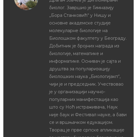
Драган Јовчев је дипломирани
биолог. Завршио је Гимназију
„Бора Станковић“ у Нишу и
основне академске студије
молекуларне биологије на
Биолошком факултету у Београду.
Добитник је бројних награда из
биологије, математике и
информатике. Оснивач је сајта и
друштва за популаризацију
биолошких наука „Биологијакп“,
чији је и председник. Учествовао
је у организацији научно-
популарних манифестација као
што су Ноћ истраживача, Наук
није баук и Фестивал науке, а бави
се и вршњачком едукацијом.
Творац је прве српске апликације