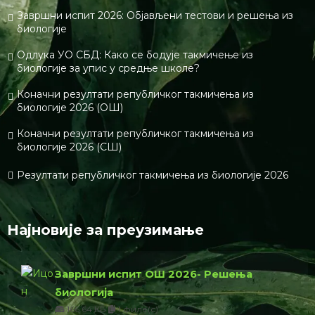
Завршни испит 2026: Објављени тестови и решења из
биологије
Одлука УО СБД: Како се бодује такмичење из
биологије за упис у средње школе?
Коначни резултати републичког такмичења из
биологије 2026 (ОШ)
Коначни резултати републичког такмичења из
биологије 2026 (СШ)
Резултати републичког такмичења из биологије 2026
Најновије за преузимање
Завршни испит ОШ 2026- Решења
биологија
166.64 КБ
1 филе(с)