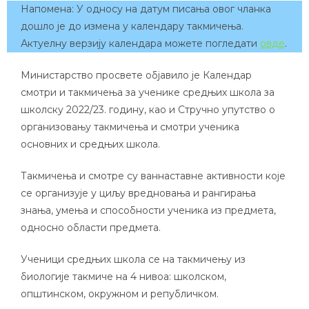
Напомена: У односу на датум писања овог чланка
дошло је до измена у календару такмичења.
Актуелну верзију календара можете погледати
овде
.
Министарство просвете објавило је Календар
смотри и такмичења за ученике средњих школа за
школску 2022/23. годину, као и Стручно упутство о
организовању такмичења и смотри ученика
основних и средњих школа.
Такмичења и смотре су ваннаставне активности које
се организује у циљу вредновања и рангирања
знања, умења и способности ученика из предмета,
односно области предмета.
Ученици средњих школа се на такмичењу из
биологије такмиче на 4 нивоа: школском,
општинском, окружном и републичком.