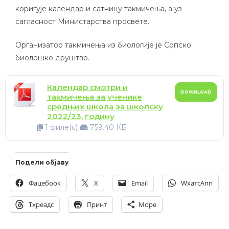
коригује календар и сатницу такмичења, а уз
сагласност Министарства просвете.
Организатор такмичења из биологије је Српско
биолошко друштво.
Календар смотри и
DOWNLOAD
такмичења за ученике
средњих школа за школску
2022/23. годину
1 филе(с)
759.40 КБ
Подели објаву
Фацебоок
X
Email
WхатсАпп
Тхреадс
Принт
Море