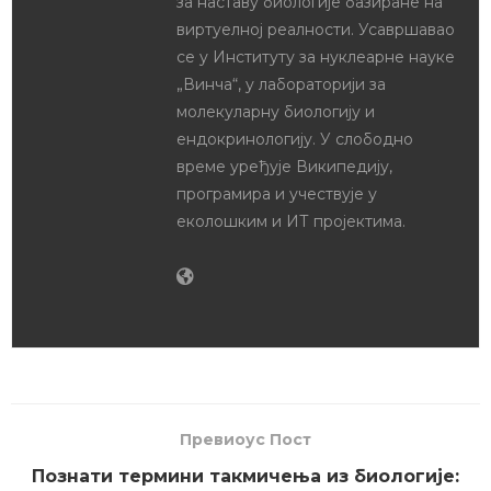
за наставу биологије базиране на
виртуелној реалности. Усавршавао
се у Институту за нуклеарне науке
„Винча“, у лабораторији за
молекуларну биологију и
ендокринологију. У слободно
време уређује Википедију,
програмира и учествује у
еколошким и ИТ пројектима.
Превиоус Пост
Познати термини такмичења из биологије: