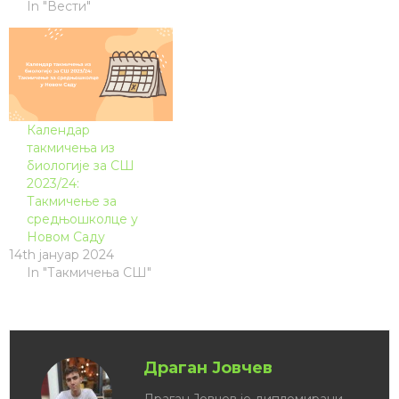
In "Вести"
Календар
такмичења из
биологије за СШ
2023/24:
Такмичење за
средњошколце у
Новом Саду
14th јануар 2024
In "Такмичења СШ"
Драган Јовчев