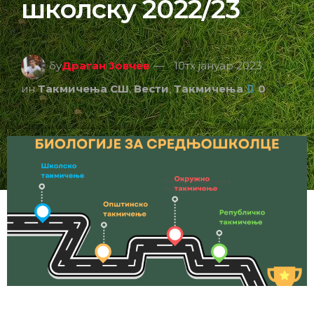
школску 2022/23
бy
Драган Јовчев
10тх јануар 2023
ин
Такмичења СШ
,
Вести
,
Такмичења
0