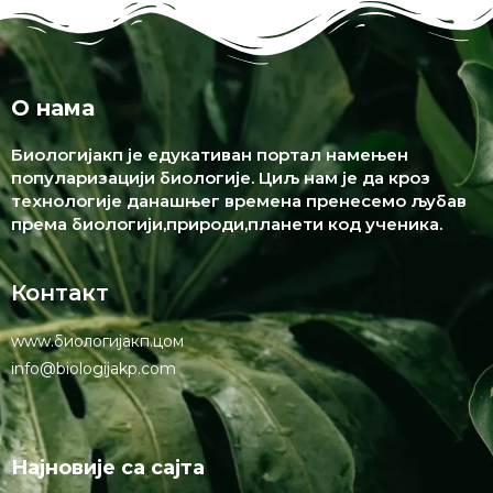
О нама
Биологијакп је едукативан портал намењен
популаризацији биологије. Циљ нам је да кроз
технологије данашњег времена пренесемо љубав
према биологији,природи,планети код ученика.
Контакт
www.биологијакп.цом
info@biologijakp.com
Најновије са сајта