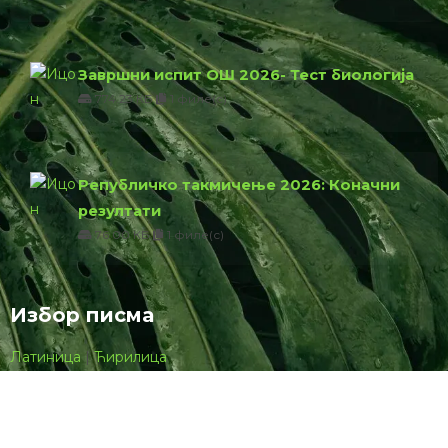
Завршни испит ОШ 2026- Тест биологија
774.23 КБ
1 филе(с)
Републичко такмичење 2026: Коначни
резултати
76.00 КБ
1 филе(с)
Избор писма
Латиница
|
Ћирилица
Powered by
Translate