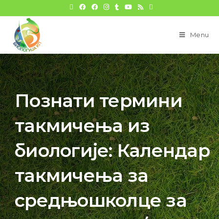
Menu
Познати термини
такмичења из
биологије: Календар
такмичења за
средњошколце за