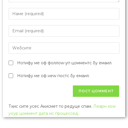
Нотифy ме оф фоллоw-уп цомментс бy емаил.
Нотифy ме оф неw постс бy емаил.
Тхис сите усес Акисмет то редуце спам.
Леарн хоw
yоур цоммент дата ис процессед.