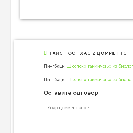
ТХИС ПОСТ ХАС 2 ЦОММЕНТС
Пингбацк:
Школско такмичење из биологи
Пингбацк:
Школско такмичење из биологи
Оставите одговор