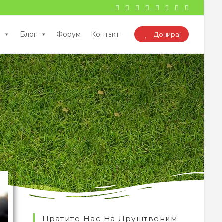
Блог
Форум
Контакт
Донирај
Пратите Нас На Друштвеним