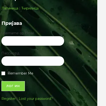
Латиница
|
Ћирилица
Пријава
Username ор Email
Пассwорд
Remember Me
Register
|
Lost your password?