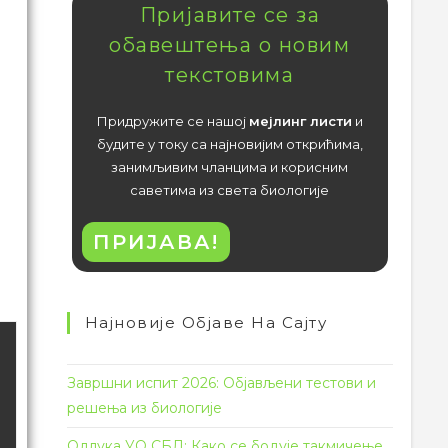
Пријавите се за
обавештења о новим
текстовима
Придружите се нашој
мејлинг листи
и
будите у току са најновијим открићима,
занимљивим чланцима и корисним
саветима из света биологије
ПРИЈАВА!
Најновије Објаве На Сајту
Завршни испит 2026: Објављени тестови и
решења из биологије
Одлука УО СБД: Како се бодује такмичење