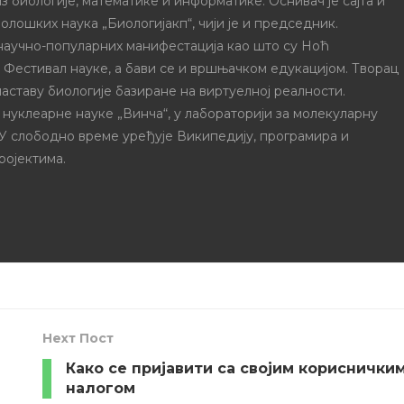
з биологије, математике и информатике. Оснивач је сајта и
олошких наука „Биологијакп“, чији је и председник.
 научно-популарних манифестација као што су Ноћ
и Фестивал науке, а бави се и вршњачком едукацијом. Творац
наставу биологије базиране на виртуелној реалности.
 нуклеарне науке „Винча“, у лабораторији за молекуларну
 У слободно време уређује Википедију, програмира и
ројектима.
Неxт Пост
Како се пријавити са својим кориснички
налогом