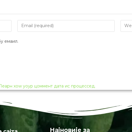
y емаил.
Леарн хоw yоур цоммент дата ис процессед.
Најновије за
а сајта