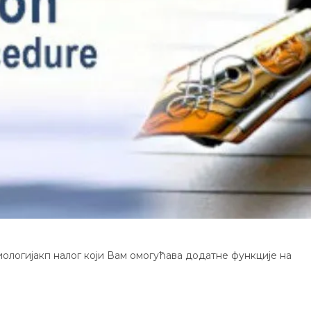
ологијакп налог који Вам омогућава додатне функције на