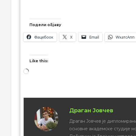
Подели објаву
Фацебоок
X
Email
WхатсАпп
Like this:
Драган Јовчев
Драган Јовчев је дипломирани
основне академске студије м