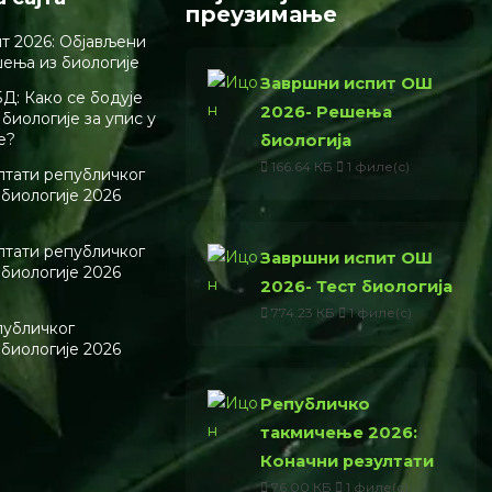
преузимање
т 2026: Објављени
шења из биологије
Завршни испит ОШ
Д: Како се бодује
2026- Решења
биологије за упис у
е?
биологија
166.64 КБ
1 филе(с)
лтати републичког
 биологије 2026
лтати републичког
Завршни испит ОШ
 биологије 2026
2026- Тест биологија
774.23 КБ
1 филе(с)
публичког
 биологије 2026
Републичко
такмичење 2026:
Коначни резултати
76.00 КБ
1 филе(с)