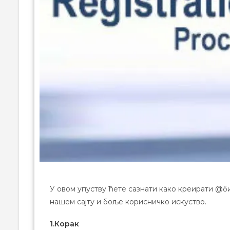
У овом упуству ћете сазнати како креирати @би
нашем сајту и боље корисничко искуство.
1.Корак