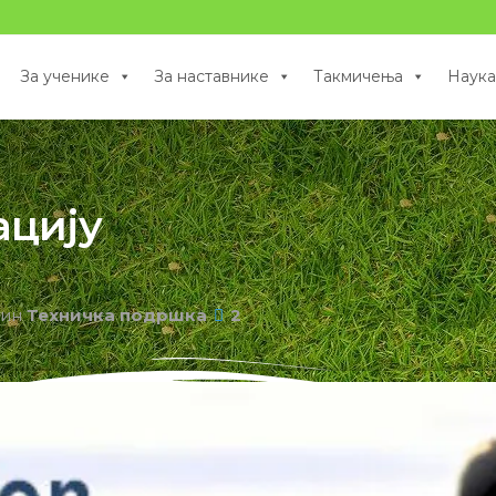
За ученике
За наставнике
Такмичења
Наука
ацију
ин
Техничка подршка
2