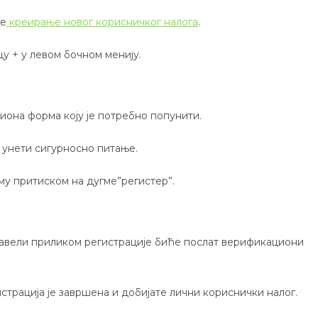
це
креирање новог корисничког налога
.
у + у левом бочном менију.
иона форма коју је потребно попунити.
 унети сигурносно питање.
му притиском на дугме”регистер”.
навели приликом регистрације биће послат верификациони
трација је завршена и добијате лични кориснички налог.