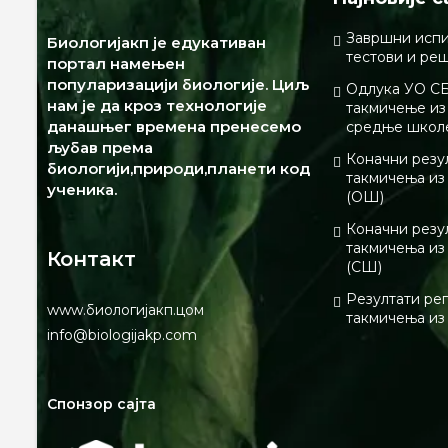
Завршни испи
Биологијакп је едукативан
тестови и ре
портал намењен
популаризацији биологије. Циљ
Одлука УО СБ
нам је да кроз технологије
такмичење из 
данашњег времена пренесемо
средње школ
љубав према
Коначни резу
биологији,природи,планети код
такмичења из
ученика.
(ОШ)
Коначни резу
такмичења из
Контакт
(СШ)
Резултати ре
www.биологијакп.цом
такмичења из
info@biologijakp.com
Спонзор сајта