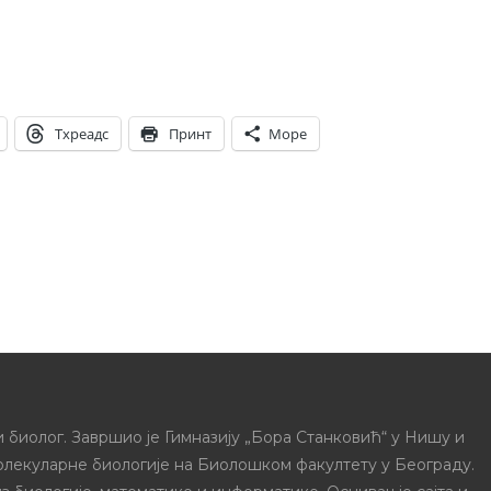
Тхреадс
Принт
Море
 биолог. Завршио је Гимназију „Бора Станковић“ у Нишу и
олекуларне биологије на Биолошком факултету у Београду.