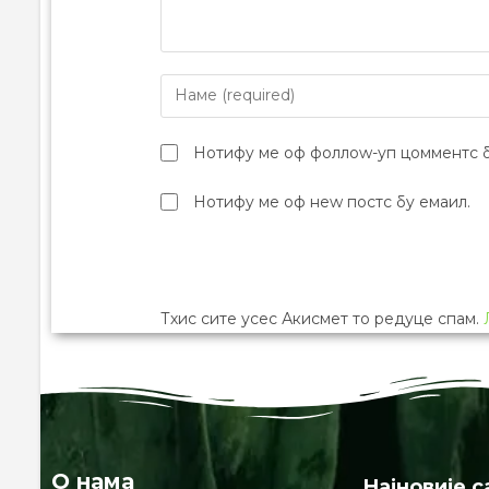
Нотифy ме оф фоллоw-уп цомментс б
Нотифy ме оф неw постс бy емаил.
Тхис сите усес Акисмет то редуце спам.
О нама
Најновије с