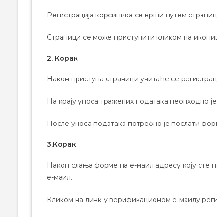
Регистрација корсиника се врши путем страни
Страници се може приступити кликом на икониц
2. Корак
Након приступа страници учитаће се регистрац
На крају уноса тражених података неопходно је
После уноса података потребно је послати фор
3.Корак
Након слања форме на е-маил адресу коју сте 
е-маил.
Кликом на линк у верификационом е-маилу регис