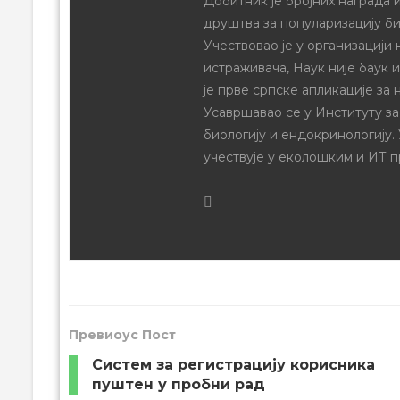
Добитник је бројних награда и
друштва за популаризацију би
Учествовао је у организацији
истраживача, Наук није баук 
је прве српске апликације за 
Усавршавао се у Институту за
биологију и ендокринологију.
учествује у еколошким и ИТ п
Превиоус Пост
Систем за регистрацију корисника
пуштен у пробни рад