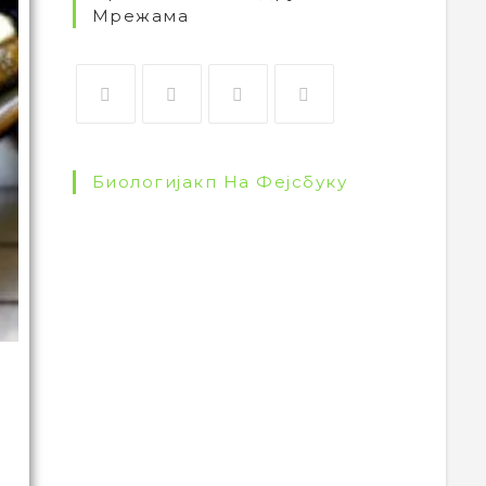
Мрежама
Биологијакп На Фејсбуку