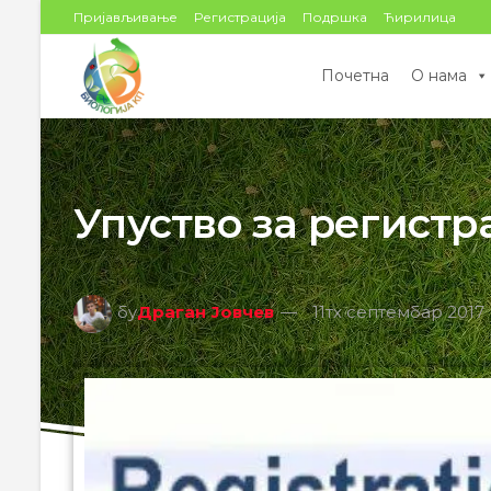
цонтент
Пријављивање
Регистрација
Подршка
Ћирилица
Почетна
О нама
Упуство за регистр
бy
Драган Јовчев
11тх септембар 2017