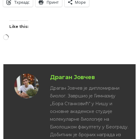
Тхреадс
Принт
Море
Like this:
Драган Јовчев
Драган Јовчев је дипломирани
биолог. Завршио је Гимназију
„Бора Станковић“ у Нишу и
основне академске студије
молекуларне биологије на
Биолошком факултету у Београду.
Добитник је бројних награда из