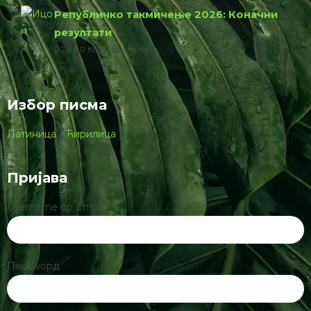
Републичко такмичење 2026: Коначни
резултати
76.00 КБ
1 филе(с)
Избор писма
Латиница
|
Ћирилица
Пријава
Username ор Email
Пассwорд