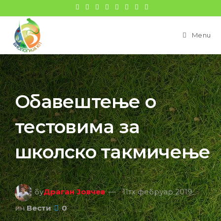
цонтент
Menu
Обавештење о
тестовима за
школско такмичење
бy
Драган Јовчев
11тх фебруар 2019
ин
Вести
0