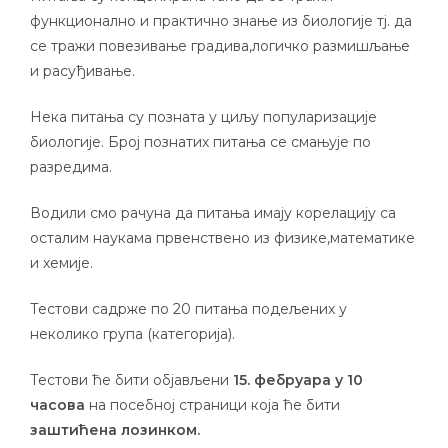
функционално и практично знање из биологије тј. да
се тражи повезивање градива,логичко размишљање
и расуђивање.
Нека питања су позната у циљу популаризације
биологије. Број познатих питања се смањује по
разредима.
Водили смо рачуна да питања имају корелацију са
осталим наукама првенствено из физике,математике
и хемије.
Тестови садрже по 20 питања подељених у
неколико група (категорија).
Тестови ће бити објављени
15. фебруара у 10
часова
на посебној страници која ће бити
заштићена лозинком.