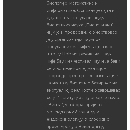
биологије, математике и
информатике. Оснивач је сајта и
друштва за популаризацију
биолошких наука „Биологијакп“,
чији је и председник. Учествовао
је у организацији научно-
популарних манифестација као
што су Ноћ истраживача, Наук
није баук и Фестивал науке, а бави
се и вршњачком едукацијом.
Творац је прве српске апликације
за наставу биологије базиране на
виртуелној реалности. Усавршавао
се у Институту за нуклеарне науке
„Винча“, у лабораторији за
молекуларну биологију и
ендокринологију. У слободно
време уређује Википедију,