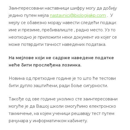
Заинтересовани наставници шифру могу да добију
једино путем мејла
nastavnici@biologijakp.com
. У
мејлу се обавезно морају навести следећи подаци:
име и презиме, пребивалиште , радно место. Уз то
неопходно је приложити неки документ из којег се
може потврдити тачност наведених података.
На мејлове који не садрже наведене податке
неће бити прослеђена лозинка.
Новина од претходне године је то што ће тестови
бити дупло заштићени, ради боље сигурности.
Такође од ове године уколико сте заинтересовани
могуће је да Вашој школи омогућимо електронско
такмичење, на којем ученици решавају тест путем
рачунара у информатичком кабинету.