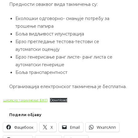
Предности оваквог вида такмичења су:
Еколошки одговорно- смањује потребу за
трошење папира
Боља видљивост илунстрација
Брзо прегледање тестова-тестови се
аутоматски оцењују
Брзо генерисање ранг листе- ранг листа се
аутоматски генерише
Боља транспарентност
Организација електронског такмичења је бесплатна.
школско такмичење БКП
Download
Подели објаву
Фацебоок
X
Email
WхатсАпп