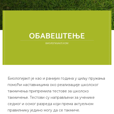
Биологијакп је као и ранијих година у циљу пружања
помоћи наставницима око реализације школског
такмичења припремила тестове за школско
такмичење. Тестови су направљени за ученике
седмог и осмог разреда који према актуелном
правилнику једино могу да се такмиче.