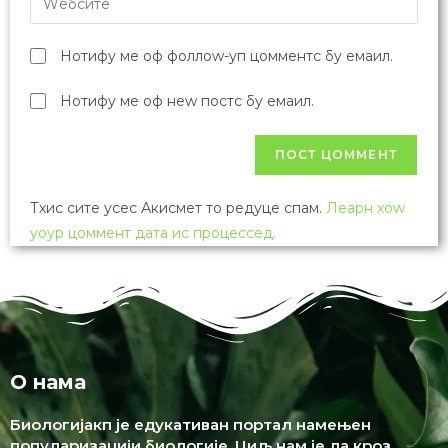
Нотифy ме оф фоллоw-уп цомментс бy емаил.
Нотифy ме оф неw постс бy емаил.
Тхис сите усес Акисмет то редуце спам.
Леарн хоw
yоур цоммент дата ис процессед.
О нама
Биологијакп је едукативан портал намењен
популаризацији биологије. Циљ нам је да кроз