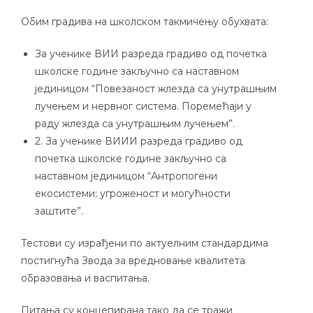
Обим градива на школском такмичењу обухвата:
За ученике ВИИ разреда градиво од почетка
школске године закључно са наставном
јединицом “Повезаност жлезда са унутрашњим
лучењем и нервног система. Поремећаји у
раду жлезда са унутрашњим лучењем”.
2. За ученике ВИИИ разреда градиво од
почетка школске године закључно са
наставном јединицом “Антропогени
екосистеми; угроженост и могућности
заштите”.
Тестови су израђени по актуелним стандардима
постигнућа Звода за вредновање квалитета
образовања и васпитања.
Питања су концепирана тако да се тражи