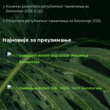
Коначни резултати републичког такмичења из
биологије 2026 (СШ)
Резултати републичког такмичења из биологије 2026
Најновије за преузимање
Завршни испит ОШ 2026- Решења
биологија
166.64 КБ
1 филе(с)
Завршни испит ОШ 2026- Тест биологија
774.23 КБ
1 филе(с)