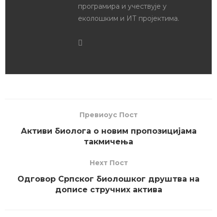
програмира и учествује у
еколошким и ИТ пројектима.
Превиоус Пост
Активи биолога о новим пропозицијама
такмичења
Неxт Пост
Одговор Српског биолошког друштва на
дописе стручних актива