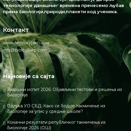
технологије данашњег времена пренесемо љубав
према биологији,природи,планети код ученика.
Контакт
www.биологијакп.цом
info@biologijakp.com
Најновије са сајта
Завршни испит 2026: Објављени тестови и решења из
биологије
Одлука УО СБД: Како се бодује такмичење из
биологије за упис у средње школе?
Коначни резултати републичког такмичења из
биологије 2026 (ОШ)