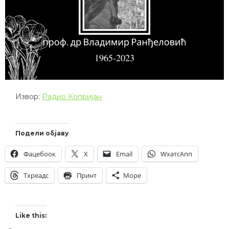
Извор:
Радио Копријан
Подели објаву
Фацебоок
X
Email
WхатсАпп
Тхреадс
Принт
Море
Like this: