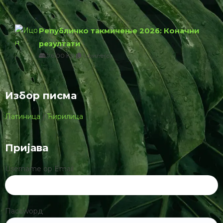
Републичко такмичење 2026: Коначни
резултати
76.00 КБ
1 филе(с)
Избор писма
Латиница
|
Ћирилица
Пријава
Username ор Email
Пассwорд