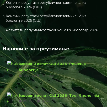
Коначни резултати републичког такмичења из
биологије 2026 (ОШ)
Коначни резултати републичког такмичења из
биологије 2026 (СШ)
Резултати републичког такмичења из биологије 2026
Најновије за преузимање
Завршни испит ОШ 2026- Решења
биологија
166.64 КБ
1 филе(с)
Завршни испит ОШ 2026- Тест биологија
774.23 КБ
1 филе(с)