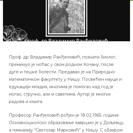
Проф. др Владимир Ранђеловић, познати биолог,
преминуо је ноћас у свом родном Кочану, после
дуге и тешке болести. Предавао је на Природно-
математичком факултету у Нишу. Посвећен науци и
едукацији младих, многима је помогао кад год је
могао, стручно, али и саветима. Аутор је многих
радова и књига.
Професор Ранђеловић рођен је 18.02.1965. године.
Основношколско образовање завршио је у Дољевцу,
а гимназију “Светозар Марковић” у Нишу. С обзиром