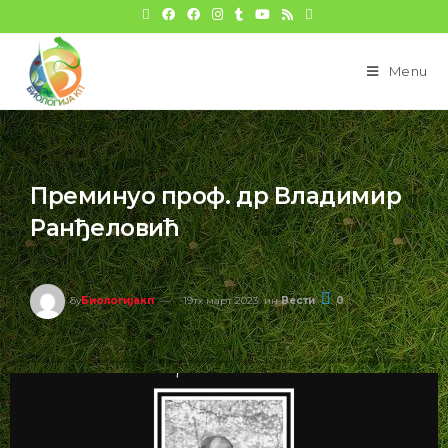
цонтент
Menu
Преминуо проф. др Владимир
Ранђеловић
бy
Биологијакп
19тх март 2023
ин
Вести
0