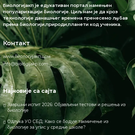
Биологијакп је едукативан портал намењен
популаризацији биологије. Циљ нам је да кроз
технологије данашњег времена пренесемо љубав
према биологији,природи,планети код ученика.
Контакт
www.биологијакп.цом
info@biologijakp.com
Најновије са сајта
Завршни испит 2026: Објављени тестови и решења из
биологије
Одлука УО СБД: Како се бодује такмичење из
биологије за упис у средње школе?