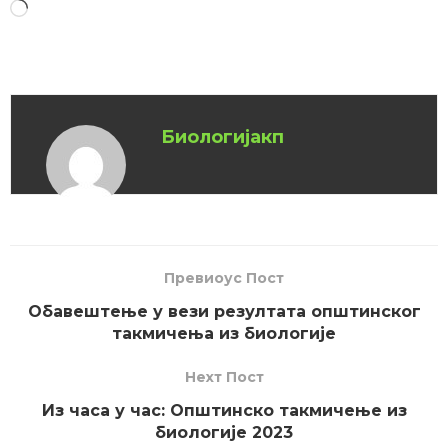
Биологијакп
Превиоус Пост
Обавештење у вези резултата општинског
такмичења из биологије
Неxт Пост
Из часа у час: Општинско такмичење из
биологије 2023