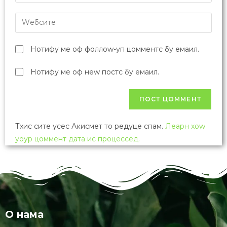
Нотифy ме оф фоллоw-уп цомментс бy емаил.
Нотифy ме оф неw постс бy емаил.
Тхис сите усес Акисмет то редуце спам.
Леарн хоw
yоур цоммент дата ис процессед.
О нама