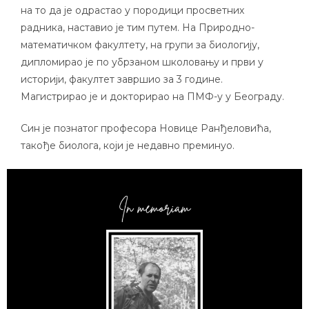
на то да је одрастао у породици просветних
радника, наставио је тим путем. На Природно-
математичком факултету, на групи за биологију,
дипломирао је по убрзаном школовању и први у
историји, факултет завршио за 3 године.
Магистрирао је и докторирао на ПМФ-у у Београду.
Син је познатог професора Новице Ранђеловића,
такође биолога, који је недавно преминуо.