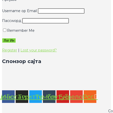
Username ор Email
Пассwорд
Remember Me
Register
|
Lost your password?
Спонзор сајта
цебоок
Инстаграм
Тwиттер
Тумблр
Yоутубе
Енвелопе
Рсс
Co