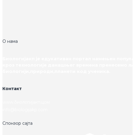
О нама
Биологијакп је едукативан портал намењен популар
кроз технологије данашњег времена пренесемо љ
биологији,природи,планети код ученика.
Контакт
www.биологијакп.цом
info@biologijakp.com
Спонзор сајта