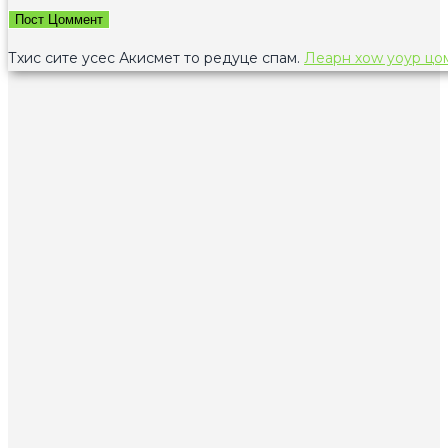
цоммент
цоммент
(оптионал)
Тхис сите усес Акисмет то редуце спам.
Леарн хоw yоур цо