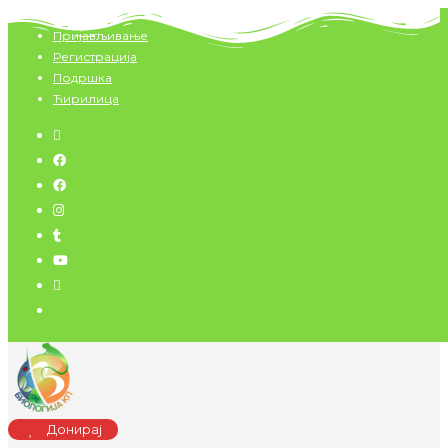
Скип
Пријављивање
то
Регистрација
цонтент
Подршка
Ћирилица
Донирај