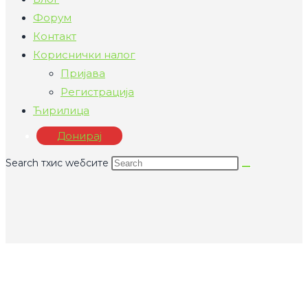
Форум
Контакт
Кориснички налог
Пријава
Регистрација
Ћирилица
Донирај
Search тхис wебсите