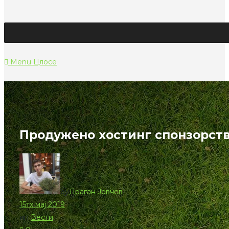
Menu
Цлосе
Продужено хостинг спонзорств
бy
Драган Јовчев
15тх мај 2019
ин
Вести