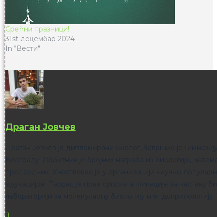
Срећни празници!
31st децембар 2024
In "Вести"
Драган Јовчев
Драган Јовчев је дипломирани биолог. Завршио је Гимнази
Београду. Добитник је бројних награда из биологије, матема
председник. Учествовао је у организацији научно-популарн
едукацијом. Творац је прве српске апликације за наставу б
лабораторији за молекуларну биологију и ендокринологију.