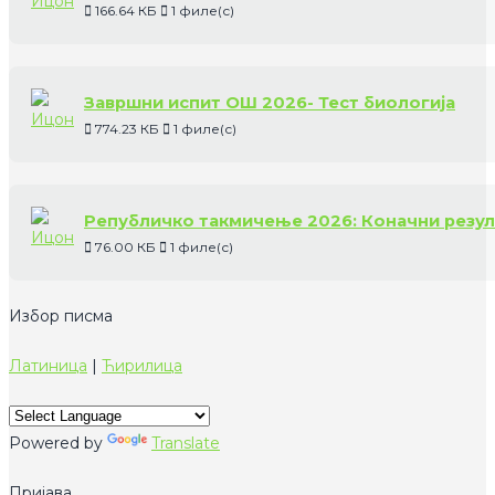
166.64 КБ
1 филе(с)
Завршни испит ОШ 2026- Тест биологија
774.23 КБ
1 филе(с)
Републичко такмичење 2026: Коначни резул
76.00 КБ
1 филе(с)
Избор писма
Латиница
|
Ћирилица
Powered by
Translate
Пријава