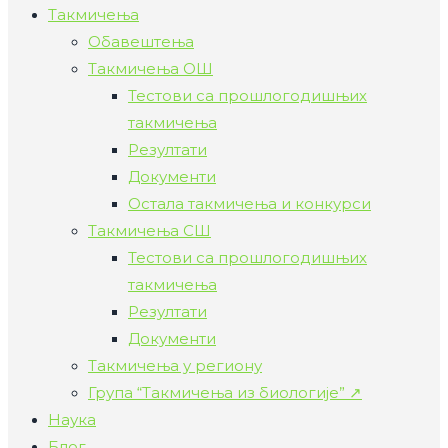
Такмичења
Обавештења
Такмичења ОШ
Тестови са прошлогодишњих
такмичења
Резултати
Документи
Остала такмичења и конкурси
Такмичења СШ
Тестови са прошлогодишњих
такмичења
Резултати
Документи
Такмичења у региону
Група “Такмичења из биологије” ↗
Наука
Блог