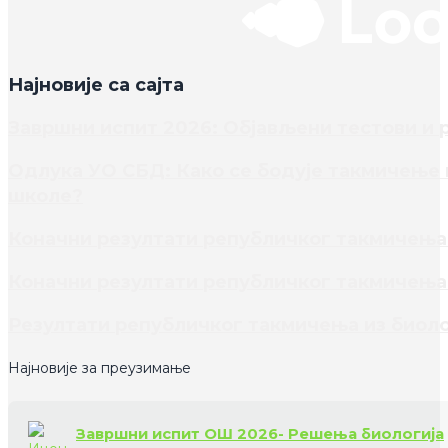
Најновије са сајта
Завршни испит 2026: Објављени тестови и 
Одлука УО СБД: Како се бодује такмичење и
школе?
Коначни резултати републичког такмичења 
Коначни резултати републичког такмичења 
Резултати републичког такмичења из биоло
Најновије за преузимање
Завршни испит ОШ 2026- Решења биологија