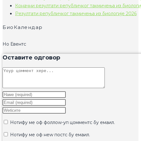
Коначни резултати републичког такмичења из биологи
Резултати републичког такмичења из биологије 2026
БиоКалендар
Но Евентс
Оставите одговор
Цоммент
Ентер
yоур
Ентер
наме
yоур
Ентер
ор
емаил
yоур
Нотифy ме оф фоллоw-уп цомментс бy емаил.
усернаме
аддресс
wебсите
то
то
УРЛ
Нотифy ме оф неw постс бy емаил.