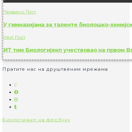
Превиоус Пост
У гимназијама за таленте биолошко-хемијс
Неxт Пост
ИТ тим Биологијекп учествовао на првом В
Пратите нас на друштвеним мрежама
Опенс
ин
Опенс
а
Опенс
ин
неw
Опенс
ин
а
таб
ин
а
неw
Биологијакп на фејсбуку
а
неw
таб
неw
таб