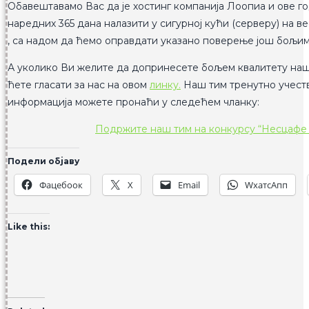
Обавештавамо Вас да је хостинг компанија Лоопиа и ове го
наредних 365 дана налазити у сигурној кући (серверу) на 
, са надом да ћемо оправдати указано поверење још бољим
А уколико Ви желите да допринесете бољем квалитету наше
ћете гласати за нас на овом
линку.
Наш тим тренутно учеств
информација можете пронаћи у следећем чланку:
Подржите наш тим на конкурсу “Несцафе 
Подели објаву
Фацебоок
X
Email
WхатсАпп
Like this: