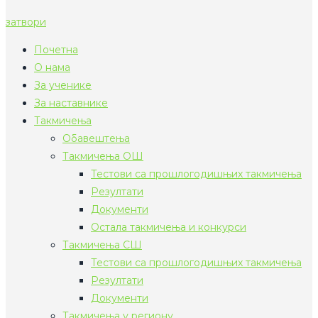
затвори
Почетна
О нама
За ученике
За наставнике
Такмичења
Обавештења
Такмичења ОШ
Тестови са прошлогодишњих такмичења
Резултати
Документи
Остала такмичења и конкурси
Такмичења СШ
Тестови са прошлогодишњих такмичења
Резултати
Документи
Такмичења у региону