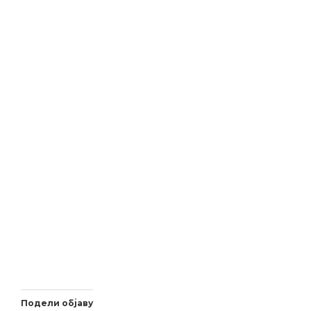
Подели објаву