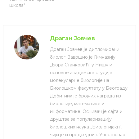
школа"
Драган Јовчев
Драган Јовчев је дипломирани
биолог. Завршио је Гимназију
„Бора Станковић“ у Нишу и
основне академске студије
молекуларне биологије на
Биолошком факултету у Београду.
Добитник је бројних награда из
биологије, математике и
информатике. Оснивач је сајта и
друштва за популаризацију
биолошких наука „Биологијакп“,
чији је и председник. Учествовао