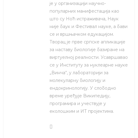
је у организацији научно-
популарних манифестација као
што су Ноћ истраживача, Наук
није баук и Фестивал науке, а бави
се и вршњачком едукацијом.
Творац је прве српске апликације
за наставу биологије базиране на
виртуелној реалности. Усавршавао
се у Институту за нуклеарне науке
„Винча“, у лабораторији за
молекуларну биологију и
ендокринологију. У слободно
време уређује Википедију,
програмира и учествује у
еколошким и ИТ пројектима.