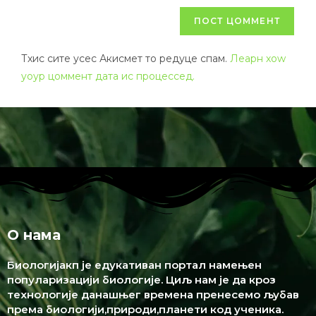
Тхис сите усес Акисмет то редуце спам.
Леарн хоw
yоур цоммент дата ис процессед.
О нама
Биологијакп је едукативан портал намењен
популаризацији биологије. Циљ нам је да кроз
технологије данашњег времена пренесемо љубав
према биологији,природи,планети код ученика.