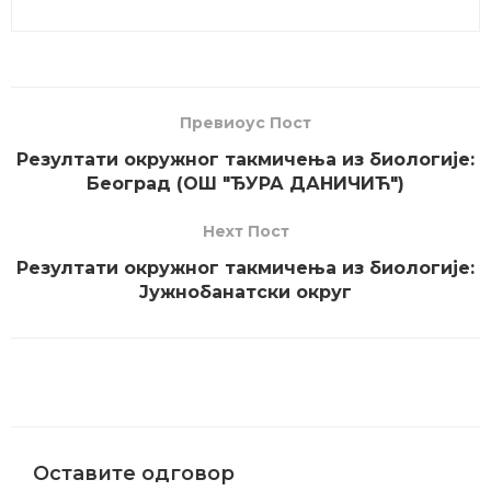
Превиоус Пост
Резултати окружног такмичења из биологије:
Београд (ОШ "ЂУРА ДАНИЧИЋ")
Неxт Пост
Резултати окружног такмичења из биологије:
Јужнобанатски округ
Оставите одговор