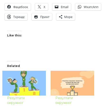
Фацебоок
X
Email
WхатсАпп
Тхреадс
Принт
Море
Like this:
Related
Резултати
Резултати
окружног
окружног