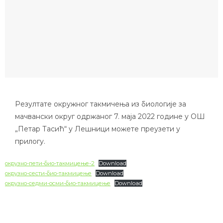
Резултате окружног такмичења из биологије за
мачвански округ одржаног 7. маја 2022 године у ОШ
„Петар Тасић“ у Лешници можете преузети у
прилогу.
окрузно-пети-био-такмицење-2
Download
окрузно-сести-био-такмицење
Download
окрузно-седми-осми-био-такмицење
Download