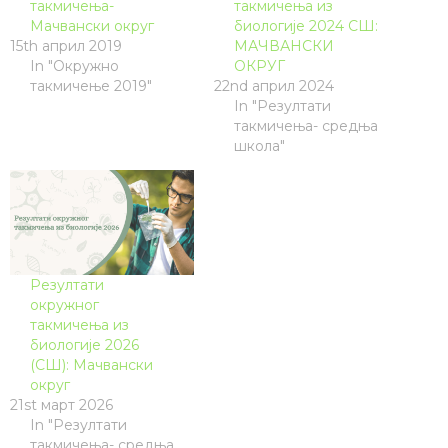
такмичења-
такмичења из
Мачвански округ
биологије 2024 СШ:
15th април 2019
МАЧВАНСКИ
In "Окружно
ОКРУГ
такмичење 2019"
22nd април 2024
In "Резултати
такмичења- средња
школа"
Резултати
окружног
такмичења из
биологије 2026
(СШ): Мачвански
округ
21st март 2026
In "Резултати
такмичења- средња