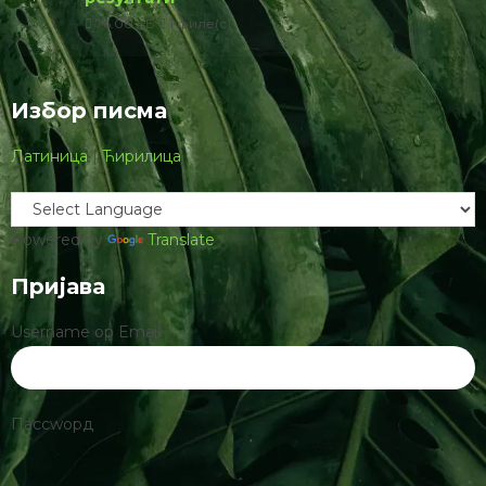
76.00 КБ
1 филе(с)
Избор писма
Латиница
|
Ћирилица
Powered by
Translate
Пријава
Username ор Email
Пассwорд