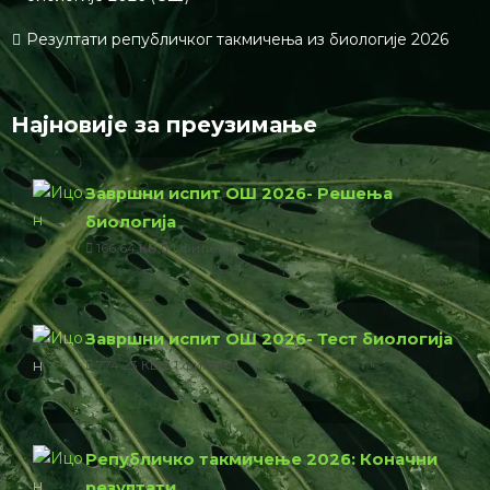
Резултати републичког такмичења из биологије 2026
Најновије за преузимање
Завршни испит ОШ 2026- Решења
биологија
166.64 КБ
1 филе(с)
Завршни испит ОШ 2026- Тест биологија
774.23 КБ
1 филе(с)
Републичко такмичење 2026: Коначни
резултати