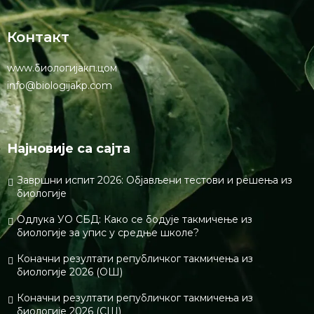
Контакт
www.биологијакп.цом
info@biologijakp.com
Најновије са сајта
Завршни испит 2026: Објављени тестови и решења из
биологије
Одлука УО СБД: Како се бодује такмичење из
биологије за упис у средње школе?
Коначни резултати републичког такмичења из
биологије 2026 (ОШ)
Коначни резултати републичког такмичења из
биологије 2026 (СШ)