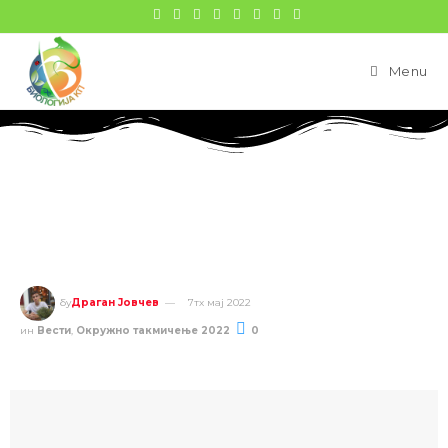
Menu
Резултати окружног такмичења из
биологије: Мачвански округ
бy
Драган Јовчев
7тх мај 2022
ин
Вести
,
Окружно такмичење 2022
0