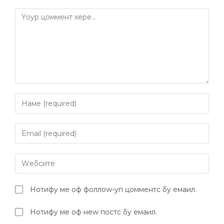
Нотифy ме оф фоллоw-уп цомментс бy емаил.
Нотифy ме оф неw постс бy емаил.