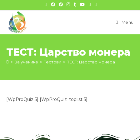
цонтент
Menu
ТЕСТ: Царство монера
>
За ученике
>
Тестови
>
ТЕСТ: Царство монера
[WpProQuiz 5] [WpProQuiz_toplist 5]