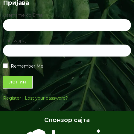
Пријава
Username ор Email
Пассwорд
Remember Me
Register
|
Lost your password?
Спонзор сајта