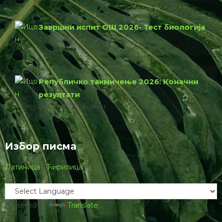
Завршни испит ОШ 2026- Тест биологија
774.23 КБ
1 филе(с)
Републичко такмичење 2026: Коначни
резултати
76.00 КБ
1 филе(с)
Избор писма
Латиница
|
Ћирилица
Powered by
Translate