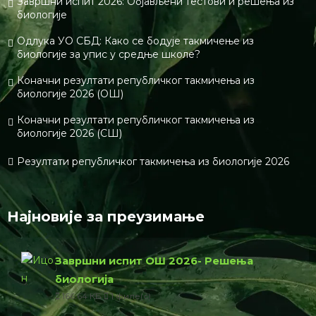
Завршни испит 2026: Објављени тестови и решења из
биологије
Одлука УО СБД: Како се бодује такмичење из
биологије за упис у средње школе?
Коначни резултати републичког такмичења из
биологије 2026 (ОШ)
Коначни резултати републичког такмичења из
биологије 2026 (СШ)
Резултати републичког такмичења из биологије 2026
Најновије за преузимање
Завршни испит ОШ 2026- Решења
биологија
166.64 КБ
1 филе(с)