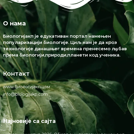
О нама
Биологијакп је едукативан портал намењен
популаризацији биологије. Циљ нам је да кроз
технологије данашњег времена пренесемо љубав
према биологији,природи,планети код ученика.
Контакт
www.биологијакп.цом
info@biologijakp.com
Најновије са сајта