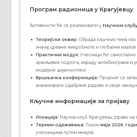
Програм радионица у Крагујевцу
Активности ће се реализовати у
Научном клубу
Теоријски оквир:
Обрада кључних тема као 
значај цревне микробиоте и глобални изазов
Практични модул:
Учесници ће самостално 
хранљивих подлога, израду антибиограма и 
модерне дијагностике.
Вршњачка конференција:
Пројекат се затв
анализирати одабране радове и своје закљу
Кључне информације за пријаву
Локација:
Научни клуб Крагујевац (право на п
Термин одржавања:
Током
маја 2026. год
учесницима путем имејла).