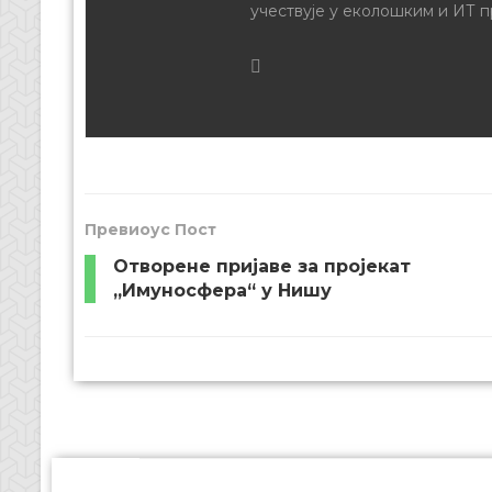
учествује у еколошким и ИТ п
Превиоус Пост
Отворене пријаве за пројекат
„Имуносфера“ у Нишу