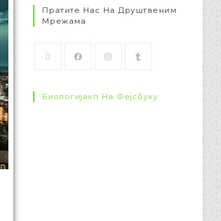
Пратите Нас На Друштвеним
Мрежама
Биологијакп На Фејсбуку