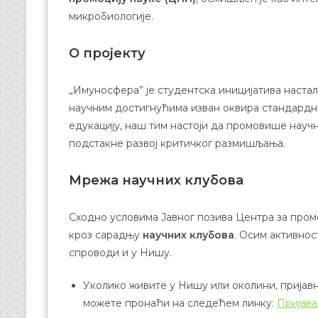
микробиологије.
О пројекту
„Имуносфера” је студентска иницијатива наста
научним достигнућима изван оквира стандардн
едукацију, наш тим настоји да промовише нау
подстакне развој критичког размишљања.
Мрежа научних клубова
Сходно условима Јавног позива Центра за промо
кроз сарадњу
научних клубова
. Осим активнос
спроводи и у Нишу.
Уколико живите у Нишу или околини, пријав
можете пронаћи на следећем линку:
Пријава