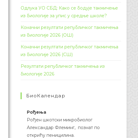
Одлука УО СБД: Како се бодује такмичење
из биологије за упис у средње школе?
Коначни резултати републичког такмичења
из биологије 2026 (ОШ)
Коначни резултати републичког такмичења
из биологије 2026 (СШ)
Резултати републичког такмичења из
биологије 2026
БиоКалендар
Рођења
Рођен шкотски микробиолог
Александар Флеминг, познат по
открићу пеницилина.