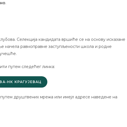
тно
.
клубова. Селекција кандидата вршиће се на основу исказане
ање начела равноправне заступљености школа и родне
 учешће.
ити путем следећег линка:
ВА-НК КРАГУЈЕВАЦ
с путем друштвених мрежа или имејл адресе наведене на