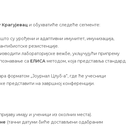
 Крагујевац
и обухватиће следеће сегменте:
што су урођени и адаптивни имунитет, имунизација,
 антибиотске резистенције.
изводити лабораторијске вежбе, укључујући припрему
упознавање са
ЕЛИСА
методом, која представља стандард
ара форматом „Јоурнал Цлуб-а”, где ће учесници
чке представити на завршној конференцији.
ријаву имају и ученици из околних места).
ине
(тачни датуми биће достављени одабраним