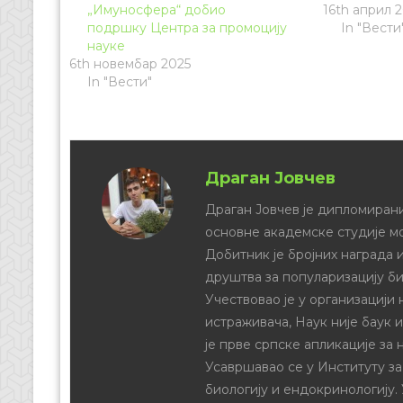
„Имуносфера“ добио
16th април 
подршку Центра за промоцију
In "Вести
науке
6th новембар 2025
In "Вести"
Драган Јовчев
Драган Јовчев је дипломирани
основне академске студије м
Добитник је бројних награда и
друштва за популаризацију би
Учествовао је у организацији
истраживача, Наук није баук 
је прве српске апликације за 
Усавршавао се у Институту за
биологију и ендокринологију.