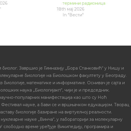
2026
термини радионица
"
18th мај 2026
In "Вести"
 биолог. Завршио је Гимназију „Бора Станковић“ у Нишу и
олекуларне биологије на Биолошком факултету у Београду.
з биологије, математике и информатике. Оснивач је сајта и
олошких наука „Биологијакп“, чији је и председник.
 научно-популарних манифестација као што су Ноћ
и Фестивал науке, а бави се и вршњачком едукацијом. Творац
наставу биологије базиране на виртуелној реалности.
 нуклеарне науке „Винча“, у лабораторији за молекуларну
 У слободно време уређује Википедију, програмира и