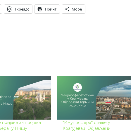
Тхреадс
Принт
Море
 пријаве за пројекат
“Имуносфера“ стиже у
ера“ у Нишу
Крагујевац: Објављени