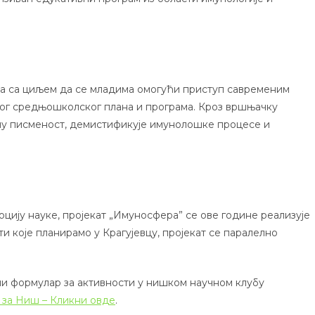
ла са циљем да се младима омогући приступ савременим
ог средњошколског плана и програма. Кроз вршњачку
чну писменост, демистификује имунолошке процесе и
цију науке, пројекат „Имуносфера” се ове године реализује
ти које планирамо у Крагујевцу, пројекат се паралелно
ни формулар за активности у нишком научном клубу
 за Ниш – Кликни овде
.