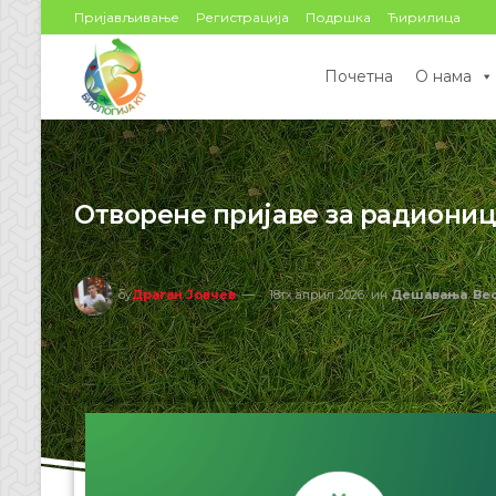
Пријављивање
Регистрација
Подршка
Ћирилица
Почетна
О нама
Отворене пријаве за радиониц
бy
Драган Јовчев
18тх април 2026
ин
Дешавања
,
Ве