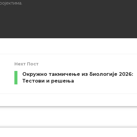
ројектима.
Неxт Пост
Окружно такмичење из биологије 2026:
Тестови и решења