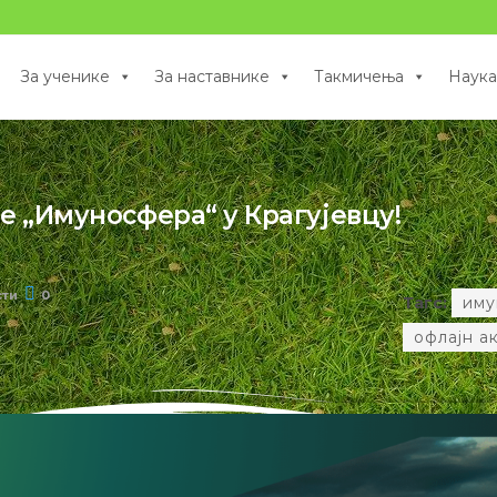
За ученике
За наставнике
Такмичења
Наука
е „Имуносфера“ у Крагујевцу!
сти
0
Тагс:
иму
офлајн а