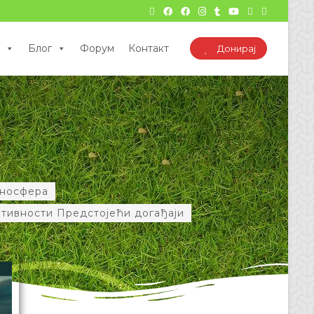
Блог
Форум
Контакт
Донирај
носфера
ктивности Предстојећи догађаји