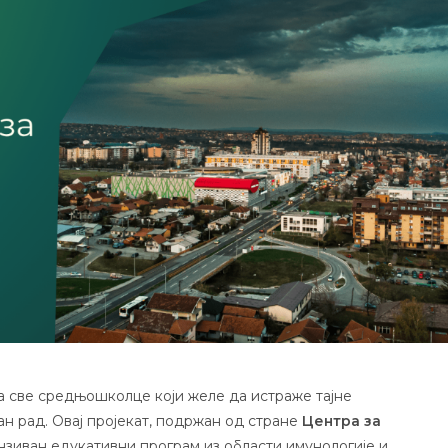
за све средњошколце који желе да истраже тајне
н рад. Овај пројекат, подржан од стране
Центра за
нзиван едукативни програм из области имунологије и