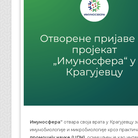
Имуносфера“
отвара своја врата у Крагујевцу 
имунобиологије и микробиологије кроз практича
промоцију науке (ЦПН)
, осмишљен је као инте