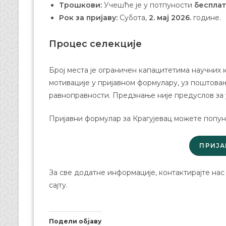
Трошкови:
Учешће је у потпуности
беспла
Рок за пријаву:
Субота,
2. мај 2026.
године.
Процес селекције
Број места је ограничен капацитетима научних 
мотивације у пријавном формулару, уз поштов
равноправности. Предзнање није предуслов за
Пријавни формулар за Крагујевац можете попун
ПРИЈА
За све додатне информације, контактирајте на
сајту.
Подели објаву