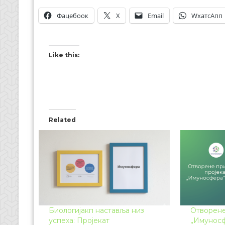
Фацебоок
X
Email
WхатсАпп
Like this:
Related
Биологијакп наставља низ
Отворене
успеха: Пројекат
„Имуносф