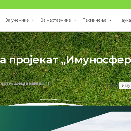
За ученике
За наставнике
Такмичења
Наука
за пројекат „Имуносфер
Вести
,
Дешавања
1
Тагс:
иму