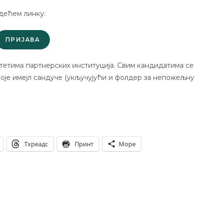
дећем линку:
ПРИЈАВА
тетима партнерских институција. Свим кандидатима се
воје имејл сандуче (укључујући и фолдер за непожељну
Тхреадс
Принт
Море