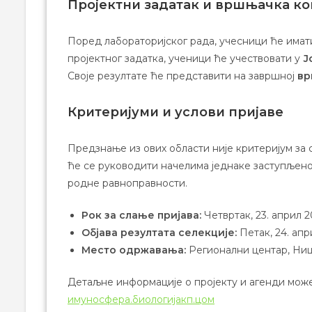
Пројектни задатак и вршњачка к
Поред лабораторијског рада, учесници ће имати
пројектног задатка, ученици ће учествовати у
Ј
Своје резултате ће представити на завршној
вр
Критеријуми и услови пријаве
Предзнање из ових области није критеријум за
ће се руководити начелима једнаке заступљено
родне равноправности.
Рок за слање пријава:
Четвртак, 23. април 2
Објава резултата селекције:
Петак, 24. апр
Место одржавања:
Регионални центар, Ни
Детаљне информације о пројекту и агенди може
имуносфера.биологијакп.цом