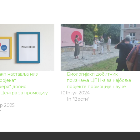
акп наставља низ
Биологијакп добитник
ројекат
признања ЦПН-а за најбоље
ера“ добио
пројекте промоције науке
Центра за промоцију
10th јул 2024
In "Вести"
р 2025
"