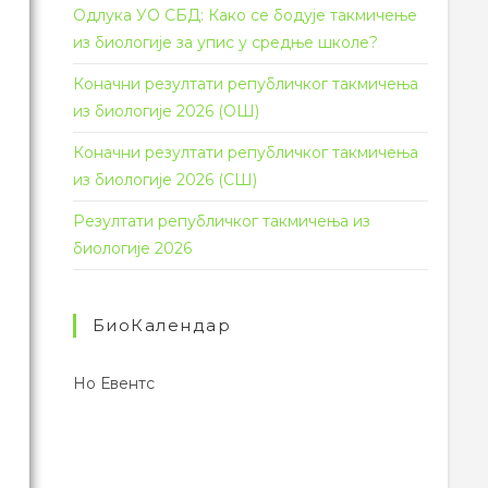
Одлука УО СБД: Како се бодује такмичење
из биологије за упис у средње школе?
Коначни резултати републичког такмичења
из биологије 2026 (ОШ)
Коначни резултати републичког такмичења
из биологије 2026 (СШ)
Резултати републичког такмичења из
биологије 2026
БиоКалендар
Но Евентс