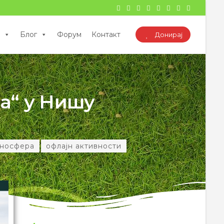
Блог
Форум
Контакт
Донирај
а“ у Нишу
носфера
офлајн активности