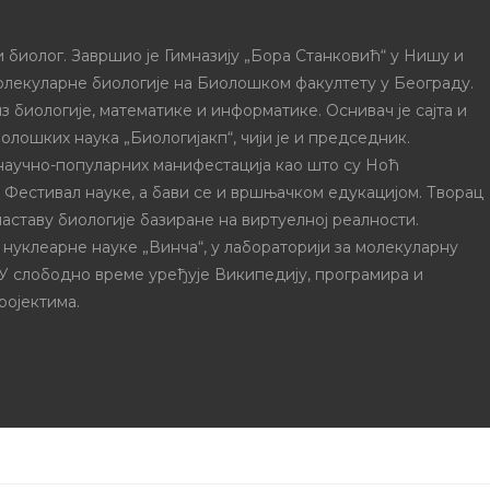
 биолог. Завршио је Гимназију „Бора Станковић“ у Нишу и
олекуларне биологије на Биолошком факултету у Београду.
з биологије, математике и информатике. Оснивач је сајта и
олошких наука „Биологијакп“, чији је и председник.
 научно-популарних манифестација као што су Ноћ
и Фестивал науке, а бави се и вршњачком едукацијом. Творац
наставу биологије базиране на виртуелној реалности.
 нуклеарне науке „Винча“, у лабораторији за молекуларну
 У слободно време уређује Википедију, програмира и
ројектима.