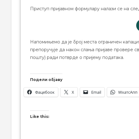
Приступ пријавном формулару налази се на сле
Напомињемо да је број места ограничен капаци
препоручује да након слања пријаве провере с
пошту) ради потврде о пријему података.
Подели објаву
Фацебоок
X
Email
WхатсАпп
Like this: