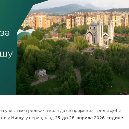
а учеснике средњих школа да се пријаве за предстојећи
ати у
Нишу
, у периоду од
25. до 28. априла 2026. године
.