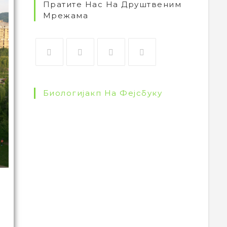
Пратите Нас На Друштвеним
Мрежама
Биологијакп На Фејсбуку