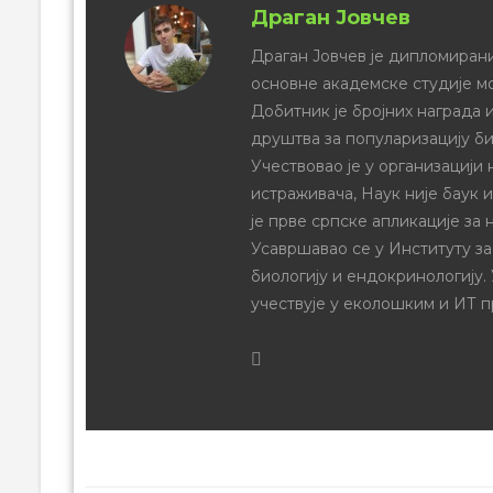
Драган Јовчев
Драган Јовчев је дипломирани
основне академске студије м
Добитник је бројних награда и
друштва за популаризацију би
Учествовао је у организацији
истраживача, Наук није баук 
је прве српске апликације за 
Усавршавао се у Институту за
биологију и ендокринологију.
учествује у еколошким и ИТ п