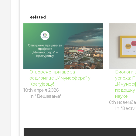
Related
Отворене пријаве за
Биологиј
радионице „Имуносфера“ у
успеха: П
Крагујевцу!
„Имуносф
18th април 2026
подршку 
In "Дешавања"
науке
6th новемба
In "Вести