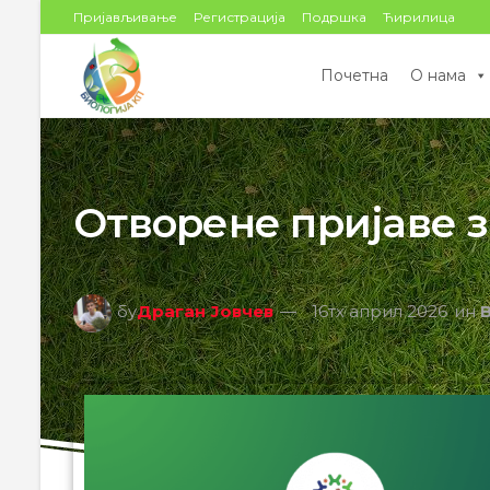
Пријављивање
Регистрација
Подршка
Ћирилица
Почетна
О нама
Отворене пријаве 
бy
Драган Јовчев
16тх април 2026
ин