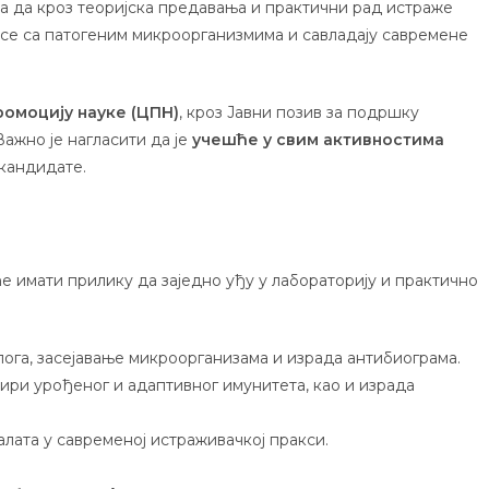
а да кроз теоријска предавања и практични рад истраже
 се са патогеним микроорганизмима и савладају савремене
ромоцију науке (ЦПН)
, кроз Јавни позив за подршку
Важно је нагласити да је
учешће у свим активностима
кандидате.
ће имати прилику да заједно уђу у лабораторију и практично
га, засејавање микроорганизама и израда антибиограма.
ири урођеног и адаптивног имунитета, као и израда
лата у савременој истраживачкој пракси.