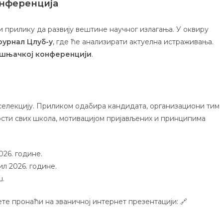
онференција
 прилику да развију вештине научног излагања. У оквиру
оурнал Цлуб-у
, где ће анализирати актуелна истраживања.
шњачкој конференцији
.
 селекцију. Приликом одабира кандидата, организациони тим
сти свих школа, мотивацијом пријављених и принципима
026. године.
ил 2026. године.
ш.
те пронаћи на званичној интернет презентацији: 🔗