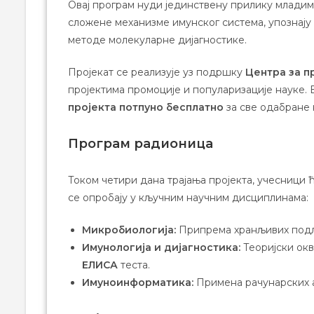
Овај програм нуди јединствену прилику младим
сложене механизме имунског система, упознају
методе молекуларне дијагностике.
Пројекат се реализује уз подршку
Центра за п
пројектима промоције и популаризације науке. 
пројекта потпуно бесплатно
за све одабране 
Програм радионица
Током четири дана трајања пројекта, учесници 
се опробају у кључним научним дисциплинама:
Микробиологија:
Припрема хранљивих подло
Имунологија и дијагностика:
Теоријски окв
ЕЛИСА
теста.
Имуноинформатика:
Примена рачунарских а