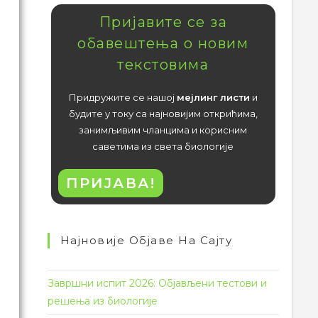
Пријавите се за
обавештења о новим
текстовима
Придружите се нашој
мејлинг листи
и
будите у току са најновијим открићима,
занимљивим чланцима и корисним
саветима из света биологије
ПРИЈАВА!
Најновије Објаве На Сајту
Завршни испит 2026: Објављени тестови и
решења из биологије