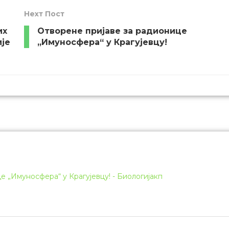
Неxт Пост
их
Отворене пријаве за радионице
је
„Имуносфера“ у Крагујевцу!
е „Имуносфера“ у Крагујевцу! - Биологијакп