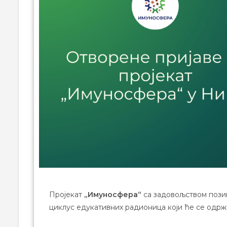
Пројекат
„Имуносфера“
са задовољством позив
циклус едукативних радионица који ће се одрж