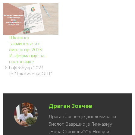
Школско
такмичење из
биологије 2023:
Информације за
наставнике
16th фебруар 2023
In "Такмичења ОШ"
Драган Јовчев
Драган Јовчев је дипломирани
биолог. Завршио је Гимназију
„Бора Станковић“ у Нишу и