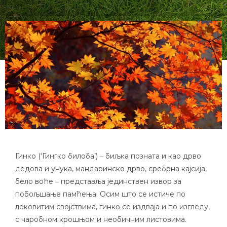
Гинко (‘Гингко билоба’) ‒ биљка позната и као дрво
дедова и унука, мандаринско дрво, сребрна кајсија,
бело воће ‒ представља јединствен извор за
побољшање памћења. Осим што се истиче по
лековитим својствима, гинко се издваја и по изгледу,
с чаробном крошњом и необичним листовима.