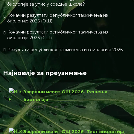
биологије за упис у средње школе?
Коначни резултати републичког такмичења из
биологије 2026 (ОШ)
Коначни резултати републичког такмичења из
биологије 2026 (СШ)
Резултати републичког такмичења из биологије 2026
Најновије за преузимање
Завршни испит ОШ 2026- Решења
биологија
166.64 КБ
1 филе(с)
Завршни испит ОШ 2026- Тест биологија