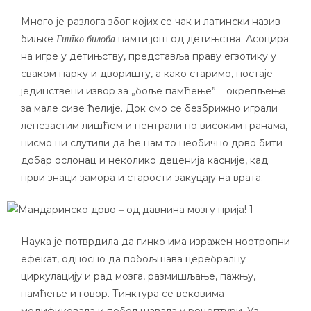
Много је разлога због којих се чак и латински назив
биљке
памти још од детињства. Асоцира
Гингко билоба
на игре у детињству, представља праву егзотику у
сваком парку и дворишту, а како старимо, постаје
јединствени извор за „боље памћење” ‒ окрепљење
за мале сиве ћелије. Док смо се безбрижно играли
лепезастим лишћем и пентрали по високим гранама,
нисмо ни слутили да ће нам то необично дрво бити
добар ослонац и неколико деценија касније, кад
први знаци замора и старости закуцају на врата.
Наука је потврдила да гинко има изражен ноотропни
ефекат, односно да побољшава церебралну
циркулацију и рад мозга, размишљање, пажњу,
памћење и говор. Тинктура се вековима