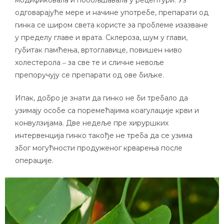
модификовала и побољшавала у рецептури. Уз
одговарајуће мере и начине употребе, препарати од
гинка се широм света користе за проблеме изазване
у пределу главе и врата. Склероза, шум у глави,
губитак памћења, вртоглавице, повишен ниво
холестерола ‒ за све те и сличне невоље
препоручују се препарати од ове биљке.
Ипак, добро је знати да гинко не би требало да
узимају особе са поремећајима коагулације крви и
конвулзијама. Две недеље пре хируршких
интервенција гинко такође не треба да се узима
због могућности продуженог крварења после
операције.