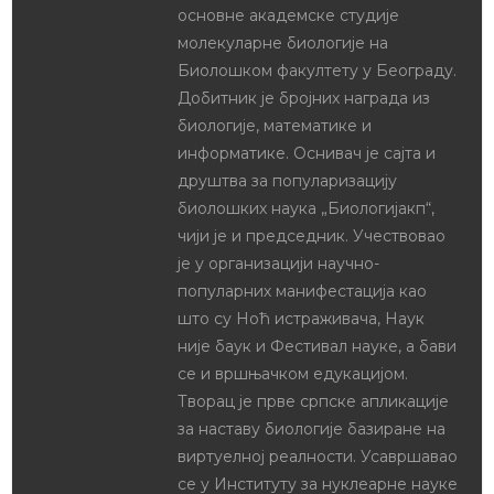
основне академске студије
молекуларне биологије на
Биолошком факултету у Београду.
Добитник је бројних награда из
биологије, математике и
информатике. Оснивач је сајта и
друштва за популаризацију
биолошких наука „Биологијакп“,
чији је и председник. Учествовао
је у организацији научно-
популарних манифестација као
што су Ноћ истраживача, Наук
није баук и Фестивал науке, а бави
се и вршњачком едукацијом.
Творац је прве српске апликације
за наставу биологије базиране на
виртуелној реалности. Усавршавао
се у Институту за нуклеарне науке