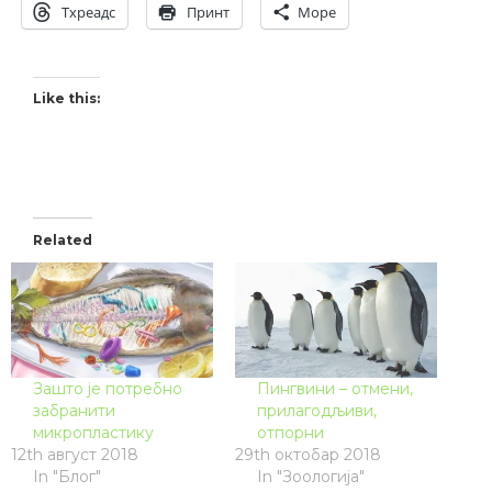
Тхреадс
Принт
Море
Like this:
Related
Зашто је потребно
Пингвини – отмени,
забранити
прилагодљиви,
микропластику
отпорни
12th август 2018
29th октобар 2018
In "Блог"
In "Зоологија"