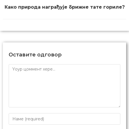
Како природа награђује брижне тате гориле?
Оставите одговор