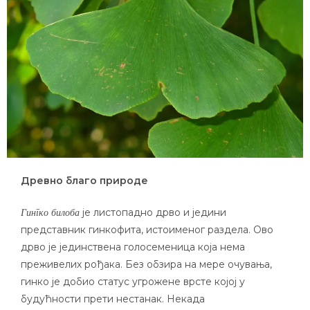
Древно благо природе
је листопадно дрво и једини
Гингко билоба
представник гинкофита, истоименог раздела. Ово
дрво је јединствена голосеменица која нема
преживелих рођака. Без обзира на мере очувања,
гинко је добио статус угрожене врсте којој у
будућности прети нестанак. Некада