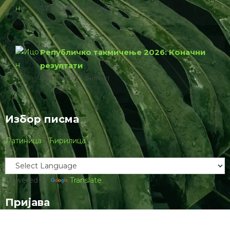
774.23 КБ
1 филе(с)
Републичко такмичење 2026: Коначни
резултати
76.00 КБ
1 филе(с)
Избор писма
Латиница
|
Ћирилица
Powered by
Translate
Пријава
Username ор Email