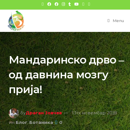
Menu
Мандаринско дрво ‒
од давнина мозгу
прија!
бy
Драган Јовчев
13тх новембар 2018
ин
Блог
,
Ботаника
0