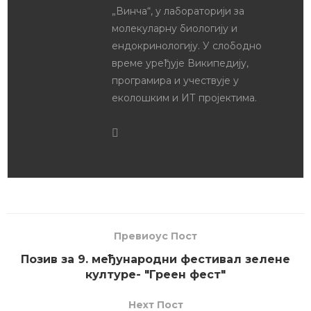
„Винча“, у лабораторији за
молекуларну биологију и
ендокринологију. У слободно
време уређује Википедију,
програмира и учествује у
еколошким и ИТ пројектима.
Превиоус Пост
Позив за 9. међународни фестивал зелене
културе- "Греен фест"
Неxт Пост