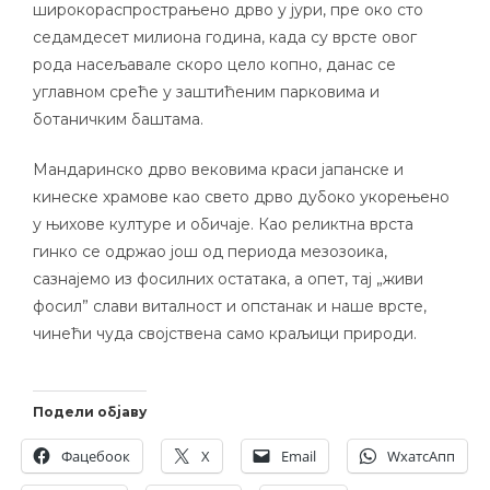
широкораспрострањено дрво у јури, пре око сто
седамдесет милиона година, када су врсте овог
рода насељавале скоро цело копно, данас се
углавном среће у заштићеним парковима и
ботаничким баштама.
Мандаринско дрво вековима краси јапанске и
кинеске храмове као свето дрво дубоко укорењено
у њихове културе и обичаје. Као реликтна врста
гинко се одржао још од периода мезозоика,
сазнајемо из фосилних остатака, а опет, тај „живи
фосил” слави виталност и опстанак и наше врсте,
чинећи чуда својствена само краљици природи.
Подели објаву
Фацебоок
X
Email
WхатсАпп