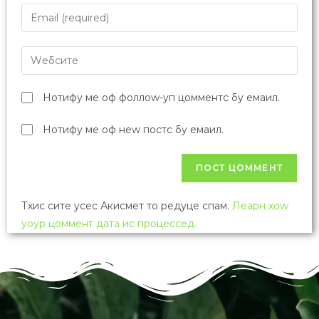
Нотифy ме оф фоллоw-уп цомментс бy емаил.
Нотифy ме оф неw постс бy емаил.
Тхис сите усес Акисмет то редуце спам.
Леарн хоw
yоур цоммент дата ис процессед.