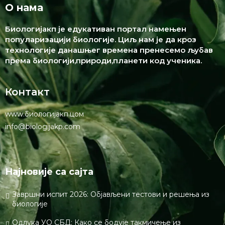
О нама
Биологијакп је едукативан портал намењен
популаризацији биологије. Циљ нам је да кроз
технологије данашњег времена пренесемо љубав
према биологији,природи,планети код ученика.
Контакт
www.биологијакп.цом
info@biologijakp.com
Најновије са сајта
Завршни испит 2026: Објављени тестови и решења из
биологије
Одлука УО СБД: Како се бодује такмичење из