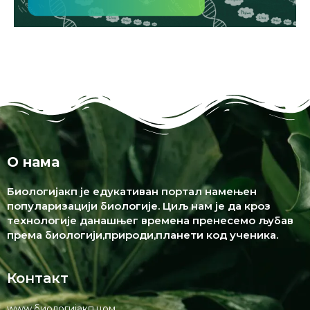
О нама
Биологијакп је едукативан портал намењен
популаризацији биологије. Циљ нам је да кроз
технологије данашњег времена пренесемо љубав
према биологији,природи,планети код ученика.
Контакт
www.биологијакп.цом