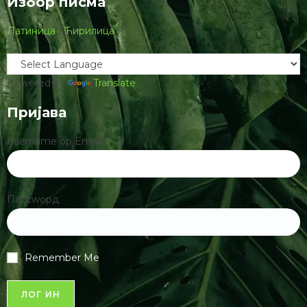
Избор писма
Латиница
|
Ћирилица
Powered by
Translate
Пријава
Username ор Email
Пассwорд
Remember Me