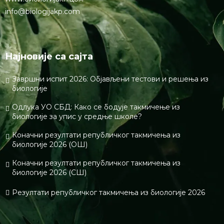
info@biologijakp.com
Најновије са сајта
Завршни испит 2026: Објављени тестови и решења из
биологије
Одлука УО СБД: Како се бодује такмичење из
биологије за упис у средње школе?
Коначни резултати републичког такмичења из
биологије 2026 (ОШ)
Коначни резултати републичког такмичења из
биологије 2026 (СШ)
Резултати републичког такмичења из биологије 2026