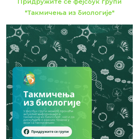
Придружите се фејсбук групи
"Такмичења из биологије"