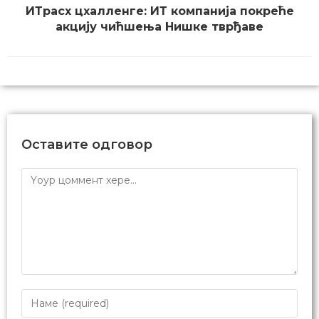
ИТрасх цхалленге: ИТ компанија покреће
акцију чићшења Нишке тврђаве
Оставите одговор