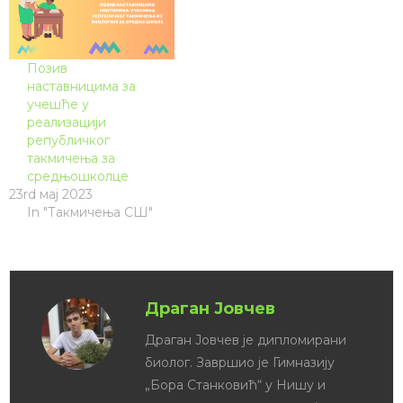
Позив
наставницима за
учешће у
реализацији
републичког
такмичења за
средњошколце
23rd мај 2023
In "Такмичења СШ"
Драган Јовчев
Драган Јовчев је дипломирани
биолог. Завршио је Гимназију
„Бора Станковић“ у Нишу и