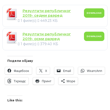
Резултати републичког
DOWNLOAD
2019- седми разред
1 филе(с)
449.23 КБ
Резултати републичког
DOWNLOAD
2019- осми разред
1 филе(с)
379.40 КБ
Подели објаву
Фацебоок
X
Email
WхатсАпп
Тхреадс
Принт
Море
Like this: