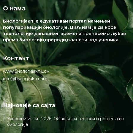
О нама
Биологијакп је едукативан портал намењен
популаризацији биологије. Циљ нам је да кроз
технологије данашњег времена пренесемо љубав
према биологији,природи,планети код ученика.
Контакт
www.биологијакп.цом
info@biologijakp.com
Најновије са сајта
Завршни испит 2026: Објављени тестови и решења из
биологије