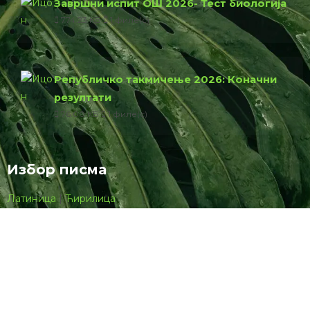
Завршни испит ОШ 2026- Тест биологија
774.23 КБ
1 филе(с)
Републичко такмичење 2026: Коначни
резултати
76.00 КБ
1 филе(с)
Избор писма
Латиница
|
Ћирилица
Powered by
Translate
Пријава