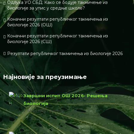
Одлука УО СБД: Како се бодује такмичење из
биологије за упис у средње школе?
Коначни резултати републичког такмичења из
биологије 2026 (ОШ)
Коначни резултати републичког такмичења из
биологије 2026 (СШ)
Резултати републичког такмичења из биологије 2026
Најновије за преузимање
Завршни испит ОШ 2026- Решења
биологија
166.64 КБ
1 филе(с)