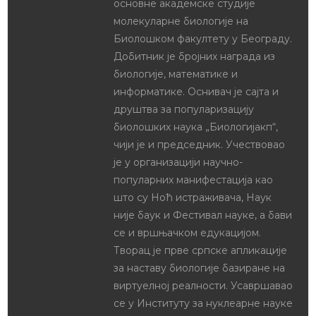
основне академске студије
молекуларне биологије на
Биолошком факултету у Београду.
Добитник је бројних награда из
биологије, математике и
информатике. Оснивач је сајта и
друштва за популаризацију
биолошких наука „Биологијакп“,
чији је и председник. Учествовао
је у организацији научно-
популарних манифестација као
што су Ноћ истраживача, Наук
није баук и Фестивал науке, а бави
се и вршњачком едукацијом.
Творац је прве српске апликације
за наставу биологије базиране на
виртуелној реалности. Усавршавао
се у Институту за нуклеарне науке