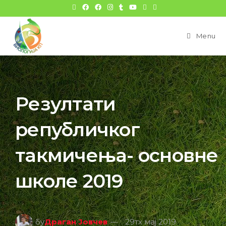
Menu
Резултати
републичког
такмичења- основне
школе 2019
бy
Драган Јовчев
29тх мај 2019