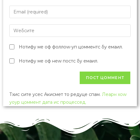
Нотифy ме оф фоллоw-уп цомментс бy емаил.
Нотифy ме оф неw постс бy емаил.
Тхис сите усес Акисмет то редуце спам.
Леарн хоw
yоур цоммент дата ис процессед.