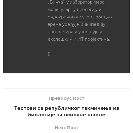
„Винча“, у лабораторији за
молекуларну биологију и
ендокринологију. У слободно
време уређује Википедију,
програмира и учествује у
еколошким и ИТ пројектима.
Превиоус Пост
Тестови са републичког такмичења из
биологије за основне школе
Неxт Пост