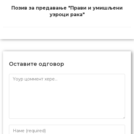
Творац је прве српске апликације
за наставу биологије базиране на
виртуелној реалности. Усавршавао
се у Институту за нуклеарне науке
„Винча“, у лабораторији за
молекуларну биологију и
ендокринологију. У слободно
време уређује Википедију,
програмира и учествује у
еколошким и ИТ пројектима.
Превиоус Пост