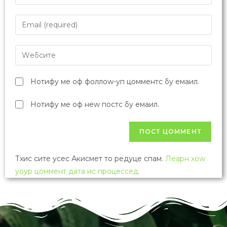
Ноћ истраживача 2017-Шта нас очекује
Неxт Пост
Позив за предавање "Прави и умишљени
узроци рака"
Оставите одговор