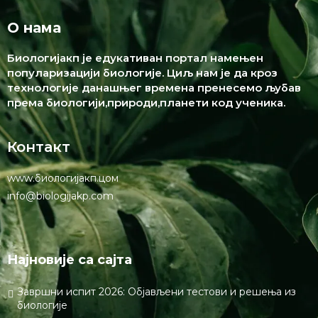
Нотифy ме оф фоллоw-уп цомментс бy емаил.
Нотифy ме оф неw постс бy емаил.
Тхис сите усес Акисмет то редуце спам.
Леарн хоw
yоур цоммент дата ис процессед.