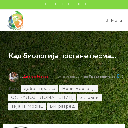
Menu
Кад биологија постане песма…
бy
Драган Јовчев
12тх октобар 2017
ин
Представите се
0
Тагс:
добра пракса
Нови Београд
ОС РАДОЈЕ ДОМАНОВИЦ
основци
Тијана Мориц
ВИ разред