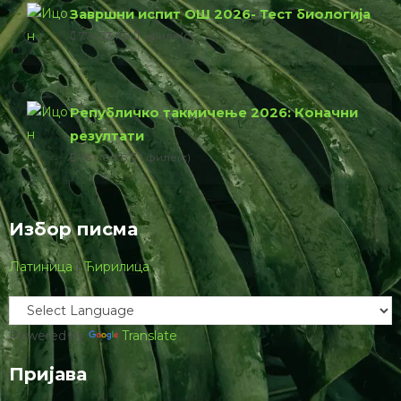
Завршни испит 2026: Објављени тестови и решења из
биологије
Одлука УО СБД: Како се бодује такмичење из
биологије за упис у средње школе?
Коначни резултати републичког такмичења из
биологије 2026 (ОШ)
Коначни резултати републичког такмичења из
биологије 2026 (СШ)
Резултати републичког такмичења из биологије 2026
Најновије за преузимање
Завршни испит ОШ 2026- Решења
биологија