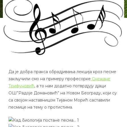
Да је добра пракса обрадјивања лекција кроз песме
закључили смо на примеру професорке
Снежане
Трифуновић
, а то нам додатно потврдјују дјаци
ОШ”Радоје Домановић” на Новом Београду, који су
са својом наставницом Тијаном Морић саставили
песмице на тему о протистима.