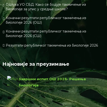
О нама
Биологијакп је едукативан портал намењен
популаризацији биологије. Циљ нам је да кроз
технологије данашњег времена пренесемо љубав
према биологији,природи,планети код ученика.
Контакт
www.биологијакп.цом
info@biologijakp.com
Најновије са сајта