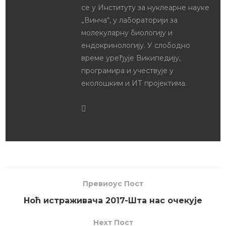
Драган Јовчев
Драган Јовчев је дипломирани
биолог. Завршио је Гимназију
„Бора Станковић“ у Нишу и
основне академске студије
молекуларне биологије на
Биолошком факултету у Београду.
Добитник је бројних награда из
биологије, математике и
информатике. Оснивач је сајта и
друштва за популаризацију
биолошких наука „Биологијакп“,
чији је и председник. Учествовао
је у организацији научно-
популарних манифестација као
што су Ноћ истраживача, Наук
није баук и Фестивал науке, а бави
се и вршњачком едукацијом.