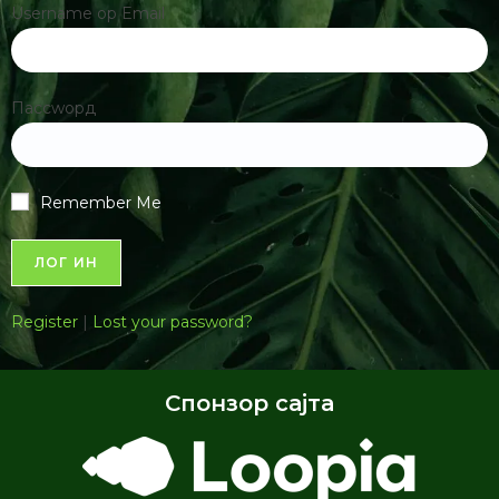
166.64 КБ
1 филе(с)
Завршни испит ОШ 2026- Тест биологија
774.23 КБ
1 филе(с)
Републичко такмичење 2026: Коначни
резултати
76.00 КБ
1 филе(с)
Избор писма
Латиница
|
Ћирилица