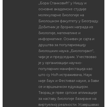
Reciklaža kao
Велики лов на
svakodnevna praksa
биљку
u OŠ “Kralj Petar I”
14th децембар 2018
12th април 2017
In "Представите
In "Представите
се"
се"
Pesma o
gmizavcima
15th мај 2017
In "Представите
се"