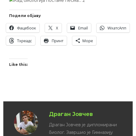
Подели објаву
Фацебоок
X
Email
WхатсАпп
Тхреадс
Принт
Море
Like this:
Related