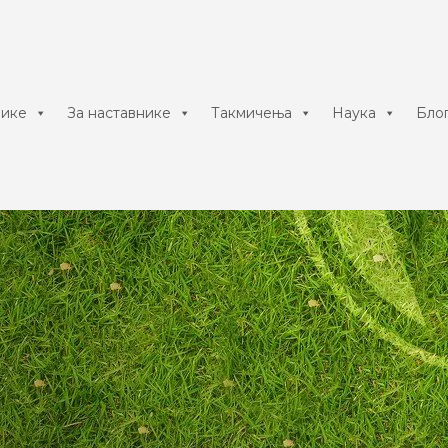
нике
За наставнике
Такмичења
Наука
Бло