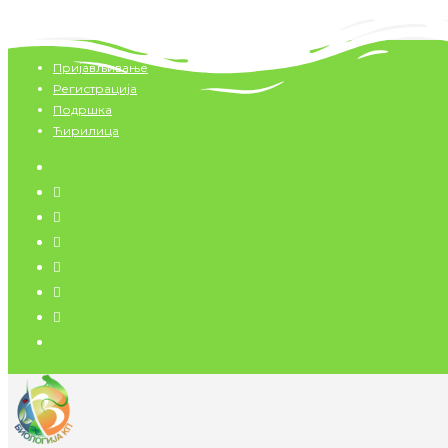
Скип то цонтент
Скип
Пријављивање
то
Регистрација
цонтент
Подршка
Ћирилица