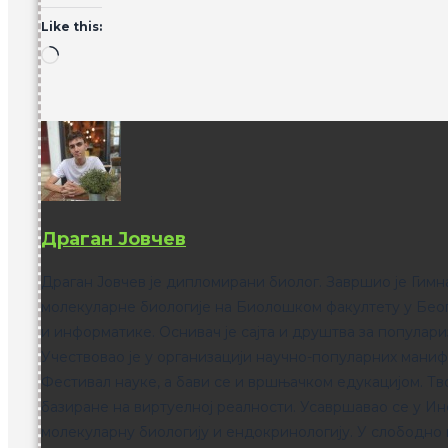
Like this:
Лоадинг…
Драган Јовчев
Драган Јовчев је дипломирани биолог. Завршио је Гимн
молекуларне биологије на Биолошком факултету у Беогр
и информатике. Оснивач је сајта и друштва за популари
Учествовао је у организацији научно-популарних маниф
Фестивал науке, а бави се и вршњачком едукацијом. Тво
базиране на виртуелној реалности. Усавршавао се у Инс
молекуларну биологију и ендокринологију. У слободно 