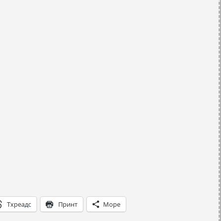
Тхреадс
Принт
Море