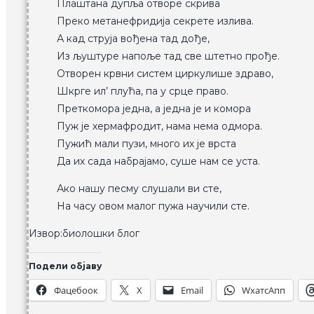
Плаштана дупља отворе скрива
Преко метанефридија секрете излива.
А кад струја вођена тад дође,
Из љуштуре напоље тад све штетно прође.
Отворен крвни систем циркулише здраво,
Шкрге ил’ плућа, па у срце право.
Преткомора једна, а једна је и комора
Пуж је хермафродит, нама нема одмора.
Пужић мали пузи, много их је врста
Да их сада набрајамо, суше нам се уста.
Ако нашу песму слушали ви сте,
На часу овом малог пужа научили сте.
Извор:биолошки блог
Подели објаву
Фацебоок
X
Email
WхатсАпп