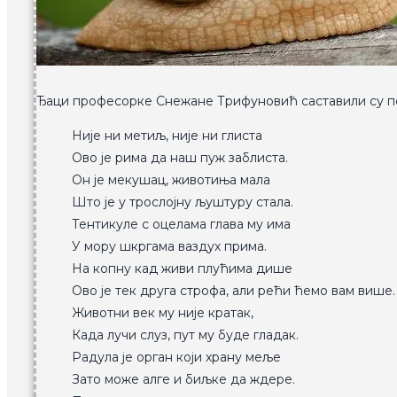
Ђаци професорке Снежане Трифуновић саставили су пе
Није ни метиљ, није ни глиста
Ово је рима да наш пуж заблиста.
Он је мекушац, животиња мала
Што је у трослојну љуштуру стала.
Тентикуле с оцелама глава му има
У мору шкргама ваздух прима.
На копну кад живи плућима дише
Ово је тек друга строфа, али рећи ћемо вам више.
Животни век му није кратак,
Када лучи слуз, пут му буде гладак.
Радула је орган који храну меље
Зато може алге и биљке да ждере.