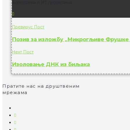
еколошким и ИТ пројектима.
Превиоус Пост
Позив за изложбу „Микрогљиве Фрушке 
Неxт Пост
Изоловање ДНК из биљака
Пратите нас на друштвеним
мрежама
Опенс
ин
Опенс
а
ин
Опенс
неw
а
ин
Опенс