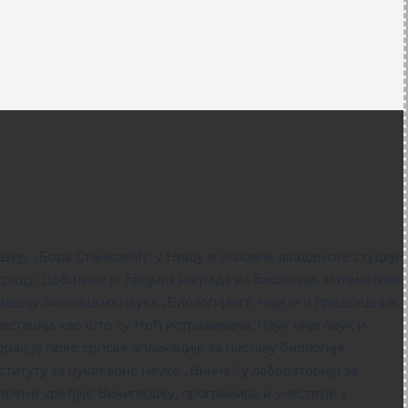
азију „Бора Станковић“ у Нишу и основне академске студије
аду. Добитник је бројних награда из биологије, математике
зацију биолошких наука „Биологијакп“, чији је и председник.
естација као што су Ноћ истраживача, Наук није баук и
рац је прве српске апликације за наставу биологије
титуту за нуклеарне науке „Винча“, у лабораторији за
време уређује Википедију, програмира и учествује у