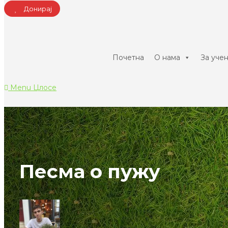
Донирај
Почетна
О нама
За уче
Menu
Цлосе
Песма о пужу