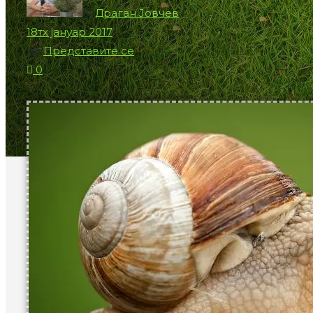
бy
Драган Јовчев
18тх јануар 2017
ин
Представите се
0