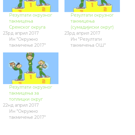
Резултати окрузног
Резултати окрузног
такмицења
такмицења
Сремског округа
(сумадијиски округ)
23рд април 2017
23рд април 2017
Ин "Окружно
Ин "Резултати
такмичење 2017"
такмичења ОШ"
Резултати окрузног
такмицења за
топлицки округ
22нд април 2017
Ин "Окружно
такмичење 2017"