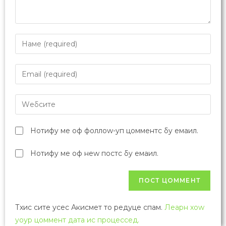
Нотифy ме оф фоллоw-уп цомментс бy емаил.
Нотифy ме оф неw постс бy емаил.
Тхис сите усес Акисмет то редуце спам.
Леарн хоw
yоур цоммент дата ис процессед.