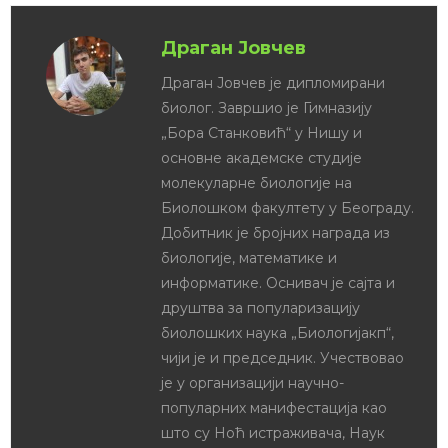
Драган Јовчев
Драган Јовчев је дипломирани
биолог. Завршио је Гимназију
„Бора Станковић“ у Нишу и
основне академске студије
молекуларне биологије на
Биолошком факултету у Београду.
Добитник је бројних награда из
биологије, математике и
информатике. Оснивач је сајта и
друштва за популаризацију
биолошких наука „Биологијакп“,
чији је и председник. Учествовао
је у организацији научно-
популарних манифестација као
што су Ноћ истраживача, Наук