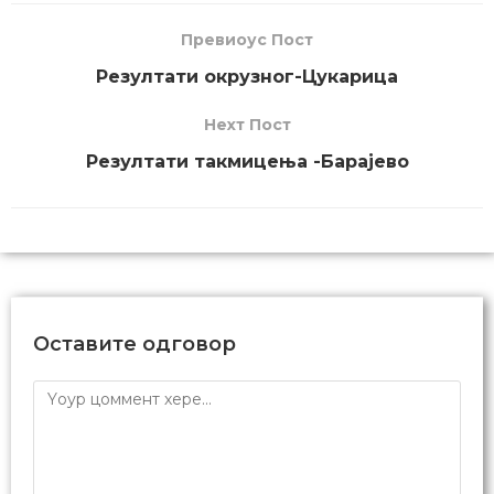
Превиоус Пост
Резултати окрузног-Цукарица
Неxт Пост
Резултати такмицења -Барајево
Оставите одговор