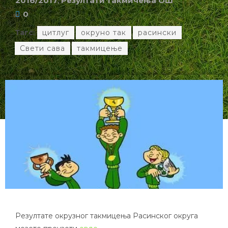
2016/2017
,
Резултати такмичења ОШ
0
Тагс:
цитлуг
окруно так
расински
Свети сава
такмицење
Резултате окрузног такмицења Расинског округа