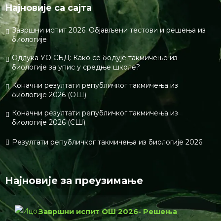
Најновије са сајта
Завршни испит 2026: Објављени тестови и решења из
биологије
Одлука УО СБД: Како се бодује такмичење из
биологије за упис у средње школе?
Коначни резултати републичког такмичења из
биологије 2026 (ОШ)
Коначни резултати републичког такмичења из
биологије 2026 (СШ)
Резултати републичког такмичења из биологије 2026
Најновије за преузимање
Завршни испит ОШ 2026- Решења