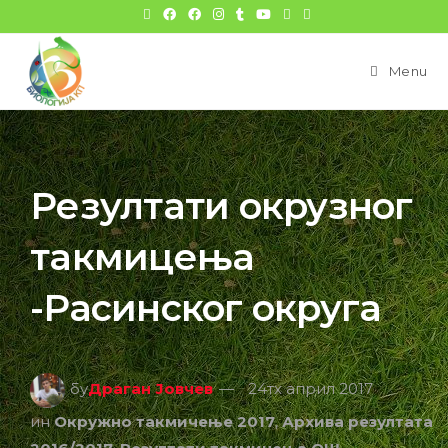
Menu
Резултати окрузног
такмицења
-Расинског округа
бy
Драган Јовчев
24тх април 2017
ин
Окружно такмичење 2017
,
Архива резултата