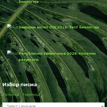
биологија
166.64 КБ
1 филе(с)
Завршни испит ОШ 2026- Тест биологија
774.23 КБ
1 филе(с)
Републичко такмичење 2026: Коначни
резултати
76.00 КБ
1 филе(с)
Избор писма
Латиница
|
Ћирилица