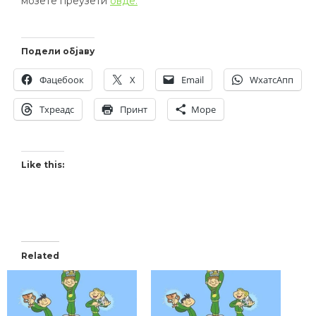
мозете преузети
овде.
Подели објаву
Фацебоок
X
Email
WхатсАпп
Тхреадс
Принт
Море
Like this:
Related