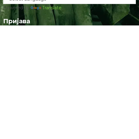
Powered by
Translate
Пријава
Username ор Email
Пассwорд
Remember Me
Register
|
Lost your password?