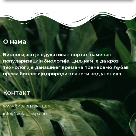
О нама
Биологијакп је едукативан портал намењен
популаризацији биологије. Циљ нам је да кроз
технологије данашњег времена пренесемо љубав
према биологији,природи,планети код ученика.
Контакт
www.биологијакп.цом
info@biologijakp.com