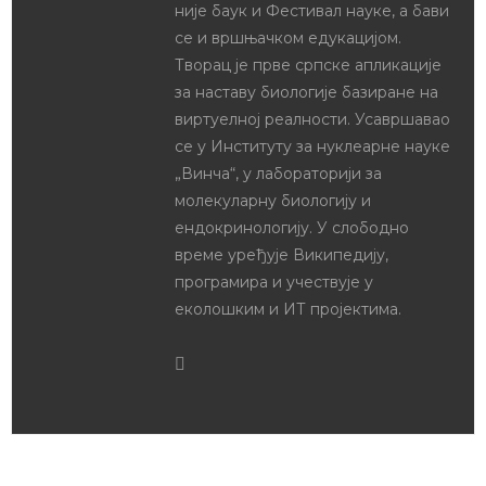
није баук и Фестивал науке, а бави
се и вршњачком едукацијом.
Творац је прве српске апликације
за наставу биологије базиране на
виртуелној реалности. Усавршавао
се у Институту за нуклеарне науке
„Винча“, у лабораторији за
молекуларну биологију и
ендокринологију. У слободно
време уређује Википедију,
програмира и учествује у
еколошким и ИТ пројектима.