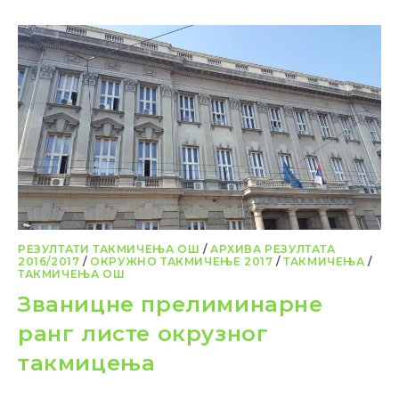
РЕЗУЛТАТИ ТАКМИЧЕЊА ОШ
/
АРХИВА РЕЗУЛТАТА
2016/2017
/
ОКРУЖНО ТАКМИЧЕЊЕ 2017
/
ТАКМИЧЕЊА
/
ТАКМИЧЕЊА ОШ
Званицне прелиминарне
ранг листе окрузног
такмицења