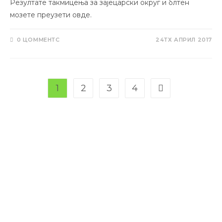
Резултате такмицења за зајецарски округ и блтен
мозете преузети овде.
0 ЦОММЕНТС
24ТХ АПРИЛ 2017
1
2
3
4