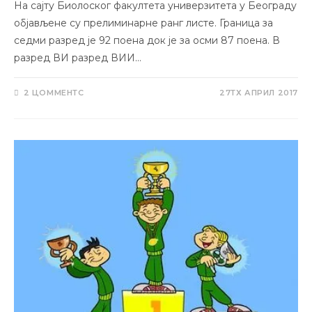
На сајту Биолоског факултета универзитета у Београду
објављене су прелиминарне ранг листе. Граница за
седми разред је 92 поена док је за осми 87 поена. В
разред ВИ разред ВИИ…
2 ЦОММЕНТС
27ТХ АПРИЛ 2017