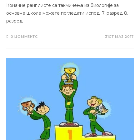
Коначне ранг листе са такмичења из биологије за
основне школе можете погледати испод: 7. разред 8.
разред
0 ЦОММЕНТС
31СТ МАЈ 2017