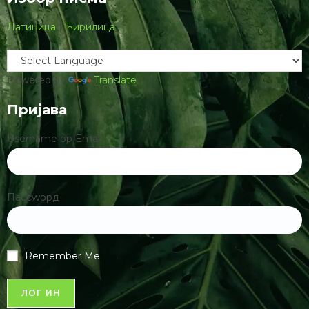
Латиница
|
Ћирилица
Powered by
Translate
Пријава
Username ор Email
Пассwорд
Remember Me