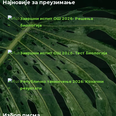
Најновије за преузимање
Завршни испит ОШ 2026- Решења
биологија
166.64 КБ
1 филе(с)
Завршни испит ОШ 2026- Тест биологија
774.23 КБ
1 филе(с)
Републичко такмичење 2026: Коначни
резултати
76.00 КБ
1 филе(с)
Избор писма