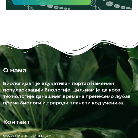
О нама
Биологијакп је едукативан портал намењен
популаризацији биологије. Циљ нам је да кроз
технологије данашњег времена пренесемо љубав
према биологији,природи,планети код ученика.
Контакт
www.биологијакп.цом