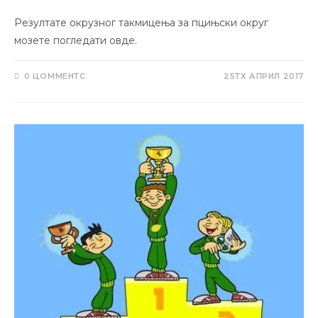
Резултате окрузног такмицења за пцињски округ
мозете погледати овде.
0 ЦОММЕНТС
25ТХ АПРИЛ 2017