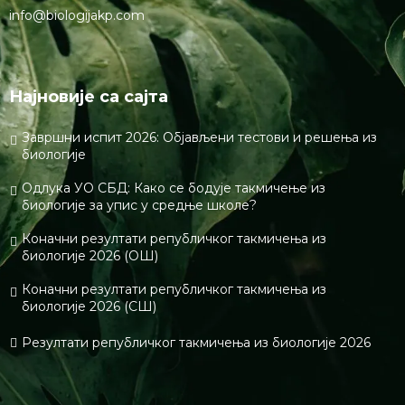
info@biologijakp.com
Најновије са сајта
Завршни испит 2026: Објављени тестови и решења из
биологије
Одлука УО СБД: Како се бодује такмичење из
биологије за упис у средње школе?
Коначни резултати републичког такмичења из
биологије 2026 (ОШ)
Коначни резултати републичког такмичења из
биологије 2026 (СШ)
Резултати републичког такмичења из биологије 2026