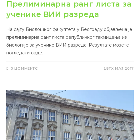
Прелиминарна ранг листа за
ученике ВИИ разреда
На сајту Биолошког факултета у Београду објављена је
прелиминарна ранг листа републичког такмицења из
биологије за ученике ВИИ разреда. Резултате мозете
погледати овде.
0 ЦОММЕНТС
28ТХ МАЈ 2017