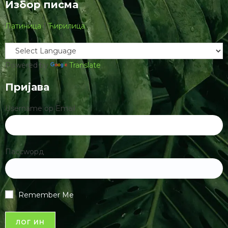
Избор писма
Латиница
|
Ћирилица
Powered by
Translate
Пријава
Username ор Email
Пассwорд
Remember Me