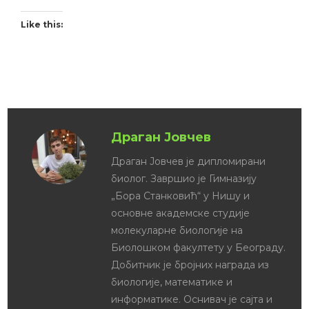
Like this:
Драган Јовчев
Драган Јовчев је дипломирани
биолог. Завршио је Гимназију
„Бора Станковић“ у Нишу и
основне академске студије
молекуларне биологије на
Биолошком факултету у Београду.
Добитник је бројних награда из
биологије, математике и
информатике. Оснивач је сајта и