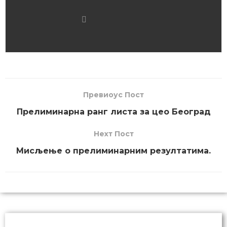
Превиоус Пост
Прелиминарна ранг листа за цео Београд
Неxт Пост
Мисљење о прелиминарним резултатима.