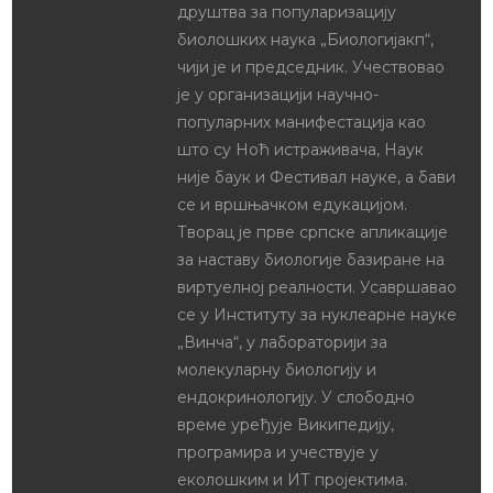
друштва за популаризацију
биолошких наука „Биологијакп“,
чији је и председник. Учествовао
је у организацији научно-
популарних манифестација као
што су Ноћ истраживача, Наук
није баук и Фестивал науке, а бави
се и вршњачком едукацијом.
Творац је прве српске апликације
за наставу биологије базиране на
виртуелној реалности. Усавршавао
се у Институту за нуклеарне науке
„Винча“, у лабораторији за
молекуларну биологију и
ендокринологију. У слободно
време уређује Википедију,
програмира и учествује у
еколошким и ИТ пројектима.