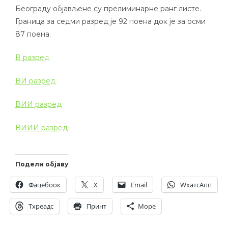
Београду објављене су прелиминарне ранг листе.
Граница за седми разред је 92 поена док је за осми
87 поена.
В разред
ВИ разред
ВИИ разред
ВИИИ разред
Подели објаву
Фацебоок
X
Email
WхатсАпп
Тхреадс
Принт
Море