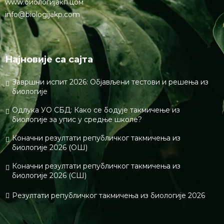
www.биологијакп.цом
info@biologijakp.com
Најновије са сајта
Завршни испит 2026: Објављени тестови и решења из
биологије
Одлука УО СБД: Како се бодује такмичење из
биологије за упис у средње школе?
Коначни резултати републичког такмичења из
биологије 2026 (ОШ)
Коначни резултати републичког такмичења из
биологије 2026 (СШ)
Резултати републичког такмичења из биологије 2026