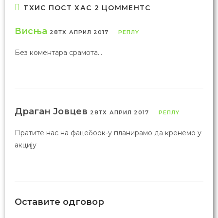
ТХИС ПОСТ ХАС 2 ЦОММЕНТС
Висња
28ТХ АПРИЛ 2017
РЕПЛY
Без коментара срамота…
Драган Јовцев
28ТХ АПРИЛ 2017
РЕПЛY
Пратите нас на фацебоок-у планирамо да кренемо у
акцију
Оставите одговор