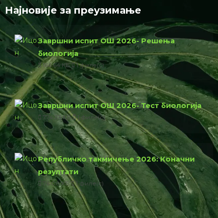
Најновије за преузимање
Завршни испит ОШ 2026- Решења
биологија
166.64 КБ
1 филе(с)
Завршни испит ОШ 2026- Тест биологија
774.23 КБ
1 филе(с)
Републичко такмичење 2026: Коначни
резултати
76.00 КБ
1 филе(с)