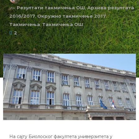
ин
Резултати такмичења ОШ
,
Архива резултата
2016/2017
,
Окружно такмичење 2017
,
Такмичења
,
Такмичења ОШ
2
На сајту Биолоског факултета универзитета у