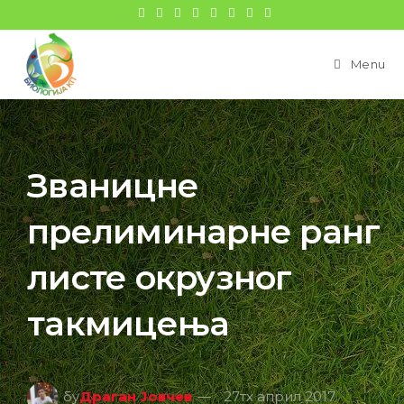
Menu
Званицне
прелиминарне ранг
листе окрузног
такмицења
бy
Драган Јовчев
27тх април 2017