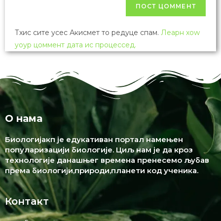
Тхис сите усес Акисмет то редуце спам.
Леарн хоw
yоур цоммент дата ис процессед.
О нама
Биологијакп је едукативан портал намењен
популаризацији биологије. Циљ нам је да кроз
технологије данашњег времена пренесемо љубав
према биологији,природи,планети код ученика.
Контакт