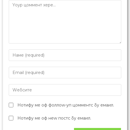
Нотифy ме оф фоллоw-уп цомментс бy емаил.
Нотифy ме оф неw постс бy емаил.