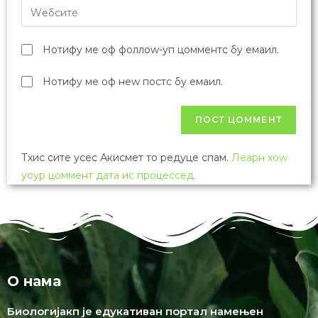
Нотифy ме оф фоллоw-уп цомментс бy емаил.
Нотифy ме оф неw постс бy емаил.
Тхис сите усес Акисмет то редуце спам.
Леарн хоw
yоур цоммент дата ис процессед.
О нама
Биологијакп је едукативан портал намењен