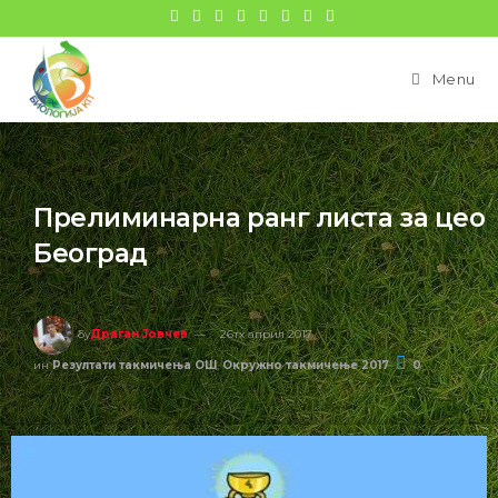
Menu
Прелиминарна ранг листа за цео
Београд
бy
Драган Јовчев
26тх април 2017
ин
Резултати такмичења ОШ
,
Окружно такмичење 2017
0