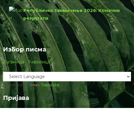
Републичко такмичење 2026: Коначни
резултати
76.00 КБ
1 филе(с)
Избор писма
Латиница
|
Ћирилица
Powered by
Translate
Пријава
Username ор Email