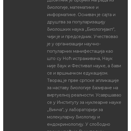
Добитник је бројних награда из
биологије, математике и
информатике. Оснивач је сајта и
друштва за популаризацију
биолошких наука „Биологијакп“,
чији је и председник. Учествовао
је у организацији научно-
популарних манифестација као
што су Ноћ истраживача, Наук
није баук и Фестивал науке, а бави
се и вршњачком едукацијом.
Творац је прве српске апликације
за наставу биологије базиране на
виртуелној реалности. Усавршавао
се у Институту за нуклеарне науке
„Винча“, у лабораторији за
молекуларну биологију и
ендокринологију. У слободно