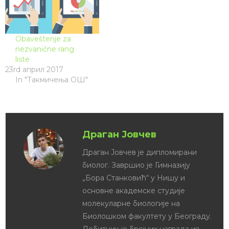
Obaveštenje za
nezvanične rang
liste
23rd април 2017
In "Такмичења ОШ"
Драган Јовчев
Драган Јовчев је дипломирани
биолог. Завршио је Гимназију
„Бора Станковић“ у Нишу и
основне академске студије
молекуларне биологије на
Биолошком факултету у Београду.