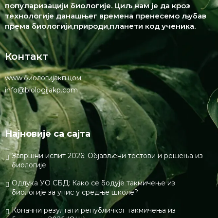
популаризацији биологије. Циљ нам је да кроз
технологије данашњег времена пренесемо љубав
према биологији,природи,планети код ученика.
Контакт
www.биологијакп.цом
info@biologijakp.com
Најновије са сајта
Завршни испит 2026: Објављени тестови и решења из
биологије
Одлука УО СБД: Како се бодује такмичење из
биологије за упис у средње школе?
Коначни резултати републичког такмичења из