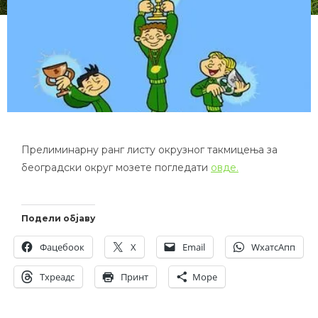
Прелиминарну ранг листу окрузног такмицења за
београдски округ мозете погледати
овде.
Подели објаву
Фацебоок
X
Email
WхатсАпп
Тхреадс
Принт
Море