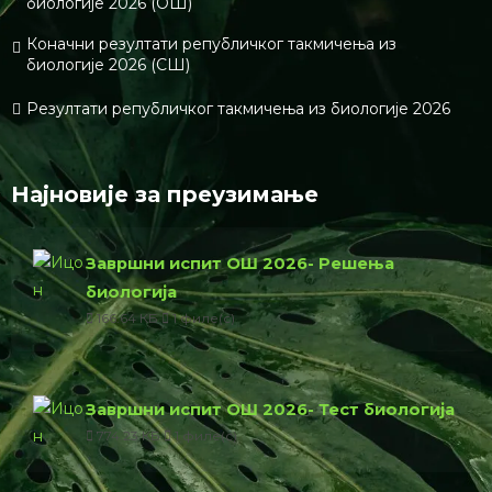
биологије 2026 (ОШ)
Коначни резултати републичког такмичења из
биологије 2026 (СШ)
Резултати републичког такмичења из биологије 2026
Најновије за преузимање
Завршни испит ОШ 2026- Решења
биологија
166.64 КБ
1 филе(с)
Завршни испит ОШ 2026- Тест биологија
774.23 КБ
1 филе(с)