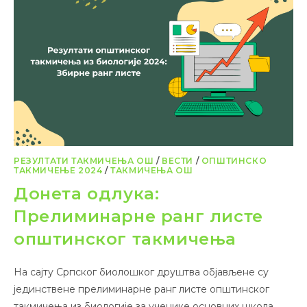
РЕЗУЛТАТИ ТАКМИЧЕЊА ОШ
/
ВЕСТИ
/
ОПШТИНСКО
ТАКМИЧЕЊЕ 2024
/
ТАКМИЧЕЊА ОШ
Донета одлука:
Прелиминарне ранг листе
општинског такмичења
На сајту Српског биолошког друштва објављене су
јединствене прелиминарне ранг листе општинског
такмичења из биологије за ученике основних школа.