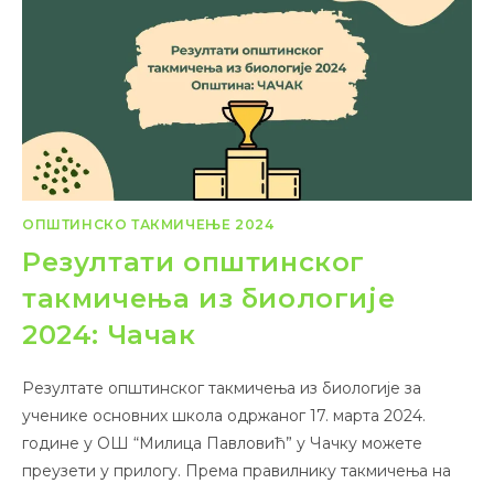
ОПШТИНСКО ТАКМИЧЕЊЕ 2024
Резултати општинског
такмичења из биологије
2024: Чачак
Резултате општинског такмичења из биологије за
ученике основних школа одржаног 17. марта 2024.
године у ОШ “Милица Павловић” у Чачку можете
преузети у прилогу. Према правилнику такмичења на