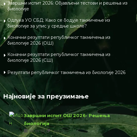
Завршни испит 2026: Објављени тестови и решења из
биологије
Одлука УО СБД: Како се бодује такмичење из
биологије за упис у средње школе?
Коначни резултати републичког такмичења из
биологије 2026 (ОШ)
Коначни резултати републичког такмичења из
биологије 2026 (СШ)
Резултати републичког такмичења из биологије 2026
Најновије за преузимање
Завршни испит ОШ 2026- Решења
биологија
166.64 КБ
1 филе(с)