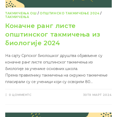
ТАКМИЧЕЊА ОШ
/
ОПШТИНСКО ТАКМИЧЕЊЕ 2024
/
ТАКМИЧЕЊА
Коначне ранг листе
општинског такмичења из
биологије 2024
На сајту Српског биолошког друштва објављене су
коначне ранг листе општинског такмичења из
биологије за ученике основних школа.
Према правилнику такмичења на окружно такмичење
пласирали су се ученици који су освојили 80…
0 ЦОММЕНТС
30ТХ МАРТ 2024