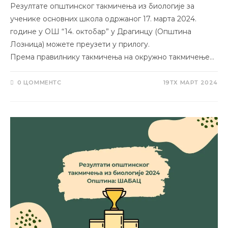
Резултате општинског такмичења из биологије за
ученике основних школа одржаног 17. марта 2024.
године у ОШ “14. октобар” у Драгинцу (Општина
Лозница) можете преузети у прилогу.
Према правилнику такмичења на окружно такмичење…
0 ЦОММЕНТС
19ТХ МАРТ 2024