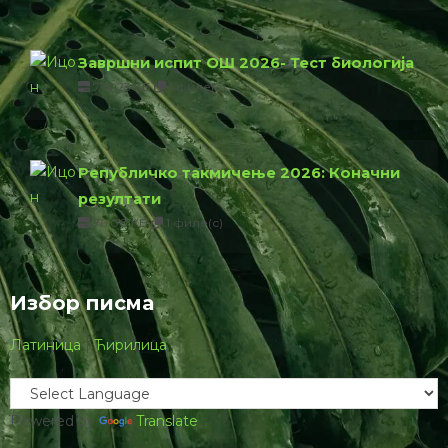
Завршни испит ОШ 2026- Тест биологија
774.23 КБ
1 филе(с)
Републичко такмичење 2026: Коначни
резултати
76.00 КБ
1 филе(с)
Избор писма
Латиница
|
Ћирилица
Powered by
Translate