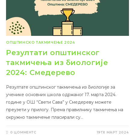
ОПШТИНСКО ТАКМИЧЕЊЕ 2024
Резултати општинског
такмичења из биологије
2024: Смедерево
Резултате општинског такмичења из биологије за
ученике основних школа одржаног 17. марта 2024.
године у ОШ “Свети Сава” у Смедереву можете
преузети у прилогу. Према правилнику такмичења на
окружно такмичење пласирали су…
0 ЦОММЕНТС
19ТХ МАРТ 2024