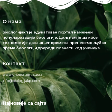
О нама
Биологијакп је едукативан портал намењен
популаризацији биологије. Циљ нам је да кроз
технологије данашњег времена пренесемо љубав
према биологији,природи,планети код ученика.
Контакт
www.биологијакп.цом
info@biologijakp.com
Најновије са сајта