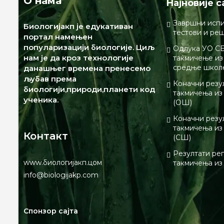
О нама
Најновије с
Завршни испи
Биологијакп је едукативан
тестови и ре
портал намењен
популаризацији биологије. Циљ
Одлука УО СБ
нам је да кроз технологије
такмичење из 
средње школ
данашњег времена пренесемо
љубав према
Коначни резу
биологији,природи,планети код
такмичења из
ученика.
(ОШ)
Коначни резу
такмичења из
Контакт
(СШ)
Резултати ре
www.биологијакп.цом
такмичења из
info@biologijakp.com
Спонзор сајта