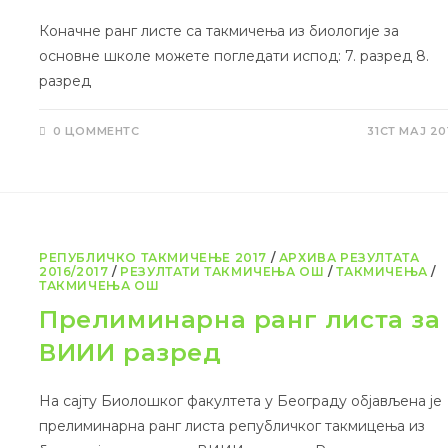
Коначне ранг листе са такмичења из биологије за
основне школе можете погледати испод: 7. разред 8.
разред
0 ЦОММЕНТС
31СТ МАЈ 20
РЕПУБЛИЧКО ТАКМИЧЕЊЕ 2017
/
АРХИВА РЕЗУЛТАТА
2016/2017
/
РЕЗУЛТАТИ ТАКМИЧЕЊА ОШ
/
ТАКМИЧЕЊА
/
ТАКМИЧЕЊА ОШ
Прелиминарна ранг листа за
ВИИИ разред
На сајту Биолошког факултета у Београду објављена је
прелиминарна ранг листа републичког такмицења из