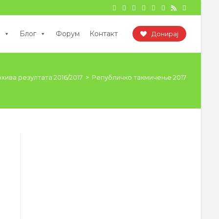
Блог
Форум
Контакт
Донирај
хива резултата 2016/2017
>
Републичко такмичење 2017