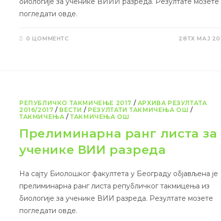
биологије за ученике ВИИИ разреда. Резултате мозете
погледати овде.
0 ЦОММЕНТС
28ТХ МАЈ 20
РЕПУБЛИЧКО ТАКМИЧЕЊЕ 2017
/
АРХИВА РЕЗУЛТАТА
2016/2017
/
ВЕСТИ
/
РЕЗУЛТАТИ ТАКМИЧЕЊА ОШ
/
ТАКМИЧЕЊА
/
ТАКМИЧЕЊА ОШ
Прелиминарна ранг листа за
ученике ВИИ разреда
На сајту Биолошког факултета у Београду објављена је
прелиминарна ранг листа републичког такмицења из
биологије за ученике ВИИ разреда. Резултате мозете
погледати овде.