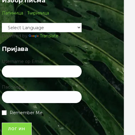
Избор писма
Латиница
|
Ћирилица
Powered by
Translate
Пријава
Username ор Email
Пассwорд
Remember Me