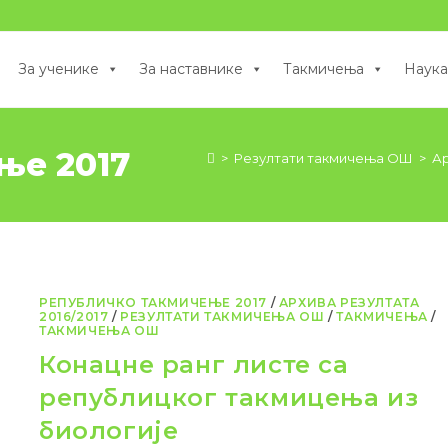
За ученике
За наставнике
Такмичења
Наука
ње 2017
>
Резултати такмичења ОШ
>
Ар
РЕПУБЛИЧКО ТАКМИЧЕЊЕ 2017
/
АРХИВА РЕЗУЛТАТА
2016/2017
/
РЕЗУЛТАТИ ТАКМИЧЕЊА ОШ
/
ТАКМИЧЕЊА
/
ТАКМИЧЕЊА ОШ
Конацне ранг листе са
републицког такмицења из
биологије