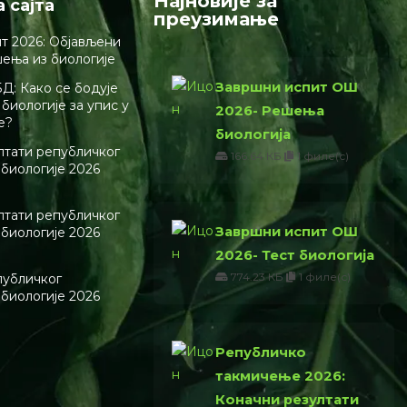
Најновије за
а сајта
преузимање
т 2026: Објављени
шења из биологије
Завршни испит ОШ
Д: Како се бодује
биологије за упис у
2026- Решења
е?
биологија
лтати републичког
166.64 КБ
1 филе(с)
 биологије 2026
лтати републичког
Завршни испит ОШ
 биологије 2026
2026- Тест биологија
774.23 КБ
1 филе(с)
публичког
 биологије 2026
Републичко
такмичење 2026:
Коначни резултати