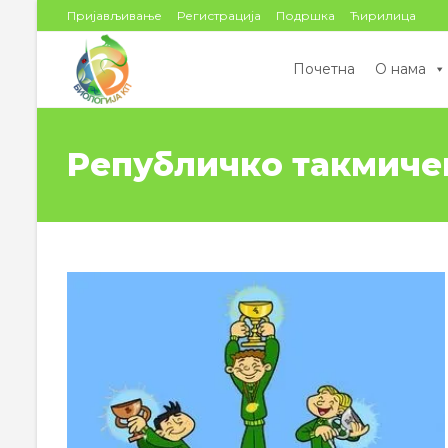
цонтент
Пријављивање
Регистрација
Подршка
Ћирилица
Почетна
О нама
Републичко такмиче